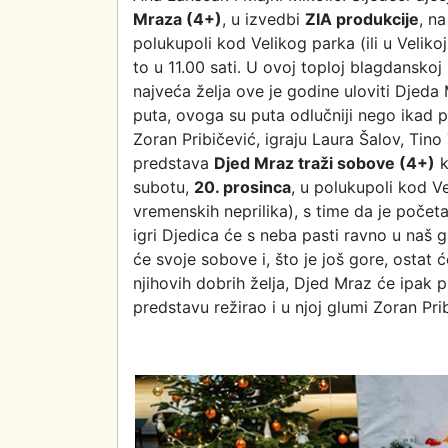
Mraza (4+)
, u izvedbi
ZIA produkcije
, n
polukupoli kod Velikog parka (ili u Velikoj
to u 11.00 sati. U ovoj toploj blagdanskoj p
najveća želja ove je godine uloviti Djeda
puta, ovoga su puta odlučniji nego ikad pr
Zoran Pribičević, igraju Laura Šalov, Tino 
predstava
Djed Mraz traži sobove (4+)
k
subotu,
20. prosinca
, u polukupoli kod Ve
vremenskih neprilika), s time da je počet
igri Djedica će s neba pasti ravno u naš g
će svoje sobove i, što je još gore, ostat
njihovih dobrih želja, Djed Mraz će ipak p
predstavu režirao i u njoj glumi Zoran Pri