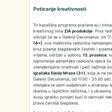
Poticanje kreativnosti
Tri kazališna programa praćena su i trima
kreativnog tima
ZIA produkcije
. Prva rad
odvijat će se u Galeriji Decumanus, od 1
(4+)
, ova maštovita radionica namijenjena
kroz pisanje blagdanskih čestitki i pisam
vrijeme, održati u subotu,
13. prosinca
, 
najmirisnije adventske radionice djeca ć
vilenjakinjama izrađivati i peći najfinije 
igračaka Djeda Mraza (3+)
, koja je na r
Galeriji Decumanus, od 17.00 - 20.00 sati
vilenjaka te sami sudjelovati u stvaranju 
tkanina u različitim oblicima, i s ukrasim
svoju igračku ponijeti kući ili darovati ne
prava čarolija blagdana.