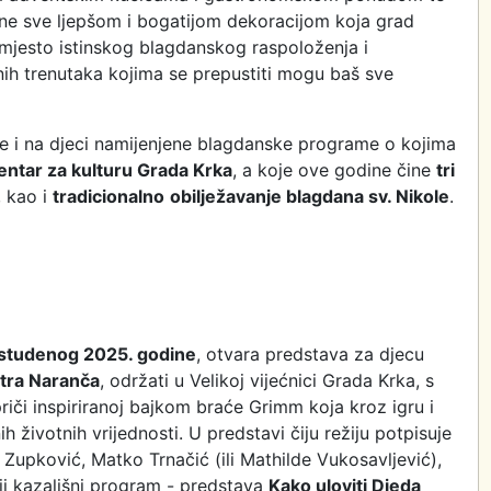
ne sve ljepšom i bogatijom dekoracijom koja grad
 mjesto istinskog blagdanskog raspoloženja i
ih trenutaka kojima se prepustiti mogu baš sve
 i na djeci namijenjene blagdanske programe o kojima
entar za kulturu Grada Krka
, a koje ove godine čine
tri
, kao i
tradicionalno
obilježavanje blagdana sv. Nikole
.
 studenog 2025. godine
, otvara predstava za djecu
tra Naranča
, održati u Velikoj vijećnici Grada Krka, s
priči inspiriranoj bajkom braće Grimm koja kroz igru i
h životnih vrijednosti. U predstavi čiju režiju potpisuje
 Zupković, Matko Trnačić (ili Mathilde Vukosavljević),
čji kazališni program - predstava
Kako uloviti Djeda