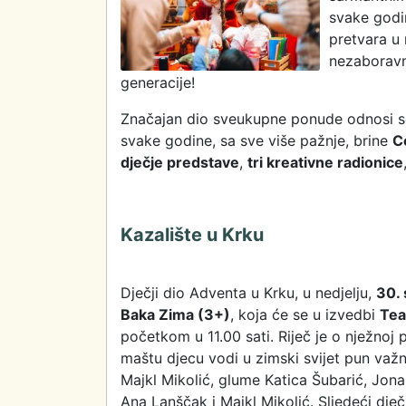
svake godi
pretvara u
nezaboravn
generacije!
Značajan dio sveukupne ponude odnosi se
svake godine, sa sve više pažnje, brine
C
dječje predstave
,
tri kreativne radionice
Kazalište u Krku
Dječji dio Adventa u Krku, u nedjelju,
30.
Baka Zima (3+)
, koja će se u izvedbi
Tea
početkom u 11.00 sati. Riječ je o nježnoj 
maštu djecu vodi u zimski svijet pun važni
Majkl Mikolić, glume Katica Šubarić, Jona
Ana Lanščak i Majkl Mikolić. Sljedeći dje