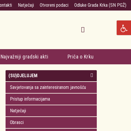
ontakti
Natječaji
Otvoreni podaci
Odluke Grada Krka (SN PGŽ)
Najvažniji gradski akti
Priča o Krku
(SU)DJELUJEM
Savjetovanja sa zainteresiranom javnošću
Pristup informacijama
Natječaji
Obrasci