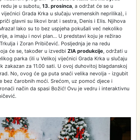
a redu je u subotu,
13. prosinca
, a održat će se u
 vijećnici Grada Krka u slučaju vremenskih neprilika), i
riči glavni su likovi brat i sestra, Denis i Elis. Njihova
 Mraza! Iako su to bez uspjeha pokušali već nekoliko
ije, a imaju i novi plan… U predstavi koju je režirao
Trkulja i Zoran Pribičević. Posljednja je na redu
oja će se, također u izvedbi
ZIA produkcije
, održati u
likog parka (ili u Velikoj vijećnici Grada Krka u slučaju
ak zakazan za 11.00 sati. U ovoj duhovitoj blagdanskoj
rad. No, ovog će ga puta snaći velika nevolja - izgubit
 će bez čarobnih moći. Srećom, uz pomoć djece i
ronaći način da spasi Božić! Ovu je vedru i interaktivnu
bičević.