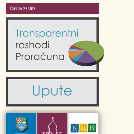
Gradsko vijeće
Plan Grada Krka
Civilna zaštita
Odluke Grada Krka (Službene novine PGŽ)
Krk 360° VR panorama
Kalendar događanja
Krk uživo
Kultura
Fotogalerije
Obrazovanje
Kalendar događanja
Zdravlje
Turistička zajednica Grada Krka
Komunalne usluge
Turistička zajednica otoka Krka
Civilni sektor (arhiva udruga)
Priča o Krku
Sport i rekreacija
Kulturno nasljeđe otoka Krka
Kulturno-turistička ruta Putovima Frankopana
Dar iz Krka