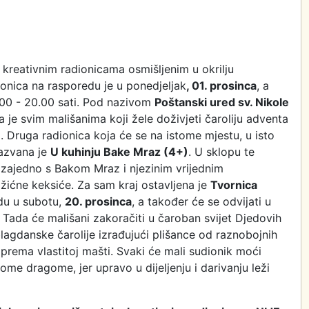
 kreativnim radionicama osmišljenim u okrilju
ionica na rasporedu je u ponedjeljak
, 01. prosinca
, a
7.00 - 20.00 sati. Pod nazivom
Poštanski ured sv. Nikole
 je svim mališanima koji žele doživjeti čaroliju adventa
a. Druga radionica koja će se na istome mjestu, u isto
nazvana je
U kuhinju Bake Mraz (4+)
. U sklopu te
e zajedno s Bakom Mraz i njezinim vrijednim
božićne keksiće. Za sam kraj ostavljena je
Tvornica
edu u subotu,
20. prosinca
, a također će se odvijati u
. Tada će mališani zakoračiti u čaroban svijet Djedovih
blagdanske čarolije izrađujući plišance od raznobojnih
a prema vlastitoj mašti. Svaki će mali sudionik moći
kome dragome, jer upravo u dijeljenju i darivanju leži