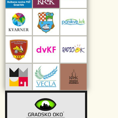
Interpretacijski centar pomorske baštine