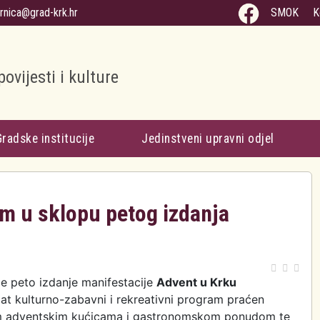
arnica@grad-krk.hr
SMOK
K
povijesti i kulture
Gradske institucije
Jedinstveni upravni odjel
am u sklopu petog izdanja
e peto izdanje manifestacije
Advent u Krku
at kulturno-zabavni i rekreativni program praćen
m adventskim kućicama i gastronomskom ponudom te