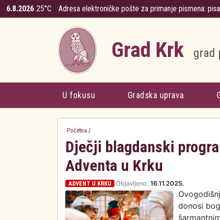
Skoči na glavni sadržaj
6.8.2026
25°C
Adresa elektroničke pošte za primanje pismena:
pis
Grad Krk
grad 
U fokusu
Gradska uprava
Početna
/
Dječji blagdanski progr
Adventa u Krku
ADVENT U KRKU
Objavljeno:
16.11.2025.
Ovogodišnj
donosi bog
šarmantni