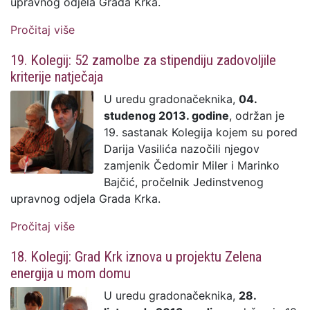
upravnog odjela Grada Krka.
Pročitaj više
o 20. Kolegij: Prihvaćene inicijative
nedavno osnovanog Energetskog tima
19. Kolegij: 52 zamolbe za stipendiju zadovoljile
kriterije natječaja
U uredu gradonačeknika,
04.
studenog 2013. godine
, održan je
19. sastanak Kolegija kojem su pored
Darija Vasilića nazočili njegov
zamjenik Čedomir Miler i Marinko
Bajčić, pročelnik Jedinstvenog
upravnog odjela Grada Krka.
Pročitaj više
o 19. Kolegij: 52 zamolbe za stipendiju
zadovoljile kriterije natječaja
18. Kolegij: Grad Krk iznova u projektu Zelena
energija u mom domu
U uredu gradonačeknika,
28.