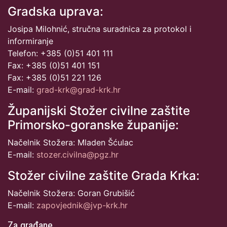
Gradska uprava:
Josipa Milohnić, stručna suradnica za protokol i
informiranje
Telefon: +385 (0)51 401 111
Fax: +385 (0)51 401 151
Fax: +385 (0)51 221 126
E-mail:
grad-krk@grad-krk.hr
Županijski Stožer civilne zaštite
Primorsko-goranske županije:
Načelnik Stožera: Mladen Šćulac
E-mail:
stozer.civilna@pgz.hr
Stožer civilne zaštite Grada Krka:
Načelnik Stožera: Goran Grubišić
E-mail:
zapovjednik@jvp-krk.hr
Za građane