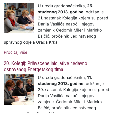
U uredu gradonačeknika,
25.
studenog 2013. godine
, održan je
21. sastanak Kolegija kojem su pored
Darija Vasilića nazočili njegov
zamjenik Čedomir Miler i Marinko
Bajčić, pročelnik Jedinstvenog
upravnog odjela Grada Krka.
Pročitaj više
o 21. Kolegij: Odobreni programi javnih
potreba u društvenim djelatnostima
20. Kolegij: Prihvaćene inicijative nedavno
osnovanog Energetskog tima
U uredu gradonačeknika,
11.
studenog 2013. godine
, održan je
20. sastanak Kolegija kojem su pored
Darija Vasilića nazočili njegov
zamjenik Čedomir Miler i Marinko
Bajčić, pročelnik Jedinstvenog