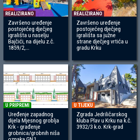
REALIZIRANO
REALIZIRANO
Završeno uređenje
Završeno uređenje
postojećeg dječjeg
postojećeg dječjeg
igrališta u naselju
igrališta sa južne
Bajčići, na dijelu z.č.
strane dječjeg vrtića u
1859/2,...
gradu Krku
U PRIPREMI
U TIJEKU
Uređenje zapadnog
Zgrada Jedriličarskog
dijela Mjesnog groblja
kluba Plav u Krku na k.č.
Krk - građenje
3932/3 k.o. Krk-grad
grobnica/grobnih niša
oznaka GN1...