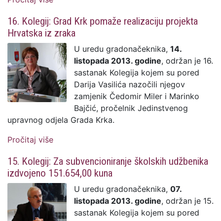
UPU 1 - Krk uskoro u GIS-u
16. Kolegij: Grad Krk pomaže realizaciju projekta
Hrvatska iz zraka
U uredu gradonačeknika,
14.
listopada 2013. godine
, održan je 16.
sastanak Kolegija kojem su pored
Darija Vasilića nazočili njegov
zamjenik Čedomir Miler i Marinko
Bajčić, pročelnik Jedinstvenog
upravnog odjela Grada Krka.
Pročitaj više
o 16. Kolegij: Grad Krk pomaže realizaciju
projekta Hrvatska iz zraka
15. Kolegij: Za subvencioniranje školskih udžbenika
izdvojeno 151.654,00 kuna
U uredu gradonačeknika,
07.
listopada 2013. godine
, održan je 15.
sastanak Kolegija kojem su pored