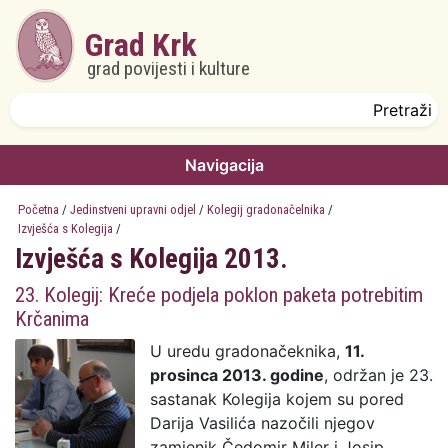
Skoči na glavni sadržaj
Grad Krk
grad povijesti i kulture
Obrazac pretrage
Pretraži
Navigacija
Početna
/
Jedinstveni upravni odjel
/
Kolegij gradonačelnika
/
Izvješća s Kolegija
/
Izvješća s Kolegija 2013.
23. Kolegij: Kreće podjela poklon paketa potrebitim
Krčanima
U uredu gradonačeknika,
11.
prosinca 2013. godine
, održan je 23.
sastanak Kolegija kojem su pored
Darija Vasilića nazočili njegov
zamjenik Čedomir Miler i Josip