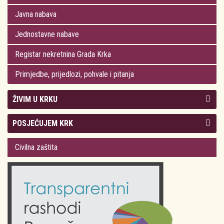
Javna nabava
Jednostavne nabave
Registar nekretnina Grada Krka
Primjedbe, prijedlozi, pohvale i pitanja
ŽIVIM U KRKU
Kolegij gradonačelnika
POSJEĆUJEM KRK
Gradsko vijeće
Plan Grada Krka
Civilna zaštita
Odluke Grada Krka (Službene novine PGŽ)
Krk 360° VR panorama
Kalendar događanja
Krk uživo
Kultura
Fotogalerije
Obrazovanje
Kalendar događanja