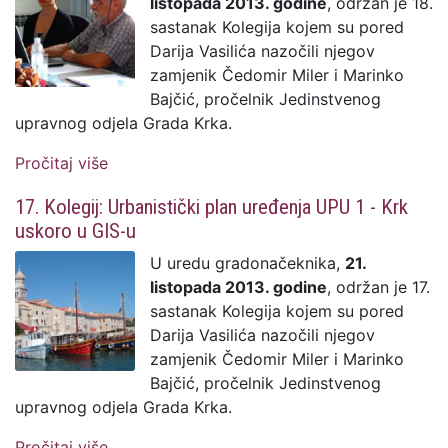
listopada 2013. godine
, održan je 18.
sastanak Kolegija kojem su pored
Darija Vasilića nazočili njegov
zamjenik Čedomir Miler i Marinko
Bajčić, pročelnik Jedinstvenog
upravnog odjela Grada Krka.
Pročitaj više
o 18. Kolegij: Grad Krk iznova u projektu
Zelena energija u mom domu
17. Kolegij: Urbanistički plan uređenja UPU 1 - Krk
uskoro u GIS-u
U uredu gradonačeknika,
21.
listopada 2013. godine
, održan je 17.
sastanak Kolegija kojem su pored
Darija Vasilića nazočili njegov
zamjenik Čedomir Miler i Marinko
Bajčić, pročelnik Jedinstvenog
upravnog odjela Grada Krka.
Pročitaj više
o 17. Kolegij: Urbanistički plan uređenja