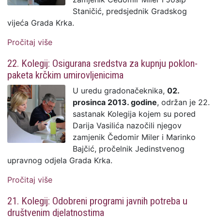
Staničić, predsjednik Gradskog
vijeća Grada Krka.
Pročitaj više
o 23. Kolegij: Kreće podjela poklon paketa
potrebitim Krčanima
22. Kolegij: Osigurana sredstva za kupnju poklon-
paketa krčkim umirovljenicima
U uredu gradonačeknika,
02.
prosinca 2013. godine
, održan je 22.
sastanak Kolegija kojem su pored
Darija Vasilića nazočili njegov
zamjenik Čedomir Miler i Marinko
Bajčić, pročelnik Jedinstvenog
upravnog odjela Grada Krka.
Pročitaj više
o 22. Kolegij: Osigurana sredstva za
kupnju poklon-paketa krčkim
21. Kolegij: Odobreni programi javnih potreba u
umirovljenicima
društvenim djelatnostima