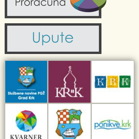
Zdravlje
Turistička zajednica Grada Krka
Komunalne usluge
Turistička zajednica otoka Krka
Civilni sektor (arhiva udruga)
Priča o Krku
Sport i rekreacija
Kulturno nasljeđe otoka Krka
Kulturno-turistička ruta Putovima Frankopana
Dar iz Krka
Interpretacijski centar pomorske baštine