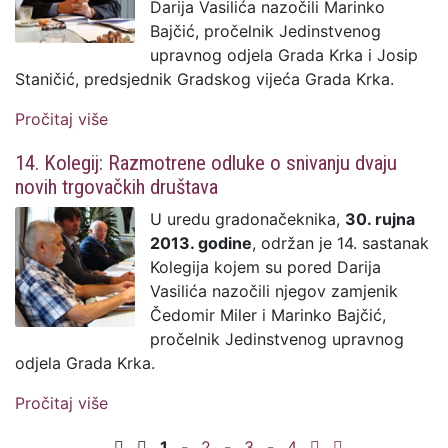
Darija Vasilića nazočili Marinko
Bajčić, pročelnik Jedinstvenog
upravnog odjela Grada Krka i Josip
Staničić, predsjednik Gradskog vijeća Grada Krka.
Pročitaj više
o 15. Kolegij: Za subvencioniranje školskih
udžbenika izdvojeno 151.654,00 kuna
14. Kolegij: Razmotrene odluke o snivanju dvaju
novih trgovačkih društava
U uredu gradonačeknika,
30. rujna
2013. godine
, održan je 14. sastanak
Kolegija kojem su pored Darija
Vasilića nazočili njegov zamjenik
Čedomir Miler i Marinko Bajčić,
pročelnik Jedinstvenog upravnog
odjela Grada Krka.
Pročitaj više
o 14. Kolegij: Razmotrene odluke o
snivanju dvaju novih trgovačkih društava
1
-
2
-
3
-
4