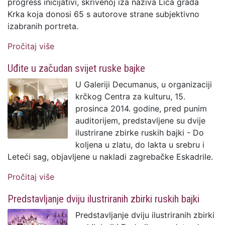
progress inicijativi, skrivenoj iza naziva Lica grada
Krka koja donosi 65 s autorove strane subjektivno
izabranih portreta.
Pročitaj više
o Lica grada Krka pobudila značajnu
pozornost
Uđite u začudan svijet ruske bajke
U Galeriji Decumanus, u organizaciji
krčkog Centra za kulturu, 15.
prosinca 2014. godine, pred punim
auditorijem, predstavljene su dvije
ilustrirane zbirke ruskih bajki - Do
koljena u zlatu, do lakta u srebru i
Leteći sag, objavljene u nakladi zagrebačke Eskadrile.
Pročitaj više
o Uđite u začudan svijet ruske bajke
Predstavljanje dviju ilustriranih zbirki ruskih bajki
Predstavljanje dviju ilustriranih zbirki