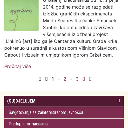
U Galeriji Decumanus od 18. srpnja
2014. godine može se razgledati
izložba grafičkih eksperimenata
Mind eScapes Riječanke Emanuele
Santini, kojom ujedno i završava
višemjesečni izložbeni projekt
Linkin6 [art] što ga je Centar za kulturu Grada Krka
pokrenuo u suradnji s kustosicom Višnjom Slavicom
Gabout i vizualnim umjetnikom Igorom Gržetićem.
Pročitaj više
o Eksperimentima Emanuele Santini
zaključen Linkin6 [art]
1
-
2
-
3
(SU)DJELUJEM
Savjetovanja sa zainteresiranom javnošću
Pristup informacijama