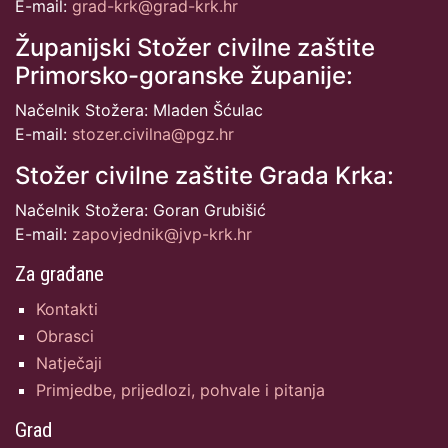
E-mail:
grad-krk@grad-krk.hr
Županijski Stožer civilne zaštite
Primorsko-goranske županije:
Načelnik Stožera: Mladen Šćulac
E-mail:
stozer.civilna@pgz.hr
Stožer civilne zaštite Grada Krka:
Načelnik Stožera: Goran Grubišić
E-mail:
zapovjednik@jvp-krk.hr
Za građane
Kontakti
Obrasci
Natječaji
Primjedbe, prijedlozi, pohvale i pitanja
Grad