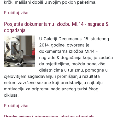
krčki mališani dobili u svojim poklon paketima.
Pročitaj više
o Predstavljen ilustrirani vodič Đir po Krku
Posjetite dokumentarnu izložbu MI.14 - nagrade &
događanja
U Galeriji Decumanus, 15. studenog
2014. godine, otvorena je
dokumentarna izložba MI.14 -
nagrade & događanja kojoj je zadaća
da psjetiteljima, možda ponajviše
djelatnicima u turizmu, pomogne u
cjelovitijem sagledavanju i promišljanju rezultata
netom završene sezone koji predstavljaju najbolju
motivaciju za pripremu nadolazećeg turističkog
ciklusa.
Pročitaj više
o Posjetite dokumentarnu izložbu MI.14 -
nagrade & događanja