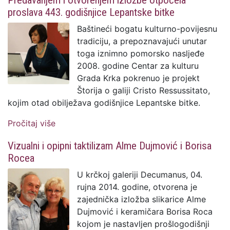
Predavanjem i otvorenjem izložbe otpočela
proslava 443. godišnjice Lepantske bitke
Baštineći bogatu kulturno-povijesnu
tradiciju, a prepoznavajući unutar
toga iznimno pomorsko nasljeđe
2008. godine Centar za kulturu
Grada Krka pokrenuo je projekt
Štorija o galiji Cristo Ressussitato,
kojim otad obilježava godišnjice Lepantske bitke.
Pročitaj više
o Predavanjem i otvorenjem izložbe
otpočela proslava 443. godišnjice
Vizualni i opipni taktilizam Alme Dujmović i Borisa
Lepantske bitke
Rocea
U krčkoj galeriji Decumanus, 04.
rujna 2014. godine, otvorena je
zajednička izložba slikarice Alme
Dujmović i keramičara Borisa Roca
kojom je nastavljen prošlogodišnji