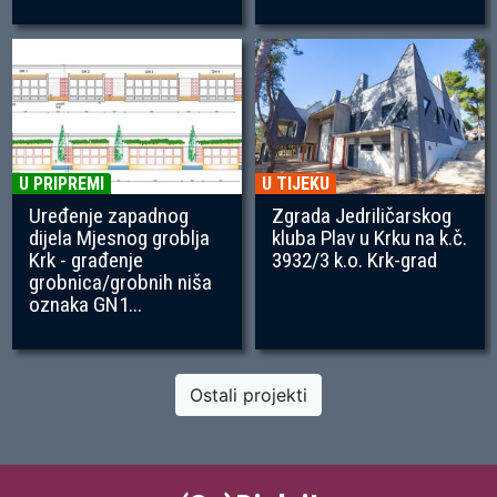
U PRIPREMI
U TIJEKU
Uređenje zapadnog
Zgrada Jedriličarskog
dijela Mjesnog groblja
kluba Plav u Krku na k.č.
Krk - građenje
3932/3 k.o. Krk-grad
grobnica/grobnih niša
oznaka GN1...
Ostali projekti