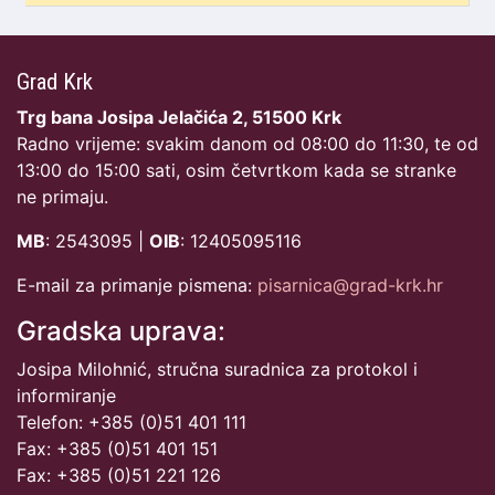
Grad Krk
Trg bana Josipa Jelačića 2, 51500 Krk
Radno vrijeme: svakim danom od 08:00 do 11:30, te od
13:00 do 15:00 sati, osim četvrtkom kada se stranke
ne primaju.
MB
: 2543095 |
OIB
: 12405095116
E-mail za primanje pismena:
pisarnica@grad-krk.hr
Gradska uprava:
Josipa Milohnić, stručna suradnica za protokol i
informiranje
Telefon: +385 (0)51 401 111
Fax: +385 (0)51 401 151
Fax: +385 (0)51 221 126