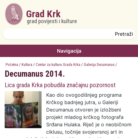
Skoči na glavni sadržaj
Grad Krk
grad povijesti i kulture
Obrazac pretrage
Pretraži
Navigacija
Početna
/
Kultura
/
Centar za kulturu Grada Krka
/
Galerija Decumanus
/
Decumanus 2014.
Lica grada Krka pobudila značajnu pozornost
Kao dio ovogodišnjeg programa
Krčkog badnjeg jutra, u Galeriji
Decumanus otvoren je izložbeni
projekt mladog krčkog fotografa
Srđana Hulaka. Riječ je o neobičnom
ciklusu, točnije svojevrsnoj art in