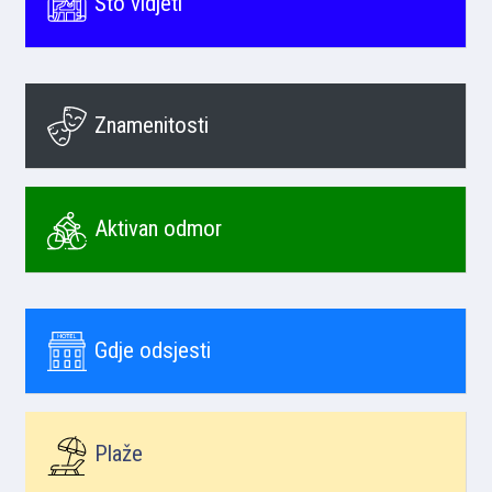
Što vidjeti
Znamenitosti
Aktivan odmor
Gdje odsjesti
Plaže