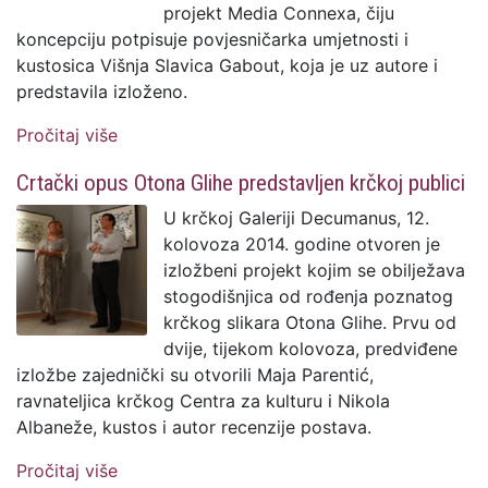
projekt Media Connexa, čiju
koncepciju potpisuje povjesničarka umjetnosti i
kustosica Višnja Slavica Gabout, koja je uz autore i
predstavila izloženo.
Pročitaj više
o Vizualni i opipni taktilizam Alme
Dujmović i Borisa Rocea
Crtački opus Otona Glihe predstavljen krčkoj publici
U krčkoj Galeriji Decumanus, 12.
kolovoza 2014. godine otvoren je
izložbeni projekt kojim se obilježava
stogodišnjica od rođenja poznatog
krčkog slikara Otona Glihe. Prvu od
dvije, tijekom kolovoza, predviđene
izložbe zajednički su otvorili Maja Parentić,
ravnateljica krčkog Centra za kulturu i Nikola
Albaneže, kustos i autor recenzije postava.
Pročitaj više
o Crtački opus Otona Glihe predstavljen