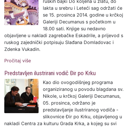
ruskih bajki Do koljena u zlatu, do
lakta u srebru i Leteći sag održati će
se 15. prosinca 2014. godine u krčkoj
Galeriji Decumanus s početkom u
18.00 sati. Knjige su nedavno
objavljene u nakladi zagrebačke Eskadrile, a prijevod s
ruskog zajednički potpisuju Slađana Domladovac i
Zdenka Vukadin.
Pročitaj više
o Predstavljanje dviju ilustriranih zbirki
ruskih bajki
Predstavljen ilustrirani vodič Đir po Krku
Kao dio ovogodišnjeg programa
organiziranog u povodu blagdana sv.
Nikole, u krčkoj Galeriji Decumanus,
05. prosinca, održano je
predstavljanje ilustriranog vodiča -
slikovnice Đir po Krku, objavljenog u
nakladi Centra za kulturu Grada Krka, a kojeg su svi