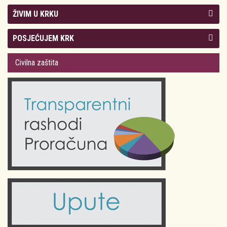
ŽIVIM U KRKU
Kolegij gradonačelnika
POSJEĆUJEM KRK
Gradsko vijeće
Plan Grada Krka
Civilna zaštita
Odluke Grada Krka (Službene novine PGŽ)
Krk 360° VR panorama
Kalendar događanja
Krk uživo
Kultura
Fotogalerije
Obrazovanje
Kalendar događanja
Zdravlje
Turistička zajednica Grada Krka
Komunalne usluge
Turistička zajednica otoka Krka
Civilni sektor (arhiva udruga)
Priča o Krku
Sport i rekreacija
Kulturno nasljeđe otoka Krka