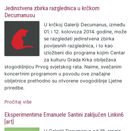
krčkoj publici
Jedinstvena zbirka razglednica u krčkom
Decumanusu
U krčkoj Galeriji Decumanus, između
01. i 12. kolovoza 2014. godine, može
se razgledati jedinstvena zbirka
povijesnih razglednica, i to kao
izložbeni dio programa kojim Centar
za kulturu Grada Krka obilježava
stogodišnjicu Prvog svjetskog rata. Naime, svečanim
koncertnim programom u povodu ove značajne
obljetnice prethodno su otvorene ovogodišnje Ljetne
priredbe.
Pročitaj više
o Jedinstvena zbirka razglednica u
krčkom Decumanusu
Eksperimentima Emanuele Santini zaključen Linkin6
[art]