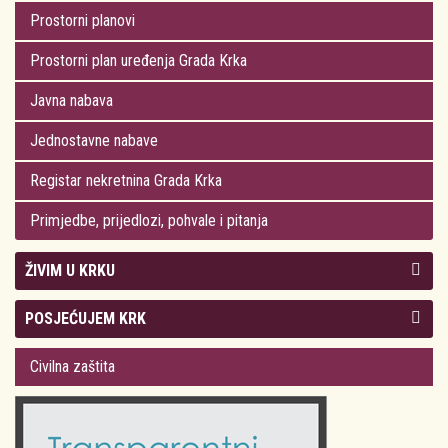
Prostorni planovi
Prostorni plan uređenja Grada Krka
Javna nabava
Jednostavne nabave
Registar nekretnina Grada Krka
Primjedbe, prijedlozi, pohvale i pitanja
ŽIVIM U KRKU
Kolegij gradonačelnika
POSJEĆUJEM KRK
Gradsko vijeće
Plan Grada Krka
Civilna zaštita
Odluke Grada Krka (Službene novine PGŽ)
Krk 360° VR panorama
Kalendar događanja
Krk uživo