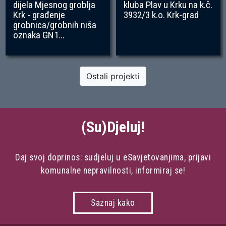
dijela Mjesnog groblja
kluba Plav u Krku na k.č.
Krk - građenje
3932/3 k.o. Krk-grad
grobnica/grobnih niša
oznaka GN1...
Ostali projekti
(Su)Djeluj!
Daj svoj doprinos: sudjeluj u eSavjetovanjima, prijavi
komunalne nepravilnosti, informiraj se!
Saznaj kako