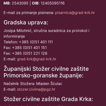
MB
: 2543095 |
OIB
: 12405095116
E-mail za primanje pismena:
pisarnica@grad-krk.hr
Gradska uprava:
Josipa Milohnić, stručna suradnica za protokol i
informiranje
Telefon: +385 (0)51 401 111
Fax: +385 (0)51 401 151
Fax: +385 (0)51 221 126
E-mail:
grad-krk@grad-krk.hr
Županijski Stožer civilne zaštite
Primorsko-goranske županije:
Načelnik Stožera: Mladen Šćulac
E-mail:
stozer.civilna@pgz.hr
Stožer civilne zaštite Grada Krka: