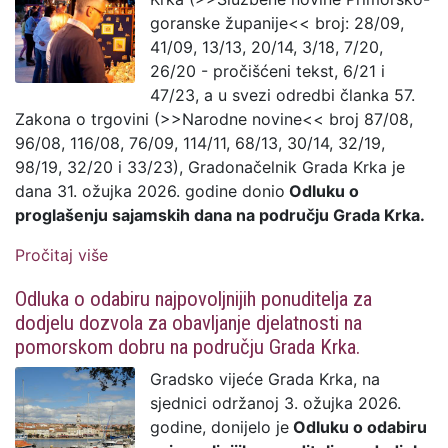
goranske županije<< broj: 28/09,
41/09, 13/13, 20/14, 3/18, 7/20,
26/20 - pročišćeni tekst, 6/21 i
47/23, a u svezi odredbi članka 57.
Zakona o trgovini (>>Narodne novine<< broj 87/08,
96/08, 116/08, 76/09, 114/11, 68/13, 30/14, 32/19,
98/19, 32/20 i 33/23), Gradonačelnik Grada Krka je
dana 31. ožujka 2026. godine donio
Odluku o
proglašenju sajamskih dana na području Grada Krka.
Pročitaj više
o Odluka o proglašenju sajamskih dana na
području Grada Krka
Odluka o odabiru najpovoljnijih ponuditelja za
dodjelu dozvola za obavljanje djelatnosti na
pomorskom dobru na području Grada Krka.
Gradsko vijeće Grada Krka, na
sjednici održanoj 3. ožujka 2026.
godine, donijelo je
Odluku o odabiru