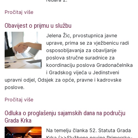
Pročitaj više
o Obavijest o prijmu u službu
Obavijest o prijmu u službu
Jelena Žic, prvostupnica javne
uprave, prima se za vježbenicu radi
osposobljavanja za obavljanje
poslova stručne suradnice za
koordinaciju poslova Gradonačelnika
i Gradskog vijeća u Jedinstveni
upravni odjel, Odsjek za opće, pravne i kadrovske
poslove.
Pročitaj više
o Obavijest o prijmu u službu
Odluka o proglašenju sajamskih dana na području
Grada Krka
Na temelju članka 52. Statuta Grada
Krka (>>Službene novine Primorsko-