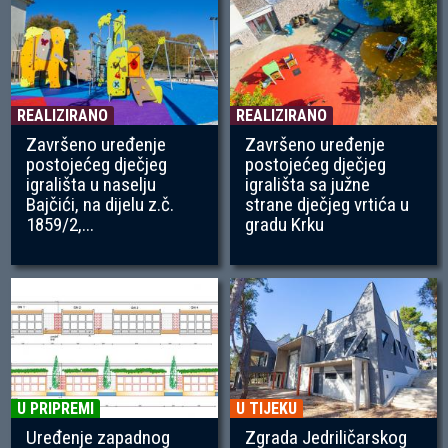
REALIZIRANO
REALIZIRANO
Završeno uređenje
Završeno uređenje
postojećeg dječjeg
postojećeg dječjeg
igrališta u naselju
igrališta sa južne
Bajčići, na dijelu z.č.
strane dječjeg vrtića u
1859/2,...
gradu Krku
U PRIPREMI
U TIJEKU
Uređenje zapadnog
Zgrada Jedriličarskog