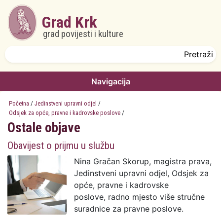
Skoči na glavni sadržaj
Grad Krk
grad povijesti i kulture
Obrazac pretrage
Pretraži
Navigacija
Početna
/
Jedinstveni upravni odjel
/
Odsjek za opće, pravne i kadrovske poslove
/
Ostale objave
Obavijest o prijmu u službu
Nina Gračan Skorup, magistra prava,
Jedinstveni upravni odjel, Odsjek za
opće, pravne i kadrovske
poslove, radno mjesto više stručne
suradnice za pravne poslove.