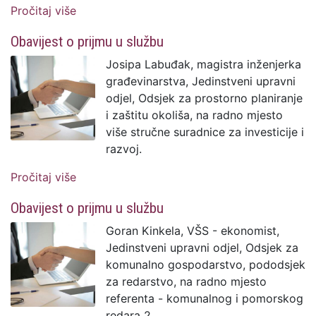
Pročitaj više
o Obavijest o prijmu u službu
Obavijest o prijmu u službu
Josipa Labuđak, magistra inženjerka
građevinarstva, Jedinstveni upravni
odjel, Odsjek za prostorno planiranje
i zaštitu okoliša, na radno mjesto
više stručne suradnice za investicije i
razvoj.
Pročitaj više
o Obavijest o prijmu u službu
Obavijest o prijmu u službu
Goran Kinkela, VŠS - ekonomist,
Jedinstveni upravni odjel, Odsjek za
komunalno gospodarstvo, pododsjek
za redarstvo, na radno mjesto
referenta - komunalnog i pomorskog
redara 2.