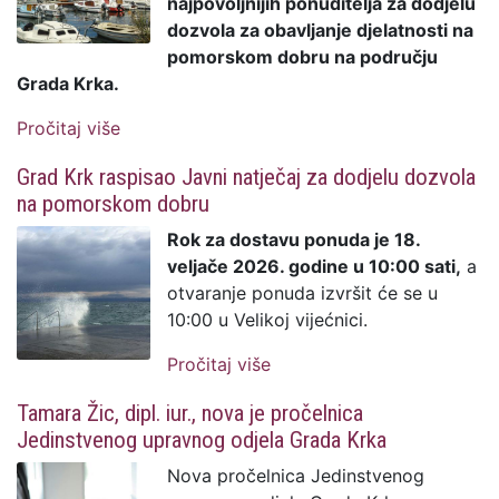
najpovoljnijih ponuditelja za dodjelu
dozvola za obavljanje djelatnosti na
pomorskom dobru na području
Grada Krka.
Pročitaj više
o Odluka o odabiru najpovoljnijih
ponuditelja za dodjelu dozvola za
Grad Krk raspisao Javni natječaj za dodjelu dozvola
obavljanje djelatnosti na pomorskom
na pomorskom dobru
dobru na području Grada Krka.
Rok za dostavu ponuda je 18.
veljače 2026. godine u 10:00 sati,
a
otvaranje ponuda izvršit će se u
10:00 u Velikoj vijećnici.
Pročitaj više
o Grad Krk raspisao
Javni natječaj za dodjelu
Tamara Žic, dipl. iur., nova je pročelnica
dozvola na pomorskom
Jedinstvenog upravnog odjela Grada Krka
dobru
Nova pročelnica Jedinstvenog