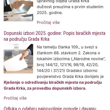
upravnog odjela Grada Krka
dužnost preuzima s prvim studenim
2025. godine.
Pročitaj više
o Tamara Žic, dipl. iur.,
nova je pročelnica
Dopunski izbori 2025. godine: Popis biračkih mjesta
Jedinstvenog upravnog
na području Grada Krka
odjela Grada Krka
Na temelju članka 109., u svezi s
člankom 68. stavkom 2. Zakona o
lokalnim izborima („Narodne novine“,
broj 144/12, 121/16, 98/19, 42/20,
144/20 i 37/21) Gradsko izborno
povjerenstvo Grada Krka donijelo je
Rješenje o određivanju biračkih mjesta na području
Grada Krka, za provedbu dopunskih izbora.
Pročitaj više
o Dopunski izbori 2025. godine: Popis
biračkih mjesta na području Grada Krka
Odluka o odabiru najpovoljnije ponude i davanju