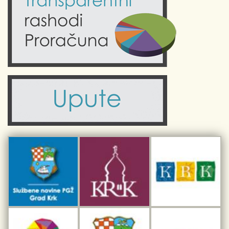
Kultura
Fotogalerije
Obrazovanje
Kalendar događanja
Zdravlje
Turistička zajednica Grada Krka
Komunalne usluge
Turistička zajednica otoka Krka
Civilni sektor (arhiva udruga)
Priča o Krku
Sport i rekreacija
Kulturno nasljeđe otoka Krka
Kulturno-turistička ruta Putovima Frankopana
Dar iz Krka
Interpretacijski centar pomorske baštine