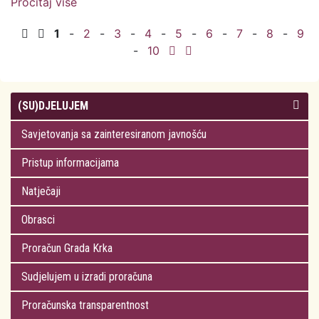
Pročitaj više
o Odluka o odabiru najpovoljnije ponude i
davanju dozvole na pomorskom dobru na
1
-
2
-
3
-
4
-
5
-
6
-
7
-
8
-
9
području Grada Krka
-
10
(SU)DJELUJEM
Savjetovanja sa zainteresiranom javnošću
Pristup informacijama
Natječaji
Obrasci
Proračun Grada Krka
Sudjelujem u izradi proračuna
Proračunska transparentnost