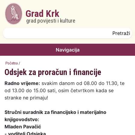
Skoči na glavni sadržaj
Grad Krk
grad povijesti i kulture
Obrazac pretrage
Pretraži
Navigacija
Početna
/
Odsjek za proračun i financije
Radno vrijeme:
svakim danom od 08.00 do 11.30, te
od 13.00 do 15.00 sati, osim četvrtkom kada se
stranke ne primaju!
Stručni suradnik za financijsko i materijalno
knjigovodstvo:
Mladen Pavačić
- voditelj Odsjeka