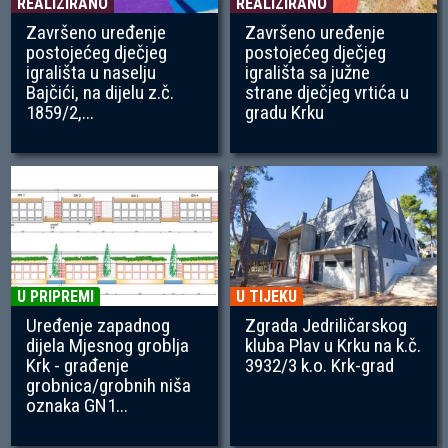
REALIZIRANO
REALIZIRANO
Završeno uređenje
Završeno uređenje
postojećeg dječjeg
postojećeg dječjeg
igrališta u naselju
igrališta sa južne
Bajčići, na dijelu z.č.
strane dječjeg vrtića u
1859/2,...
gradu Krku
U PRIPREMI
U TIJEKU
Uređenje zapadnog
Zgrada Jedriličarskog
dijela Mjesnog groblja
kluba Plav u Krku na k.č.
Krk - građenje
3932/3 k.o. Krk-grad
grobnica/grobnih niša
oznaka GN1...