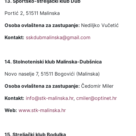
13. Sportsko-streljački klub Dub
Portić 2, 51511 Malinska
Osoba ovlaštena za zastupanje:
Nediljko Vučetić
Kontakt:
sskdubmalinska@gmail.com
14. Stolnoteniski klub Malinska-Dubšnica
Novo naselje 7, 51511 Bogovići (Malinska)
Osoba ovlaštena za zastupanje:
Čedomir Miler
Kontakt:
info@stk-malinska.hr
,
cmiler@optinet.hr
Web:
www.stk-malinska.hr
15. Streljački klub Bodulka