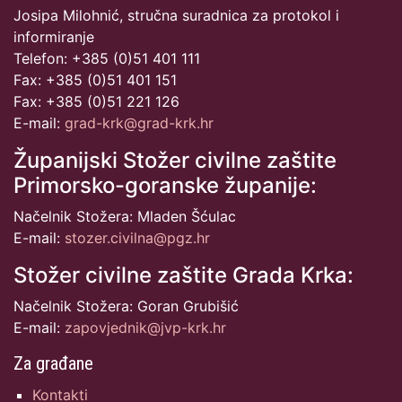
Josipa Milohnić, stručna suradnica za protokol i
informiranje
Telefon: +385 (0)51 401 111
Fax: +385 (0)51 401 151
Fax: +385 (0)51 221 126
E-mail:
grad-krk@grad-krk.hr
Županijski Stožer civilne zaštite
Primorsko-goranske županije:
Načelnik Stožera: Mladen Šćulac
E-mail:
stozer.civilna@pgz.hr
Stožer civilne zaštite Grada Krka:
Načelnik Stožera: Goran Grubišić
E-mail:
zapovjednik@jvp-krk.hr
Za građane
Kontakti