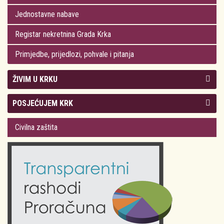
Jednostavne nabave
Registar nekretnina Grada Krka
Primjedbe, prijedlozi, pohvale i pitanja
ŽIVIM U KRKU
Kolegij gradonačelnika
POSJEĆUJEM KRK
Gradsko vijeće
Plan Grada Krka
Civilna zaštita
Odluke Grada Krka (Službene novine PGŽ)
Krk 360° VR panorama
Kalendar događanja
Krk uživo
Kultura
Fotogalerije
Obrazovanje
Kalendar događanja
Zdravlje
Turistička zajednica Grada Krka