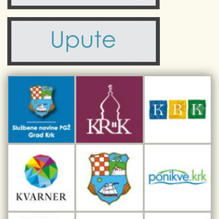
Komunalne usluge
Turistička zajednica otoka Krka
Civilni sektor (arhiva udruga)
Priča o Krku
Sport i rekreacija
Kulturno nasljeđe otoka Krka
Kulturno-turistička ruta Putovima Frankopana
Dar iz Krka
Interpretacijski centar pomorske baštine