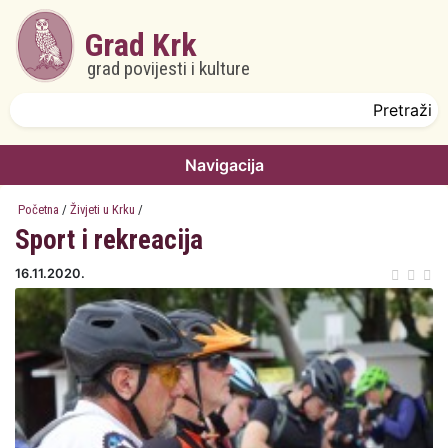
Skoči na glavni sadržaj
Grad Krk
grad povijesti i kulture
Obrazac pretrage
Pretraži
Navigacija
Početna
/
Živjeti u Krku
/
Sport i rekreacija
16.11.2020.