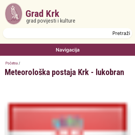
Skoči na glavni sadržaj
Grad Krk
grad povijesti i kulture
Obrazac pretrage
Pretraži
Navigacija
Početna
/
Meteorološka postaja Krk - lukobran