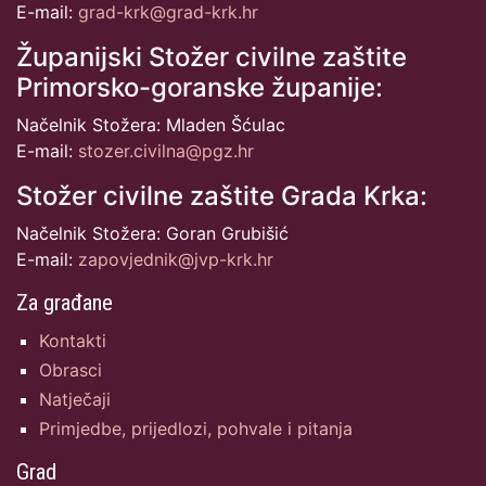
E-mail:
grad-krk@grad-krk.hr
Županijski Stožer civilne zaštite
Primorsko-goranske županije:
Načelnik Stožera: Mladen Šćulac
E-mail:
stozer.civilna@pgz.hr
Stožer civilne zaštite Grada Krka:
Načelnik Stožera: Goran Grubišić
E-mail:
zapovjednik@jvp-krk.hr
Za građane
Kontakti
Obrasci
Natječaji
Primjedbe, prijedlozi, pohvale i pitanja
Grad