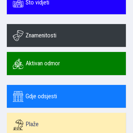
Što vidjeti
Znamenitosti
Aktivan odmor
Gdje odsjesti
Plaže