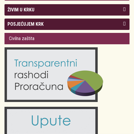
ŽIVIM U KRKU
Kolegij gradonačelnika
POSJEĆUJEM KRK
Gradsko vijeće
Plan Grada Krka
Civilna zaštita
Odluke Grada Krka (Službene novine PGŽ)
Krk 360° VR panorama
Kalendar događanja
Krk uživo
Kultura
Fotogalerije
Obrazovanje
Kalendar događanja
Zdravlje
Turistička zajednica Grada Krka
Komunalne usluge
Turistička zajednica otoka Krka
Civilni sektor (arhiva udruga)
Priča o Krku
Sport i rekreacija
Kulturno nasljeđe otoka Krka