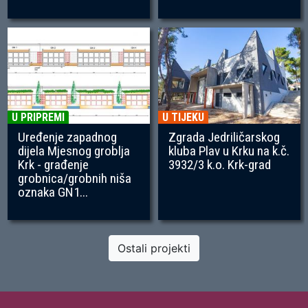
U PRIPREMI
U TIJEKU
Uređenje zapadnog
Zgrada Jedriličarskog
dijela Mjesnog groblja
kluba Plav u Krku na k.č.
Krk - građenje
3932/3 k.o. Krk-grad
grobnica/grobnih niša
oznaka GN1...
Ostali projekti