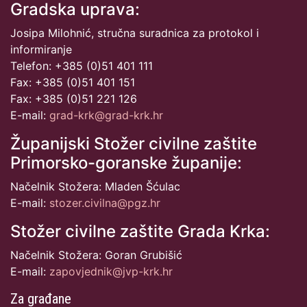
Gradska uprava:
Josipa Milohnić, stručna suradnica za protokol i
informiranje
Telefon: +385 (0)51 401 111
Fax: +385 (0)51 401 151
Fax: +385 (0)51 221 126
E-mail:
grad-krk@grad-krk.hr
Županijski Stožer civilne zaštite
Primorsko-goranske županije:
Načelnik Stožera: Mladen Šćulac
E-mail:
stozer.civilna@pgz.hr
Stožer civilne zaštite Grada Krka:
Načelnik Stožera: Goran Grubišić
E-mail:
zapovjednik@jvp-krk.hr
Za građane