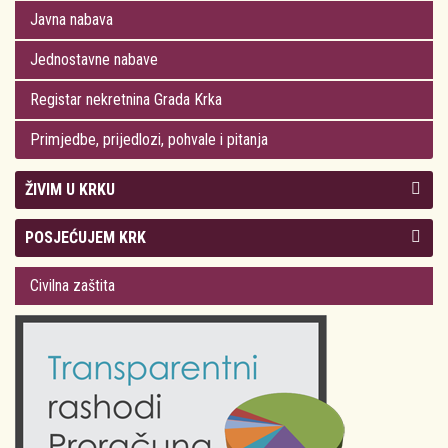
Javna nabava
Jednostavne nabave
Registar nekretnina Grada Krka
Primjedbe, prijedlozi, pohvale i pitanja
ŽIVIM U KRKU
Kolegij gradonačelnika
POSJEĆUJEM KRK
Gradsko vijeće
Plan Grada Krka
Civilna zaštita
Odluke Grada Krka (Službene novine PGŽ)
Krk 360° VR panorama
Kalendar događanja
Krk uživo
Kultura
Fotogalerije
Obrazovanje
Kalendar događanja