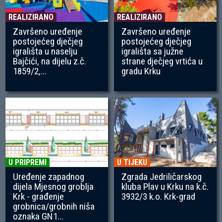
REALIZIRANO
REALIZIRANO
Završeno uređenje
Završeno uređenje
postojećeg dječjeg
postojećeg dječjeg
igrališta u naselju
igrališta sa južne
Bajčići, na dijelu z.č.
strane dječjeg vrtića u
1859/2,...
gradu Krku
U PRIPREMI
U TIJEKU
Uređenje zapadnog
Zgrada Jedriličarskog
dijela Mjesnog groblja
kluba Plav u Krku na k.č.
Krk - građenje
3932/3 k.o. Krk-grad
grobnica/grobnih niša
oznaka GN1...