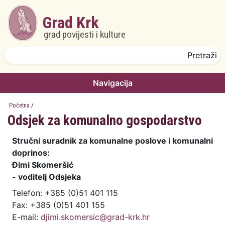
Skoči na glavni sadržaj
Grad Krk
grad povijesti i kulture
Obrazac pretrage
Pretraži
Navigacija
Početna
/
Odsjek za komunalno gospodarstvo
Stručni suradnik za komunalne poslove i komunalni
doprinos:
Đimi Skomeršić
- voditelj Odsjeka
Telefon: +385 (0)51 401 115
Fax: +385 (0)51 401 155
E-mail:
djimi.skomersic@grad-krk.hr