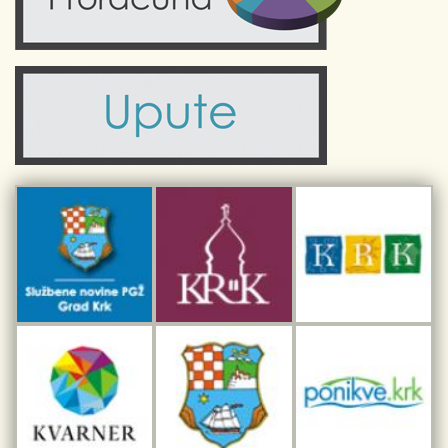
Zdravlje
Turistička zajednica Grada Krka
Komunalne usluge
Turistička zajednica otoka Krka
Civilni sektor (arhiva udruga)
Priča o Krku
Sport i rekreacija
Kulturno nasljeđe otoka Krka
Kulturno-turistička ruta Putovima Frankopana
Dar iz Krka
Interpretacijski centar pomorske baštine