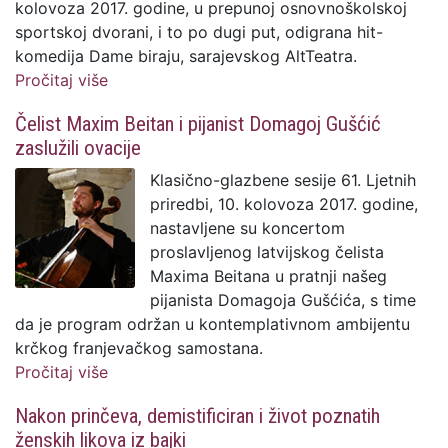
kolovoza 2017. godine, u prepunoj osnovnoškolskoj
sportskoj dvorani, i to po dugi put, odigrana hit-
komedija Dame biraju, sarajevskog AltTeatra.
Pročitaj više
o Komedija Dame biraju po drugi put
oduševila brojnu krčku publiku
Čelist Maxim Beitan i pijanist Domagoj Gušćić
zaslužili ovacije
Klasično-glazbene sesije 61. Ljetnih
priredbi, 10. kolovoza 2017. godine,
nastavljene su koncertom
proslavljenog latvijskog čelista
Maxima Beitana u pratnji našeg
pijanista Domagoja Gušćića, s time
da je program održan u kontemplativnom ambijentu
krčkog franjevačkog samostana.
Pročitaj više
o Čelist Maxim Beitan i pijanist Domagoj
Gušćić zaslužili ovacije
Nakon prinčeva, demistificiran i život poznatih
ženskih likova iz bajki