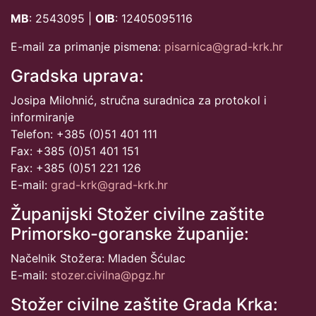
MB
: 2543095 |
OIB
: 12405095116
E-mail za primanje pismena:
pisarnica@grad-krk.hr
Gradska uprava:
Josipa Milohnić, stručna suradnica za protokol i
informiranje
Telefon: +385 (0)51 401 111
Fax: +385 (0)51 401 151
Fax: +385 (0)51 221 126
E-mail:
grad-krk@grad-krk.hr
Županijski Stožer civilne zaštite
Primorsko-goranske županije:
Načelnik Stožera: Mladen Šćulac
E-mail:
stozer.civilna@pgz.hr
Stožer civilne zaštite Grada Krka: