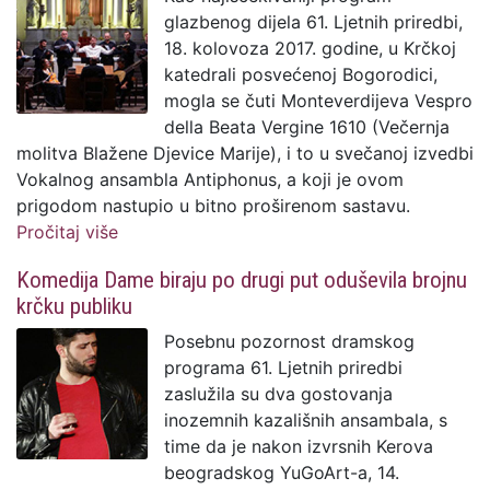
glazbenog dijela 61. Ljetnih priredbi,
18. kolovoza 2017. godine, u Krčkoj
katedrali posvećenoj Bogorodici,
mogla se čuti Monteverdijeva Vespro
della Beata Vergine 1610 (Večernja
molitva Blažene Djevice Marije), i to u svečanoj izvedbi
Vokalnog ansambla Antiphonus, a koji je ovom
prigodom nastupio u bitno proširenom sastavu.
Pročitaj više
o Izvedba Večernje molitve Blažene
Djevice Marije zaslužila snažne ovacije
Komedija Dame biraju po drugi put oduševila brojnu
krčku publiku
Posebnu pozornost dramskog
programa 61. Ljetnih priredbi
zaslužila su dva gostovanja
inozemnih kazališnih ansambala, s
time da je nakon izvrsnih Kerova
beogradskog YuGoArt-a, 14.