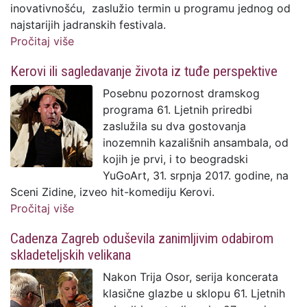
inovativnošću, zaslužio termin u programu jednog od
najstarijih jadranskih festivala.
Pročitaj više
o Gudači Acoustic projecta donijeli snažnu
kreativnu i interpretativnu energiju
Kerovi ili sagledavanje života iz tuđe perspektive
Posebnu pozornost dramskog
programa 61. Ljetnih priredbi
zaslužila su dva gostovanja
inozemnih kazališnih ansambala, od
kojih je prvi, i to beogradski
YuGoArt, 31. srpnja 2017. godine, na
Sceni Zidine, izveo hit-komediju Kerovi.
Pročitaj više
o Kerovi ili sagledavanje života iz tuđe
perspektive
Cadenza Zagreb oduševila zanimljivim odabirom
skladeteljskih velikana
Nakon Trija Osor, serija koncerata
klasične glazbe u sklopu 61. Ljetnih