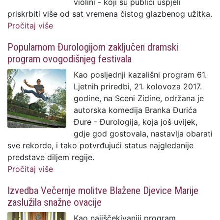
violini - koji su publici uspjeli
priskrbiti više od sat vremena čistog glazbenog užitka.
Pročitaj više
o I za kraj, čisti glazbeni užitak uz duo
Bošnjak - Milošev
Popularnom Đurologijom zaključen dramski
program ovogodišnjeg festivala
Kao posljednji kazališni program 61.
Ljetnih priredbi, 21. kolovoza 2017.
godine, na Sceni Zidine, održana je
autorska komedija Branka Đurića
Đure - Đurologija, koja još uvijek,
gdje god gostovala, nastavlja obarati
sve rekorde, i tako potvrđujući status najgledanije
predstave diljem regije.
Pročitaj više
o Popularnom Đurologijom zaključen
dramski program ovogodišnjeg festivala
Izvedba Večernje molitve Blažene Djevice Marije
zaslužila snažne ovacije
Kao najiščekivaniji program