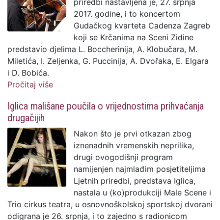
priredbi nastavljena je, 27. srpnja
2017. godine, i to koncertom
Gudačkog kvarteta Cadenza Zagreb
koji se Krčanima na Sceni Zidine
predstavio djelima L. Boccherinija, A. Klobučara, M.
Miletića, I. Zeljenka, G. Puccinija, A. Dvořaka, E. Elgara
i D. Bobića.
Pročitaj više
o Cadenza Zagreb oduševila zanimljivim
odabirom skladeteljskih velikana
Iglica mališane poučila o vrijednostima prihvaćanja
drugačijih
Nakon što je prvi otkazan zbog
iznenadnih vremenskih neprilika,
drugi ovogodišnji program
namijenjen najmlađim posjetiteljima
Ljetnih priredbi, predstava Iglica,
nastala u (ko)produkciji Male Scene i
Trio cirkus teatra, u osnovnoškolskoj sportskoj dvorani
odigrana je 26. srpnja, i to zajedno s radionicom