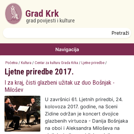
Skoči na glavni sadržaj
Grad Krk
grad povijesti i kulture
Obrazac pretrage
Pretraži
Navigacija
Početna
/
Kultura
/
Centar za kulturu Grada Krka
/
Ljetne priredbe
/
Ljetne priredbe 2017.
I za kraj, čisti glazbeni užitak uz duo Bošnjak -
Milošev
U završnici 61. Ljetnih priredbi, 24.
kolovoza 2017. godine, na Sceni
Zidine održan je koncert dvojice
glazbenih virtuoza - Danija Bošnjaka
na oboi i Aleksandra Miloševa na