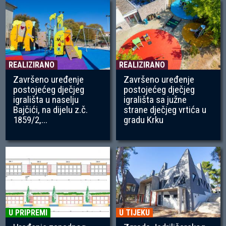
REALIZIRANO
REALIZIRANO
Završeno uređenje
Završeno uređenje
postojećeg dječjeg
postojećeg dječjeg
igrališta u naselju
igrališta sa južne
Bajčići, na dijelu z.č.
strane dječjeg vrtića u
1859/2,...
gradu Krku
U PRIPREMI
U TIJEKU