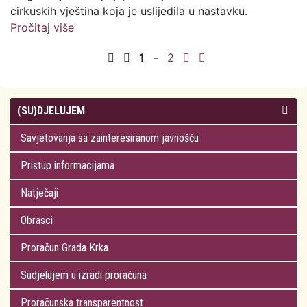
cirkuskih vještina koja je uslijedila u nastavku.
Pročitaj više
o Iglica mališane poučila o vrijednostima
prihvaćanja drugačijih
1
-
2
(SU)DJELUJEM
Savjetovanja sa zainteresiranom javnošću
Pristup informacijama
Natječaji
Obrasci
Proračun Grada Krka
Sudjelujem u izradi proračuna
Proračunska transparentnost