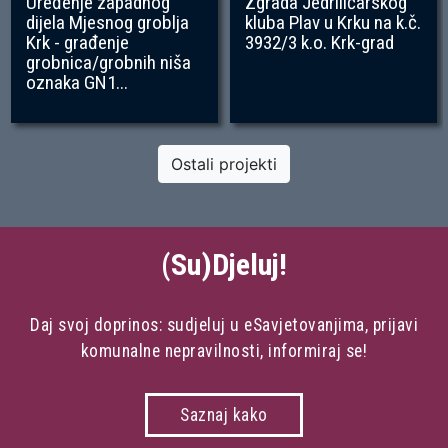
Uređenje zapadnog
Zgrada Jedriličarskog
dijela Mjesnog groblja
kluba Plav u Krku na k.č.
Krk - građenje
3932/3 k.o. Krk-grad
grobnica/grobnih niša
oznaka GN1...
Ostali projekti
(Su)Djeluj!
Daj svoj doprinos: sudjeluj u eSavjetovanjima, prijavi
komunalne nepravilnosti, informiraj se!
Saznaj kako