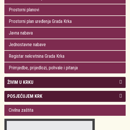
Prostorni planovi
Prostorni plan uređenja Grada Krka
Javna nabava
Jednostavne nabave
Registar nekretnina Grada Krka
Primjedbe, prijedlozi, pohvale i pitanja
ŽIVIM U KRKU
Kolegij gradonačelnika
POSJEĆUJEM KRK
Gradsko vijeće
Plan Grada Krka
Civilna zaštita
Odluke Grada Krka (Službene novine PGŽ)
Krk 360° VR panorama
Kalendar događanja