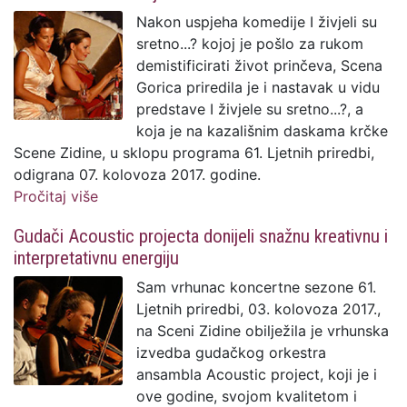
Nakon uspjeha komedije I živjeli su
sretno...? kojoj je pošlo za rukom
demistificirati život prinčeva, Scena
Gorica priredila je i nastavak u vidu
predstave I živjele su sretno...?, a
koja je na kazališnim daskama krčke
Scene Zidine, u sklopu programa 61. Ljetnih priredbi,
odigrana 07. kolovoza 2017. godine.
Pročitaj više
o Nakon prinčeva, demistificiran i život
poznatih ženskih likova iz bajki
Gudači Acoustic projecta donijeli snažnu kreativnu i
interpretativnu energiju
Sam vrhunac koncertne sezone 61.
Ljetnih priredbi, 03. kolovoza 2017.,
na Sceni Zidine obilježila je vrhunska
izvedba gudačkog orkestra
ansambla Acoustic project, koji je i
ove godine, svojom kvalitetom i