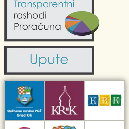
Krk uživo
Kultura
Fotogalerije
Obrazovanje
Kalendar događanja
Zdravlje
Turistička zajednica Grada Krka
Komunalne usluge
Turistička zajednica otoka Krka
Civilni sektor (arhiva udruga)
Priča o Krku
Sport i rekreacija
Kulturno nasljeđe otoka Krka
Kulturno-turistička ruta Putovima Frankopana
Dar iz Krka
Interpretacijski centar pomorske baštine