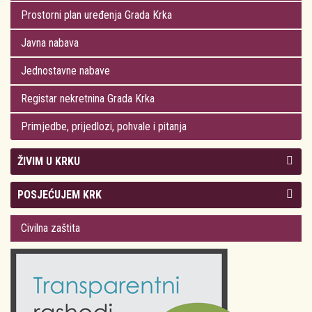
Prostorni plan uređenja Grada Krka
Javna nabava
Jednostavne nabave
Registar nekretnina Grada Krka
Primjedbe, prijedlozi, pohvale i pitanja
ŽIVIM U KRKU
Kolegij gradonačelnika
POSJEĆUJEM KRK
Gradsko vijeće
Plan Grada Krka
Civilna zaštita
Odluke Grada Krka (Službene novine PGŽ)
Krk 360° VR panorama
Kalendar događanja
Krk uživo
Kultura
Fotogalerije