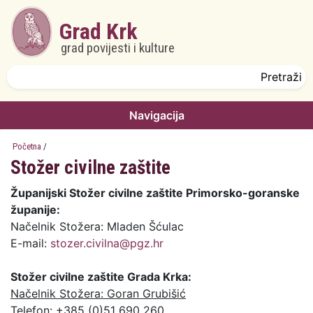
Skoči na glavni sadržaj
Grad Krk
grad povijesti i kulture
Obrazac pretrage
Pretraži
Navigacija
Početna
/
Stožer civilne zaštite
Županijski Stožer civilne zaštite Primorsko-goranske
županije:
Načelnik Stožera: Mladen Šćulac
E-mail:
stozer.civilna@pgz.hr
Stožer civilne zaštite Grada Krka:
Načelnik Stožera: Goran Grubišić
Telefon: +385 (0)51 690 260