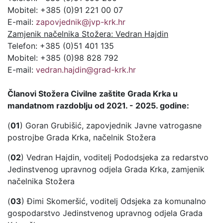
Mobitel: +385 (0)91 221 00 07
E-mail:
zapovjednik@jvp-krk.hr
Zamjenik načelnika Stožera: Vedran Hajdin
Telefon: +385 (0)51 401 135
Mobitel: +385 (0)98 828 792
E-mail:
vedran.hajdin@grad-krk.hr
Članovi Stožera Civilne zaštite Grada Krka u
mandatnom razdoblju od 2021. - 2025. godine:
(
01
) Goran Grubišić, zapovjednik Javne vatrogasne
postrojbe Grada Krka, načelnik Stožera
(
02
) Vedran Hajdin, voditelj Pododsjeka za redarstvo
Jedinstvenog upravnog odjela Grada Krka, zamjenik
načelnika Stožera
(
03
) Đimi Skomeršić, voditelj Odsjeka za komunalno
gospodarstvo Jedinstvenog upravnog odjela Grada