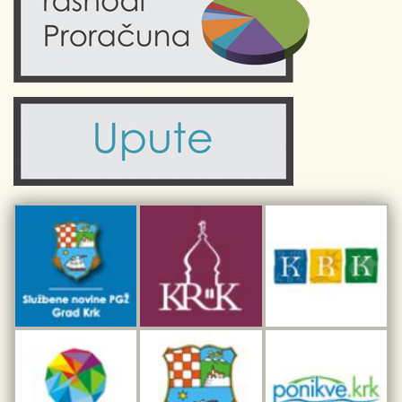
Obrazovanje
Kalendar događanja
Zdravlje
Turistička zajednica Grada Krka
Komunalne usluge
Turistička zajednica otoka Krka
Civilni sektor (arhiva udruga)
Priča o Krku
Sport i rekreacija
Kulturno nasljeđe otoka Krka
Kulturno-turistička ruta Putovima Frankopana
Dar iz Krka
Interpretacijski centar pomorske baštine