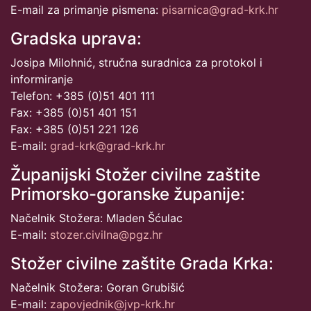
E-mail za primanje pismena:
pisarnica@grad-krk.hr
Gradska uprava:
Josipa Milohnić, stručna suradnica za protokol i
informiranje
Telefon: +385 (0)51 401 111
Fax: +385 (0)51 401 151
Fax: +385 (0)51 221 126
E-mail:
grad-krk@grad-krk.hr
Županijski Stožer civilne zaštite
Primorsko-goranske županije:
Načelnik Stožera: Mladen Šćulac
E-mail:
stozer.civilna@pgz.hr
Stožer civilne zaštite Grada Krka:
Načelnik Stožera: Goran Grubišić
E-mail:
zapovjednik@jvp-krk.hr