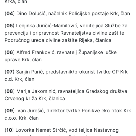
Krka, član
(
04
) Dino Dolušić, načelnik Policijske postaje Krk, član
(
05
) Lenjinka Juričić-Mamilović, voditeljica Službe za
prevenciju i pripravnost Ravnateljstva civilne zaštite
Područnog ureda civilne zaštite Rijeka, članica
(
06
) Alfred Franković, ravnatelj Županijske lučke
uprave Krk, član
(
07
) Sanjin Purić, predstavnik/prokurist tvrtke GP Krk
d.d. Krk, član
(
08
) Marija Jakominić, ravnateljica Gradskog društva
Crvenog križa Krk, članica
(
09
) Ivan Jurešić, direktor tvrtke Ponikve eko otok Krk
d.o.o. Krk, član
(
10
) Lovorka Nemet Strčić, voditeljica Nastavnog