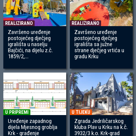
REALIZIRANO
REALIZIRANO
Završeno uređenje
Završeno uređenje
postojećeg dječjeg
postojećeg dječjeg
igrališta u naselju
igrališta sa južne
Bajčići, na dijelu z.č.
strane dječjeg vrtića u
1859/2,...
gradu Krku
U PRIPREMI
U TIJEKU
Uređenje zapadnog
Zgrada Jedriličarskog
dijela Mjesnog groblja
kluba Plav u Krku na k.č.
Krk - građenje
3932/3 k.o. Krk-grad