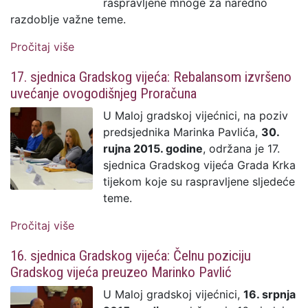
raspravljene mnoge za naredno
razdoblje važne teme.
Pročitaj više
o 18. sjednica Gradskog vijeća:
Proračunom osiguran godišnji budžet
17. sjednica Gradskog vijeća: Rebalansom izvršeno
Grada Krka od 82.995.000,00 kn
uvećanje ovogodišnjeg Proračuna
U Maloj gradskoj vijećnici, na poziv
predsjednika Marinka Pavlića,
30.
rujna 2015. godine
, održana je 17.
sjednica Gradskog vijeća Grada Krka
tijekom koje su raspravljene sljedeće
teme.
Pročitaj više
o 17. sjednica Gradskog vijeća:
Rebalansom izvršeno uvećanje
16. sjednica Gradskog vijeća: Čelnu poziciju
ovogodišnjeg Proračuna
Gradskog vijeća preuzeo Marinko Pavlić
U Maloj gradskoj vijećnici,
16. srpnja