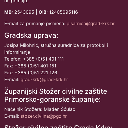
ne primaju.
MB
: 2543095 |
OIB
: 12405095116
E-mail za primanje pismena:
pisarnica@grad-krk.hr
Gradska uprava:
Josipa Milohnić, stručna suradnica za protokol i
informiranje
Telefon: +385 (0)51 401 111
Fax: +385 (0)51 401 151
Fax: +385 (0)51 221 126
E-mail:
grad-krk@grad-krk.hr
Županijski Stožer civilne zaštite
Primorsko-goranske županije:
Načelnik Stožera: Mladen Šćulac
E-mail:
stozer.civilna@pgz.hr
Stožer civilne zaštite Grada Krka: