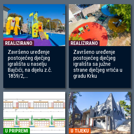
REALIZIRANO
REALIZIRANO
Završeno uređenje
Završeno uređenje
postojećeg dječjeg
postojećeg dječjeg
igrališta u naselju
igrališta sa južne
Bajčići, na dijelu z.č.
strane dječjeg vrtića u
1859/2,...
gradu Krku
U PRIPREMI
U TIJEKU