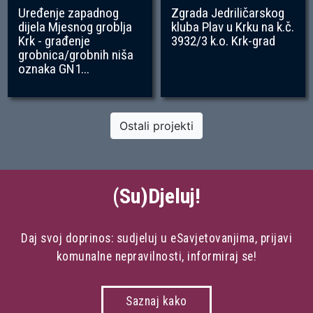
Uređenje zapadnog
Zgrada Jedriličarskog
dijela Mjesnog groblja
kluba Plav u Krku na k.č.
Krk - građenje
3932/3 k.o. Krk-grad
grobnica/grobnih niša
oznaka GN1...
Ostali projekti
(Su)Djeluj!
Daj svoj doprinos: sudjeluj u eSavjetovanjima, prijavi
komunalne nepravilnosti, informiraj se!
Saznaj kako