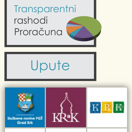
Kalendar događanja
Krk uživo
Kultura
Fotogalerije
Obrazovanje
Kalendar događanja
Zdravlje
Turistička zajednica Grada Krka
Komunalne usluge
Turistička zajednica otoka Krka
Civilni sektor (arhiva udruga)
Priča o Krku
Sport i rekreacija
Kulturno nasljeđe otoka Krka
Kulturno-turistička ruta Putovima Frankopana
Dar iz Krka
Interpretacijski centar pomorske baštine