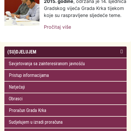
2015. godine
, održana je 14. sjednica
Gradskog vijeća Grada Krka tijekom
koje su raspravljene sljedeće teme.
Pročitaj više
o 14. sjednica Gradskog
vijeća: Podržana
inicijativa osnivanja
osnovne glazbene škole
(SU)DJELUJEM
Savjetovanja sa zainteresiranom javnošću
Pristup informacijama
Natječaji
Obrasci
Proračun Grada Krka
Sudjelujem u izradi proračuna