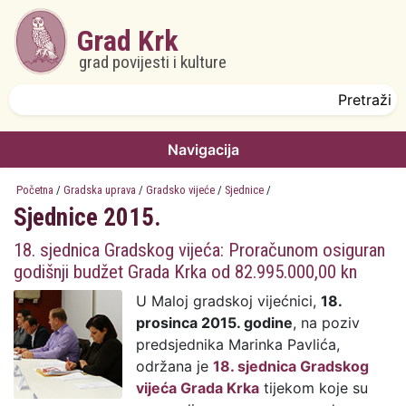
Skoči na glavni sadržaj
Grad Krk
grad povijesti i kulture
Obrazac pretrage
Pretraži
Navigacija
Početna
/
Gradska uprava
/
Gradsko vijeće
/
Sjednice
/
Sjednice 2015.
18. sjednica Gradskog vijeća: Proračunom osiguran
godišnji budžet Grada Krka od 82.995.000,00 kn
U Maloj gradskoj vijećnici,
18.
prosinca 2015. godine
, na poziv
predsjednika Marinka Pavlića,
održana je
18. sjednica Gradskog
vijeća Grada Krka
tijekom koje su