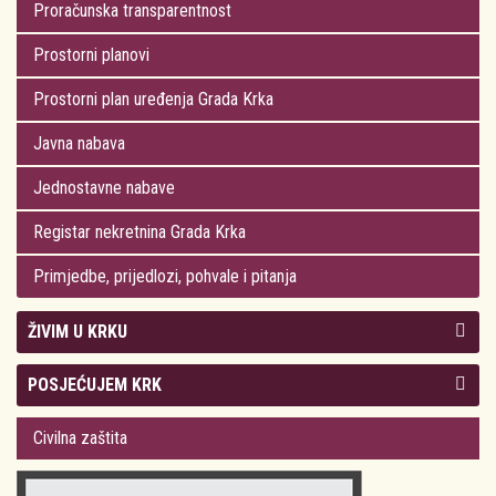
Proračunska transparentnost
Prostorni planovi
Prostorni plan uređenja Grada Krka
Javna nabava
Jednostavne nabave
Registar nekretnina Grada Krka
Primjedbe, prijedlozi, pohvale i pitanja
ŽIVIM U KRKU
Kolegij gradonačelnika
POSJEĆUJEM KRK
Gradsko vijeće
Plan Grada Krka
Civilna zaštita
Odluke Grada Krka (Službene novine PGŽ)
Krk 360° VR panorama