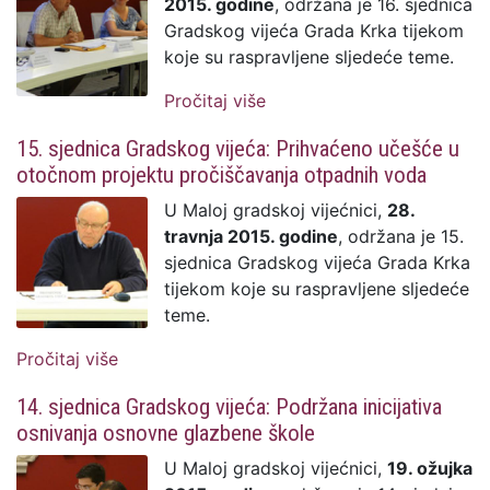
2015. godine
, održana je 16. sjednica
Gradskog vijeća Grada Krka tijekom
koje su raspravljene sljedeće teme.
Pročitaj više
o 16. sjednica Gradskog
vijeća: Čelnu poziciju
15. sjednica Gradskog vijeća: Prihvaćeno učešće u
Gradskog vijeća preuzeo
otočnom projektu pročiščavanja otpadnih voda
Marinko Pavlić
U Maloj gradskoj vijećnici,
28.
travnja 2015. godine
, održana je 15.
sjednica Gradskog vijeća Grada Krka
tijekom koje su raspravljene sljedeće
teme.
Pročitaj više
o 15. sjednica Gradskog vijeća: Prihvaćeno
učešće u otočnom projektu pročiščavanja
14. sjednica Gradskog vijeća: Podržana inicijativa
otpadnih voda
osnivanja osnovne glazbene škole
U Maloj gradskoj vijećnici,
19. ožujka