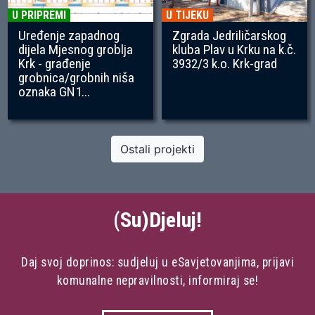
U PRIPREMI
U TIJEKU
Uređenje zapadnog
Zgrada Jedriličarskog
dijela Mjesnog groblja
kluba Plav u Krku na k.č.
Krk - građenje
3932/3 k.o. Krk-grad
grobnica/grobnih niša
oznaka GN1...
Ostali projekti
(Su)Djeluj!
Daj svoj doprinos: sudjeluj u eSavjetovanjima, prijavi
komunalne nepravilnosti, informiraj se!