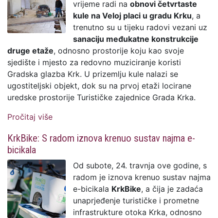
vrijeme radi na
obnovi četvrtaste
kule na Veloj placi u gradu Krku
, a
trenutno su u tijeku radovi vezani uz
sanaciju međukatne konstrukcije
druge etaže
, odnosno prostorije koju kao svoje
sjedište i mjesto za redovno muziciranje koristi
Gradska glazba Krk. U prizemlju kule nalazi se
ugostiteljski objekt, dok su na prvoj etaži locirane
uredske prostorije Turističke zajednice Grada Krka.
Pročitaj više
o U tijeku sanacija i uređenje dijela
četvrtaste kule na Veloj placi
KrkBike: S radom iznova krenuo sustav najma e-
bicikala
Od subote, 24. travnja ove godine, s
radom je iznova krenuo sustav najma
e-bicikala
KrkBike
, a čija je zadaća
unaprjeđenje turističke i prometne
infrastrukture otoka Krka, odnosno