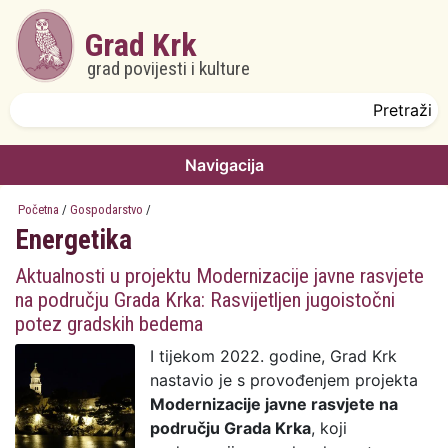
Skoči na glavni sadržaj
Grad Krk
grad povijesti i kulture
Obrazac pretrage
Pretraži
Navigacija
Početna
/
Gospodarstvo
/
Energetika
Aktualnosti u projektu Modernizacije javne rasvjete
na području Grada Krka: Rasvijetljen jugoistočni
potez gradskih bedema
I tijekom 2022. godine, Grad Krk
nastavio je s provođenjem projekta
Modernizacije javne rasvjete na
području Grada Krka
, koji