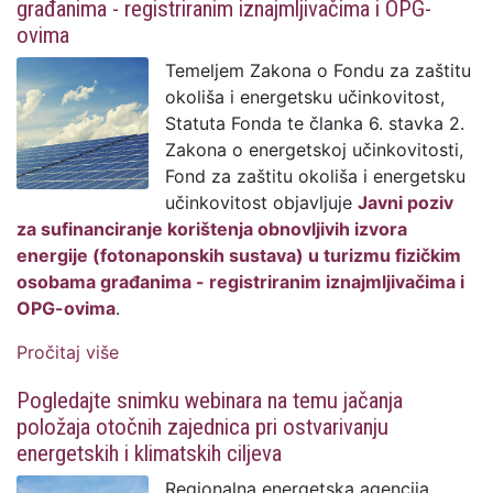
građanima - registriranim iznajmljivačima i OPG-
ovima
Temeljem Zakona o Fondu za zaštitu
okoliša i energetsku učinkovitost,
Statuta Fonda te članka 6. stavka 2.
Zakona o energetskoj učinkovitosti,
Fond za zaštitu okoliša i energetsku
učinkovitost objavljuje
Javni poziv
za sufinanciranje korištenja obnovljivih izvora
energije (fotonaponskih sustava) u turizmu fizičkim
osobama građanima - registriranim iznajmljivačima i
OPG-ovima
.
Pročitaj više
o Javni poziv za sufinanciranje korištenja
obnovljivih izvora energije u turizmu
Pogledajte snimku webinara na temu jačanja
fizičkim osobama građanima -
položaja otočnih zajednica pri ostvarivanju
registriranim iznajmljivačima i OPG-ovima
energetskih i klimatskih ciljeva
Regionalna energetska agencija