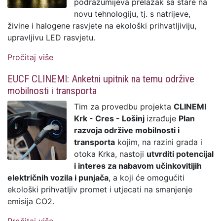
podrazumijeva prelazak sa stare na
novu tehnologiju, tj. s natrijeve,
živine i halogene rasvjete na ekološki prihvatljiviju,
upravljivu LED rasvjetu.
Pročitaj više
o Aktualnosti u projektu Modernizacije
javne rasvjete na području Grada Krka:
EUCF CLINEMI: Anketni upitnik na temu održive
Rasvijetljen jugoistočni potez gradskih
mobilnosti i transporta
bedema
Tim za provedbu projekta
CLINEMI
Krk - Cres - Lošinj
izrađuje
Plan
razvoja održive mobilnosti i
transporta
kojim, na razini grada i
otoka Krka, nastoji
utvrditi potencijal
i interes za nabavom učinkovitijih
električnih vozila i punjača
, a koji će omogućiti
ekološki prihvatljiv promet i utjecati na smanjenje
emisija CO2.