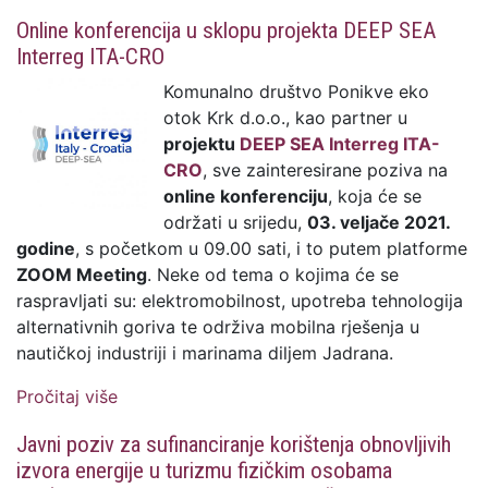
energetskoj obnovi administrativne zgrade
Online konferencija u sklopu projekta DEEP SEA
u gradskom vlasništvu vrijedan 932.903,13
Interreg ITA-CRO
kuna
Komunalno društvo Ponikve eko
otok Krk d.o.o., kao partner u
projektu
DEEP SEA Interreg ITA-
CRO
, sve zainteresirane poziva na
online konferenciju
, koja će se
održati u srijedu,
03. veljače 2021.
godine
, s početkom u 09.00 sati, i to putem platforme
ZOOM Meeting
. Neke od tema o kojima će se
raspravljati su: elektromobilnost, upotreba tehnologija
alternativnih goriva te održiva mobilna rješenja u
nautičkoj industriji i marinama diljem Jadrana.
Pročitaj više
o Online konferencija u sklopu projekta
DEEP SEA Interreg ITA-CRO
Javni poziv za sufinanciranje korištenja obnovljivih
izvora energije u turizmu fizičkim osobama