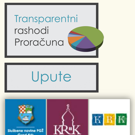
Odluke Grada Krka (Službene novine PGŽ)
Krk 360° VR panorama
Kalendar događanja
Krk uživo
Kultura
Fotogalerije
Obrazovanje
Kalendar događanja
Zdravlje
Turistička zajednica Grada Krka
Komunalne usluge
Turistička zajednica otoka Krka
Civilni sektor (arhiva udruga)
Priča o Krku
Sport i rekreacija
Kulturno nasljeđe otoka Krka
Kulturno-turistička ruta Putovima Frankopana
Dar iz Krka
Interpretacijski centar pomorske baštine