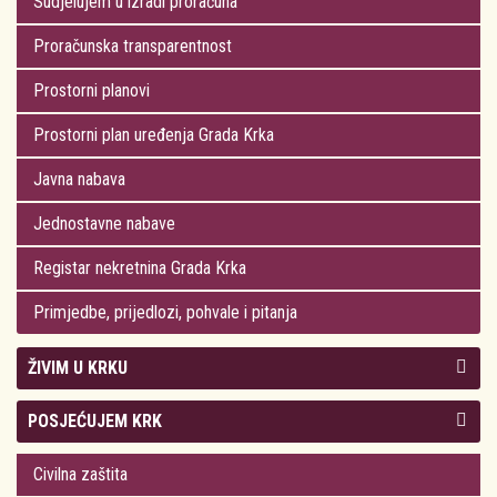
Sudjelujem u izradi proračuna
Proračunska transparentnost
Prostorni planovi
Prostorni plan uređenja Grada Krka
Javna nabava
Jednostavne nabave
Registar nekretnina Grada Krka
Primjedbe, prijedlozi, pohvale i pitanja
ŽIVIM U KRKU
Kolegij gradonačelnika
POSJEĆUJEM KRK
Gradsko vijeće
Plan Grada Krka
Civilna zaštita