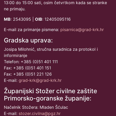
13:00 do 15:00 sati, osim četvrtkom kada se stranke
ne primaju.
MB
: 2543095 |
OIB
: 12405095116
E-mail za primanje pismena:
pisarnica@grad-krk.hr
Gradska uprava:
Josipa Milohnić, stručna suradnica za protokol i
informiranje
Telefon: +385 (0)51 401 111
Fax: +385 (0)51 401 151
Fax: +385 (0)51 221 126
E-mail:
grad-krk@grad-krk.hr
Županijski Stožer civilne zaštite
Primorsko-goranske županije:
Načelnik Stožera: Mladen Šćulac
E-mail:
stozer.civilna@pgz.hr