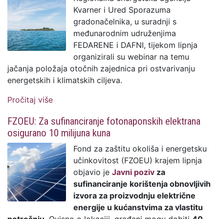
Kvarner i Ured Sporazuma
gradonačelnika, u suradnji s
međunarodnim udruženjima
FEDARENE i DAFNI, tijekom lipnja
organizirali su webinar na temu
jačanja položaja otočnih zajednica pri ostvarivanju
energetskih i klimatskih ciljeva.
Pročitaj više
o Pogledajte snimku webinara na temu
jačanja položaja otočnih zajednica pri
FZOEU: Za sufinanciranje fotonaponskih elektrana
ostvarivanju energetskih i klimatskih
osigurano 10 milijuna kuna
ciljeva
Fond za zaštitu okoliša i energetsku
učinkovitost (FZOEU) krajem lipnja
objavio je
Javni poziv
za
sufinanciranje korištenja obnovljivih
izvora za proizvodnju električne
energije u kućanstvima za vlastitu