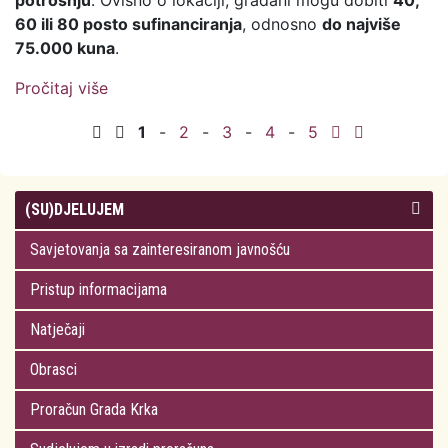
potrošnju
. Ovisno o lokaciji, građani mogu dobiti
40,
60 ili 80 posto sufinanciranja
, odnosno
do najviše
75.000 kuna
.
Pročitaj više
o FZOEU: Za sufinanciranje fotonaponskih
elektrana osigurano 10 milijuna kuna
1
-
2
-
3
-
4
-
5
(SU)DJELUJEM
Savjetovanja sa zainteresiranom javnošću
Pristup informacijama
Natječaji
Obrasci
Proračun Grada Krka