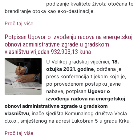
podizanje kvalitete života otočana te
brendiranje otoka kao eko-destinacije.
Pročitaj više
o KrkBike: S radom iznova krenuo sustav
najma e-bicikala
Potpisan Ugovor o izvođenju radova na energetskoj
obnovi administrativne zgrade u gradskom
vlasništvu vrijedan 932.903,13 kuna
U Velikoj gradskoj vijećnici,
18.
ožujka 2021. godine
, održana je
press konferencija tijekom koje je,
po provedenom postupku javne
nabave, potpisan
Ugovor o
izvođenju radova na energetskoj
obnovi administrativne zgrade u gradskom
vlasništvu
, inače sjedišta Komunalnog društva Vecla
d.o.o., smještenog na adresi Lukobran 5 u gradu Krku.
Pročitaj više
o Potpisan Ugovor o izvođenju radova na