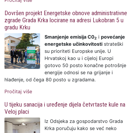
Pročitaj više
o EUCF CLINEMI: Anketni upitnik na temu
održive mobilnosti i transporta
Dovršen projekt Energetske obnove administrativne
zgrade Grada Krka locirane na adresi Lukobran 5 u
gradu Krku
Smanjenje emisija C0
i
povećanje
2
energetske učinkovitosti
strateški
su prioriteti Europske unije. U
Hrvatskoj kao u i cijeloj Europi
gotovo 50 posto konačne potrošnje
energije odnosi se na grijanje i
hlađenje, od čega 80 posto u zgradama.
Pročitaj više
o Dovršen projekt Energetske obnove
administrativne zgrade Grada Krka
U tijeku sanacija i uređenje dijela četvrtaste kule na
locirane na adresi Lukobran 5 u gradu
Veloj placi
Krku
Iz Odsjeka za gospodarstvo Grada
Krka poručuju kako se već neko