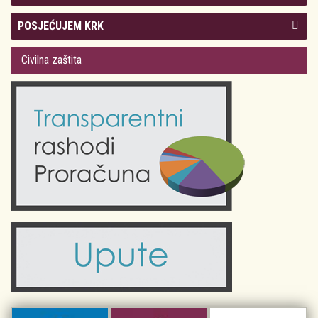
Kolegij gradonačelnika
POSJEĆUJEM KRK
Gradsko vijeće
Plan Grada Krka
Civilna zaštita
Odluke Grada Krka (Službene novine PGŽ)
Krk 360° VR panorama
Kalendar događanja
Krk uživo
Kultura
Fotogalerije
Obrazovanje
Kalendar događanja
Zdravlje
Turistička zajednica Grada Krka
Komunalne usluge
Turistička zajednica otoka Krka
Civilni sektor (arhiva udruga)
Priča o Krku
Sport i rekreacija
Kulturno nasljeđe otoka Krka
Kulturno-turistička ruta Putovima Frankopana