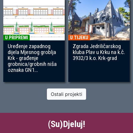
U PRIPREMI
U TIJEKU
Uređenje zapadnog
Zgrada Jedriličarskog
dijela Mjesnog groblja
kluba Plav u Krku na k.č.
Krk - građenje
3932/3 k.o. Krk-grad
grobnica/grobnih niša
oznaka GN1...
Ostali projekti
(Su)Djeluj!