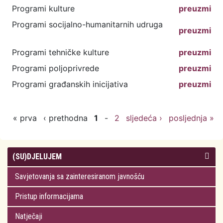
Programi kulture
preuzmi
Programi socijalno-humanitarnih udruga
preuzmi
Programi tehničke kulture
preuzmi
Programi poljoprivrede
preuzmi
Programi građanskih inicijativa
preuzmi
« prva
‹ prethodna
1
-
2
sljedeća ›
posljednja »
(SU)DJELUJEM
Savjetovanja sa zainteresiranom javnošću
Pristup informacijama
Natječaji