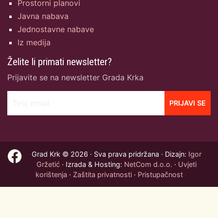
Prostorni planovi
Javna nabava
Jednostavne nabave
Iz medija
Želite li primati newsletter?
Prijavite se na newsletter Grada Krka
Tvoj email
PRIJAVI SE
Grad Krk © 2026 · Sva prava pridržana · Dizajn:
Igor
Gržetić
· Izrada & Hosting:
NetCom d.o.o.
·
Uvjeti
korištenja
·
Zaštita privatnosti
·
Pristupačnost