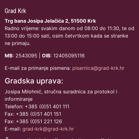
Grad Krk
Trg bana Josipa Jelačića 2, 51500 Krk
Radno vrijeme: svakim danom od 08:00 do 11:30, te od
13:00 do 15:00 sati, osim četvrtkom kada se stranke
ne primaju.
MB
: 2543095 |
OIB
: 12405095116
E-mail za primanje pismena:
pisarnica@grad-krk.hr
Gradska uprava:
Josipa Milohnić, stručna suradnica za protokol i
informiranje
Telefon: +385 (0)51 401 111
Fax: +385 (0)51 401 151
Fax: +385 (0)51 221 126
E-mail:
grad-krk@grad-krk.hr