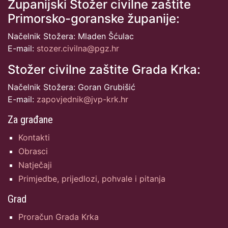
Županijski Stožer civilne zaštite
Primorsko-goranske županije:
Načelnik Stožera: Mladen Šćulac
E-mail:
stozer.civilna@pgz.hr
Stožer civilne zaštite Grada Krka:
Načelnik Stožera: Goran Grubišić
E-mail:
zapovjednik@jvp-krk.hr
Za građane
Kontakti
Obrasci
Natječaji
Primjedbe, prijedlozi, pohvale i pitanja
Grad
Proračun Grada Krka