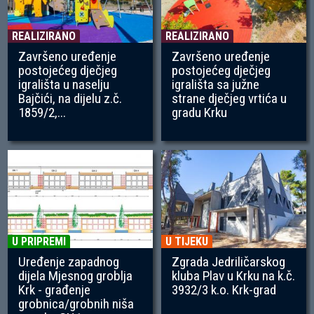
REALIZIRANO
REALIZIRANO
Završeno uređenje
Završeno uređenje
postojećeg dječjeg
postojećeg dječjeg
igrališta u naselju
igrališta sa južne
Bajčići, na dijelu z.č.
strane dječjeg vrtića u
1859/2,...
gradu Krku
U PRIPREMI
U TIJEKU
Uređenje zapadnog
Zgrada Jedriličarskog
dijela Mjesnog groblja
kluba Plav u Krku na k.č.
Krk - građenje
3932/3 k.o. Krk-grad
grobnica/grobnih niša