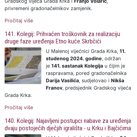
Gradskog vijeća Grada Krka i
Franjo Volarić
,
privremeni gradonačelnikov zamjenik.
Pročitaj više
o 144. Kolegij: Najavljeno raspisivanje
Javnog poziva za financiranje
141. Kolegij: Prihvaćen troškovnik za realizaciju
programskih sadržaja elektroničkih medija
druge faze uređenja Etno kuće Skrbčići
u 2025.; imenovani sportaši - dobitnici
godišnje nagrade za postignute rezultate
U Malenoj vijećnici Grada Krka,
11.
na ovogodišnjim natjecanjima
studenog 2024. godine
, održan
je
141. sastanak Kolegija
u čijim je
raspravama, pored gradonačelnika
Darija Vasilića
, sudjelovao i
Nikša
Franov
, predsjednik Gradskog vijeća
Grada Krka.
Pročitaj više
o 141. Kolegij: Prihvaćen troškovnik za
realizaciju druge faze uređenja Etno kuće
140. Kolegij: Najavljeni postupci nabave za uređenja
Skrbčići
dvaju postojećih dječjih igrališta - u Krku i Bajčićima