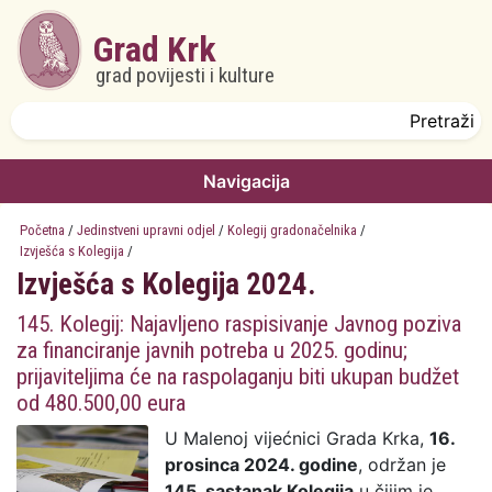
Skoči na glavni sadržaj
Grad Krk
grad povijesti i kulture
Obrazac pretrage
Pretraži
Navigacija
Početna
/
Jedinstveni upravni odjel
/
Kolegij gradonačelnika
/
Izvješća s Kolegija
/
Izvješća s Kolegija 2024.
145. Kolegij: Najavljeno raspisivanje Javnog poziva
za financiranje javnih potreba u 2025. godinu;
prijaviteljima će na raspolaganju biti ukupan budžet
od 480.500,00 eura
U Malenoj vijećnici Grada Krka,
16.
prosinca 2024. godine
, održan je
145. sastanak Kolegija
u čijim je