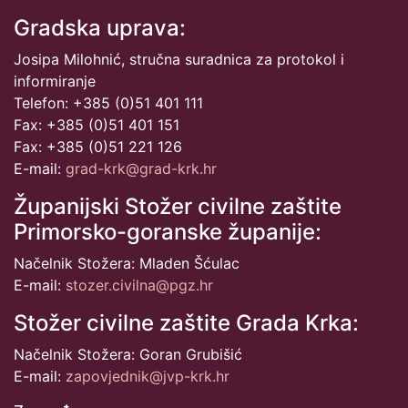
Gradska uprava:
Josipa Milohnić, stručna suradnica za protokol i
informiranje
Telefon: +385 (0)51 401 111
Fax: +385 (0)51 401 151
Fax: +385 (0)51 221 126
E-mail:
grad-krk@grad-krk.hr
Županijski Stožer civilne zaštite
Primorsko-goranske županije:
Načelnik Stožera: Mladen Šćulac
E-mail:
stozer.civilna@pgz.hr
Stožer civilne zaštite Grada Krka:
Načelnik Stožera: Goran Grubišić
E-mail:
zapovjednik@jvp-krk.hr