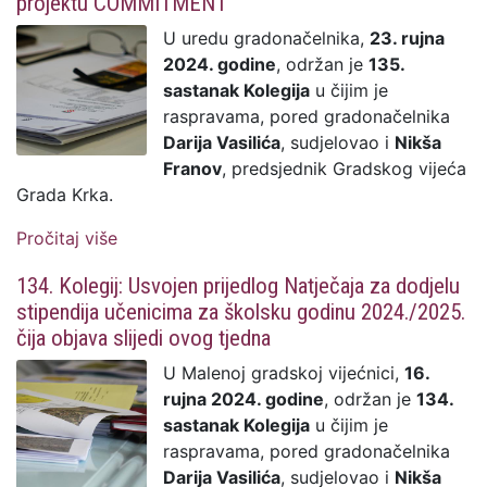
projektu COMMITMENT
gradskih bedema
U uredu gradonačelnika,
23. rujna
2024. godine
, održan je
135.
sastanak Kolegija
u čijim je
raspravama, pored gradonačelnika
Darija Vasilića
, sudjelovao i
Nikša
Franov
, predsjednik Gradskog vijeća
Grada Krka.
Pročitaj više
o 135. Kolegij: Nastavlja se program
sufinanciranja autobusnog prijevoza
134. Kolegij: Usvojen prijedlog Natječaja za dodjelu
krčkim srednjoškolcima i studentima;
stipendija učenicima za školsku godinu 2024./2025.
prihvaćen poziv za sudjelovanje u projektu
čija objava slijedi ovog tjedna
COMMITMENT
U Malenoj gradskoj vijećnici,
16.
rujna 2024. godine
, održan je
134.
sastanak Kolegija
u čijim je
raspravama, pored gradonačelnika
Darija Vasilića
, sudjelovao i
Nikša