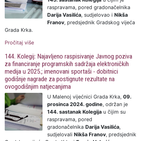
raspravama, pored gradonačelnika
Darija Vasilića
, sudjelovao i
Nikša
Franov
, predsjednik Gradskog vijeća
Grada Krka.
Pročitaj više
o 145. Kolegij: Najavljeno raspisivanje
Javnog poziva za financiranje javnih
144. Kolegij: Najavljeno raspisivanje Javnog poziva
potreba u 2025. godinu; prijaviteljima će
za financiranje programskih sadržaja elektroničkih
na raspolaganju biti ukupan budžet od
medija u 2025.; imenovani sportaši - dobitnici
480.500,00 eura
godišnje nagrade za postignute rezultate na
ovogodišnjim natjecanjima
U Malenoj vijećnici Grada Krka,
09.
prosinca 2024. godine
, održan je
144. sastanak Kolegija
u čijim su
raspravama, pored
gradonačelnika
Darija Vasilića
,
sudjelovali
Nikša Franov
, predsjednik