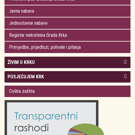
Javna nabava
Jednostavne nabave
Registar nekretnina Grada Krka
Primjedbe, prijedlozi, pohvale i pitanja
ŽIVIM U KRKU
Kolegij gradonačelnika
POSJEĆUJEM KRK
Gradsko vijeće
Plan Grada Krka
Civilna zaštita
Odluke Grada Krka (Službene novine PGŽ)
Krk 360° VR panorama
Kalendar događanja
Krk uživo
Kultura
Fotogalerije
Obrazovanje