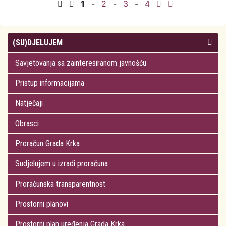
1
-
2
-
3
-
4
skrbi te Odluke o izmjeni Odluke o isplati
jednokratne novčane pomoći za opremu
novorođenog djeteta
(SU)DJELUJEM
Savjetovanja sa zainteresiranom javnošću
Pristup informacijama
Natječaji
Obrasci
Proračun Grada Krka
Sudjelujem u izradi proračuna
Proračunska transparentnost
Prostorni planovi
Prostorni plan uređenja Grada Krka