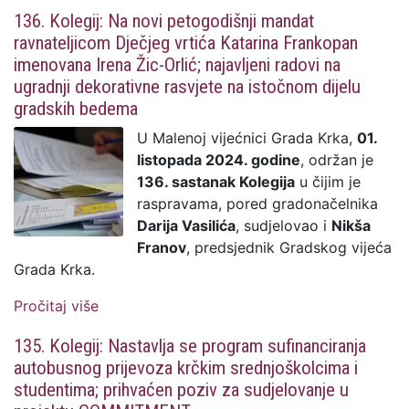
osnovnoškolcima i srednjoškolcima
136. Kolegij: Na novi petogodišnji mandat
utrošeno 67.200,00 eura; studentska
ravnateljicom Dječjeg vrtića Katarina Frankopan
stipendija (sa 120,00) povećana na 170,00
imenovana Irena Žic-Orlić; najavljeni radovi na
eura
ugradnji dekorativne rasvjete na istočnom dijelu
gradskih bedema
U Malenoj vijećnici Grada Krka,
01.
listopada 2024. godine
, održan je
136. sastanak Kolegija
u čijim je
raspravama, pored gradonačelnika
Darija Vasilića
, sudjelovao i
Nikša
Franov
, predsjednik Gradskog vijeća
Grada Krka.
Pročitaj više
o 136. Kolegij: Na novi petogodišnji
mandat ravnateljicom Dječjeg vrtića
135. Kolegij: Nastavlja se program sufinanciranja
Katarina Frankopan imenovana Irena Žic-
autobusnog prijevoza krčkim srednjoškolcima i
Orlić; najavljeni radovi na ugradnji
studentima; prihvaćen poziv za sudjelovanje u
dekorativne rasvjete na istočnom dijelu