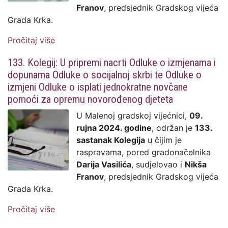
Franov
, predsjednik Gradskog vijeća
Grada Krka.
Pročitaj više
o 134. Kolegij: Usvojen prijedlog Natječaja
za dodjelu stipendija učenicima za školsku
133. Kolegij: U pripremi nacrti Odluke o izmjenama i
godinu 2024./2025. čija objava slijedi
dopunama Odluke o socijalnoj skrbi te Odluke o
ovog tjedna
izmjeni Odluke o isplati jednokratne novčane
pomoći za opremu novorođenog djeteta
U Malenoj gradskoj vijećnici,
09.
rujna 2024. godine
, održan je
133.
sastanak Kolegija
u čijim je
raspravama, pored gradonačelnika
Darija Vasilića
, sudjelovao i
Nikša
Franov
, predsjednik Gradskog vijeća
Grada Krka.
Pročitaj više
o 133. Kolegij: U pripremi nacrti Odluke o
izmjenama i dopunama Odluke o socijalnoj