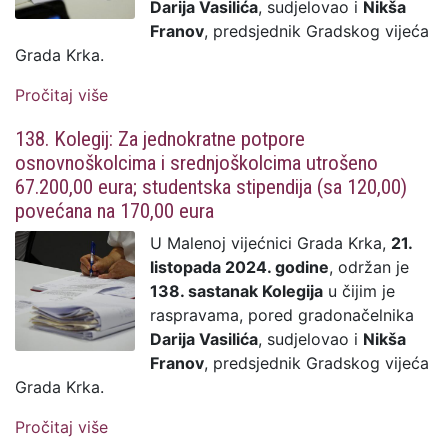
Darija Vasilića
, sudjelovao i
Nikša
Franov
, predsjednik Gradskog vijeća
Grada Krka.
Pročitaj više
o 139. Kolegij: Gradsku stipendiju zaslužilo
47 učenika - 37 temeljem školskog
138. Kolegij: Za jednokratne potpore
uspjeha, a desetero temeljem kriterija
osnovnoškolcima i srednjoškolcima utrošeno
definiranih Odlukom o deficitarnim
67.200,00 eura; studentska stipendija (sa 120,00)
zanimanjima
povećana na 170,00 eura
U Malenoj vijećnici Grada Krka,
21.
listopada 2024. godine
, održan je
138. sastanak Kolegija
u čijim je
raspravama, pored gradonačelnika
Darija Vasilića
, sudjelovao i
Nikša
Franov
, predsjednik Gradskog vijeća
Grada Krka.
Pročitaj više
o 138. Kolegij: Za jednokratne potpore