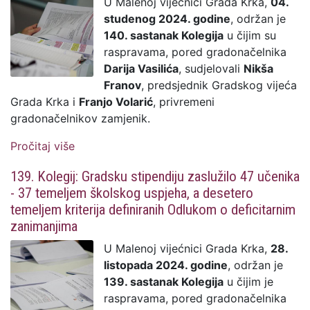
U Malenoj vijećnici Grada Krka,
04.
studenog 2024. godine
, održan je
140. sastanak Kolegija
u čijim su
raspravama, pored gradonačelnika
Darija Vasilića
, sudjelovali
Nikša
Franov
, predsjednik Gradskog vijeća
Grada Krka i
Franjo Volarić
, privremeni
gradonačelnikov zamjenik.
Pročitaj više
o 140. Kolegij: Najavljeni postupci nabave
za uređenja dvaju postojećih dječjih
139. Kolegij: Gradsku stipendiju zaslužilo 47 učenika
igrališta - u Krku i Bajčićima
- 37 temeljem školskog uspjeha, a desetero
temeljem kriterija definiranih Odlukom o deficitarnim
zanimanjima
U Malenoj vijećnici Grada Krka,
28.
listopada 2024. godine
, održan je
139. sastanak Kolegija
u čijim je
raspravama, pored gradonačelnika