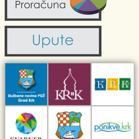
Kalendar događanja
Zdravlje
Turistička zajednica Grada Krka
Komunalne usluge
Turistička zajednica otoka Krka
Civilni sektor (arhiva udruga)
Priča o Krku
Sport i rekreacija
Kulturno nasljeđe otoka Krka
Kulturno-turistička ruta Putovima Frankopana
Dar iz Krka
Interpretacijski centar pomorske baštine