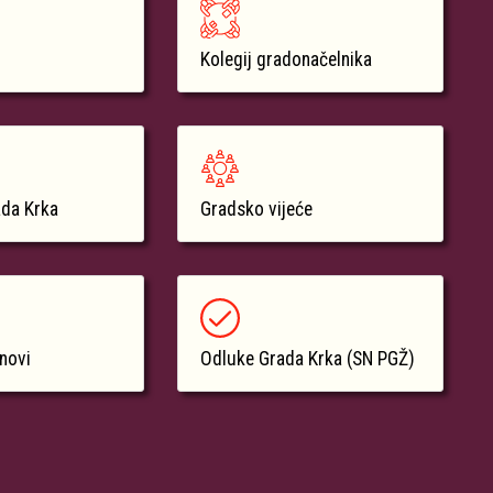
Kolegij gradonačelnika
ada Krka
Gradsko vijeće
anovi
Odluke Grada Krka (SN PGŽ)