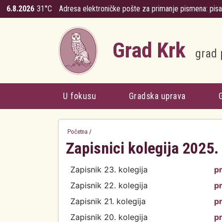
Skoči na glavni sadržaj
6.8.2026
31°C
Adresa elektroničke pošte za primanje pismena:
pis
Grad Krk
grad 
U fokusu
Gradska uprava
Početna
/
Zapisnici kolegija 2025.
Zapisnik 23. kolegija
p
Zapisnik 22. kolegija
p
Zapisnik 21. kolegija
p
Zapisnik 20. kolegija
p