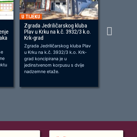
U TIJEKU
U TIJEKU
Zgrada Jedriličarskog kluba
Gradnja ner
enje
Plav u Krku na k.č. 3932/3 k.o.
OU, na predj
naka
Krk-grad
Prometnica će
Zgrada Jedriličarskog kluba Plav
prometnica u 
se
u Krku na k.č. 3932/3 k.o. Krk-
od k.č. 2209/
bne
grad koncipirana je u
odvijanju dv
ektu
jedinstvenom korpusu s dvije
dok su na kra
nadzemne etaže.