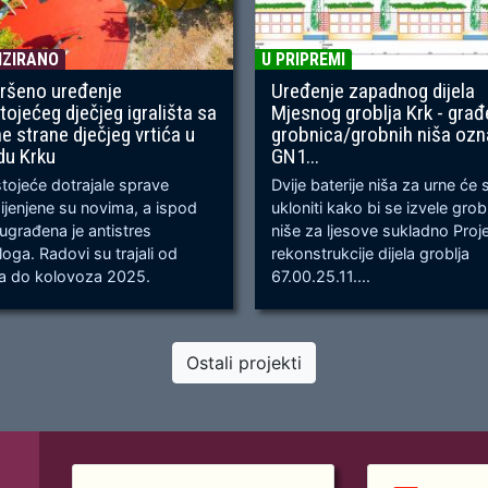
IZIRANO
U PRIPREMI
ršeno uređenje
Uređenje zapadnog dijela
tojećeg dječjeg igrališta sa
Mjesnog groblja Krk - građ
ne strane dječjeg vrtića u
grobnica/grobnih niša oz
du Krku
GN1...
ojeće dotrajale sprave
Dvije baterije niša za urne će 
jenjene su novima, a ispod
ukloniti kako bi se izvele gro
 ugrađena je antistres
niše za ljesove sukladno Proj
oga. Radovi su trajali od
rekonstrukcije dijela groblja
ja do kolovoza 2025.
67.00.25.11....
Ostali projekti