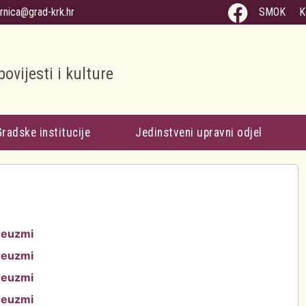
arnica@grad-krk.hr
SMOK
K
povijesti i kulture
Gradske institucije
Jedinstveni upravni odjel
reuzmi
reuzmi
reuzmi
reuzmi