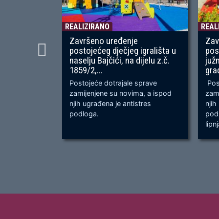
REALIZIRANO
REAL
Završeno uređenje
Zav
postojećeg dječjeg igrališta u
pos
naselju Bajčići, na dijelu z.č.
juž
1859/2,...
gra
Postojeće dotrajale sprave
Post
zamijenjene su novima, a ispod
zami
njih ugrađena je antistres
njih
podloga.
podl
lipn