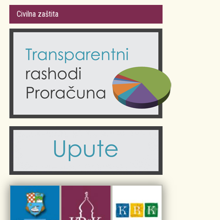
Gradsko vijeće
Plan Grada Krka
Civilna zaštita
Odluke Grada Krka (Službene novine PGŽ)
Krk 360° VR panorama
Kalendar događanja
Krk uživo
Kultura
Fotogalerije
Obrazovanje
Kalendar događanja
Zdravlje
Turistička zajednica Grada Krka
Komunalne usluge
Turistička zajednica otoka Krka
Civilni sektor (arhiva udruga)
Priča o Krku
Sport i rekreacija
Kulturno nasljeđe otoka Krka
Kulturno-turistička ruta Putovima Frankopana
Dar iz Krka