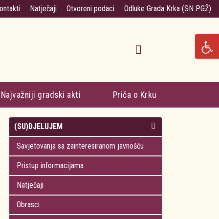
ontakti
Natječaji
Otvoreni podaci
Odluke Grada Krka (SN PGŽ)
Najvažniji gradski akti
Priča o Krku
(SU)DJELUJEM
Savjetovanja sa zainteresiranom javnošću
Pristup informacijama
Natječaji
Obrasci