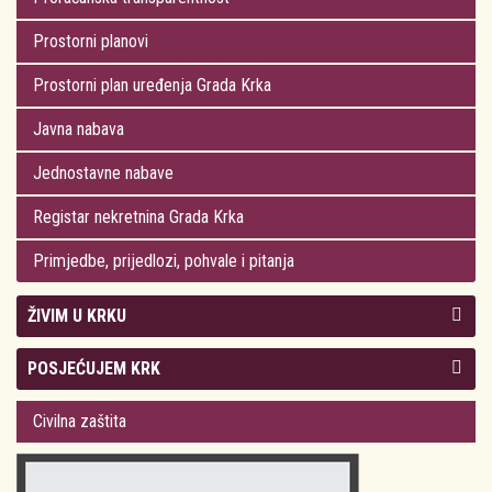
Prostorni planovi
Prostorni plan uređenja Grada Krka
Javna nabava
Jednostavne nabave
Registar nekretnina Grada Krka
Primjedbe, prijedlozi, pohvale i pitanja
ŽIVIM U KRKU
Kolegij gradonačelnika
POSJEĆUJEM KRK
Gradsko vijeće
Plan Grada Krka
Civilna zaštita
Odluke Grada Krka (Službene novine PGŽ)
Krk 360° VR panorama
Kalendar događanja