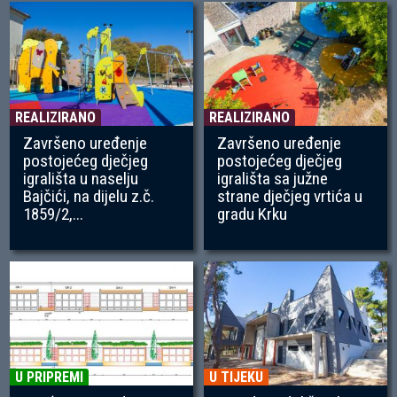
REALIZIRANO
REALIZIRANO
Završeno uređenje
Završeno uređenje
postojećeg dječjeg
postojećeg dječjeg
igrališta u naselju
igrališta sa južne
Bajčići, na dijelu z.č.
strane dječjeg vrtića u
1859/2,...
gradu Krku
U PRIPREMI
U TIJEKU