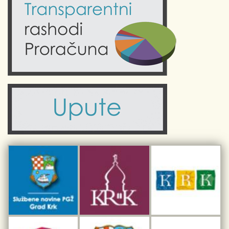
Krk uživo
Kultura
Fotogalerije
Obrazovanje
Kalendar događanja
Zdravlje
Turistička zajednica Grada Krka
Komunalne usluge
Turistička zajednica otoka Krka
Civilni sektor (arhiva udruga)
Priča o Krku
Sport i rekreacija
Kulturno nasljeđe otoka Krka
Kulturno-turistička ruta Putovima Frankopana
Dar iz Krka
Interpretacijski centar pomorske baštine