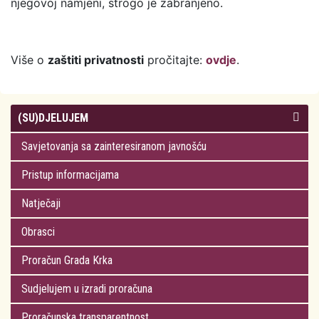
njegovoj namjeni, strogo je zabranjeno.
Više o
zaštiti privatnosti
pročitajte:
ovdje
.
(SU)DJELUJEM
Savjetovanja sa zainteresiranom javnošću
Pristup informacijama
Natječaji
Obrasci
Proračun Grada Krka
Sudjelujem u izradi proračuna
Proračunska transparentnost