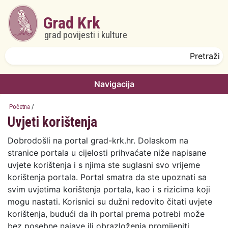
Skoči na glavni sadržaj
Grad Krk
grad povijesti i kulture
Obrazac pretrage
Pretraži
Navigacija
Početna
/
Uvjeti korištenja
Dobrodošli na portal grad-krk.hr. Dolaskom na
stranice portala u cijelosti prihvaćate niže napisane
uvjete korištenja i s njima ste suglasni svo vrijeme
korištenja portala. Portal smatra da ste upoznati sa
svim uvjetima korištenja portala, kao i s rizicima koji
mogu nastati. Korisnici su dužni redovito čitati uvjete
korištenja, budući da ih portal prema potrebi može
bez posebne najave ili obrazloženja promijeniti.