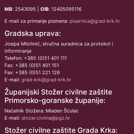
MB
: 2543095 |
OIB
: 12405095116
E-mail za primanje pismena:
pisarnica@grad-krk.hr
Gradska uprava:
Josipa Milohnić, stručna suradnica za protokol i
informiranje
Telefon: +385 (0)51 401 111
Fax: +385 (0)51 401 151
Fax: +385 (0)51 221 126
E-mail:
grad-krk@grad-krk.hr
Županijski Stožer civilne zaštite
Primorsko-goranske županije:
Načelnik Stožera: Mladen Šćulac
E-mail:
stozer.civilna@pgz.hr
Stožer civilne zaštite Grada Krka: