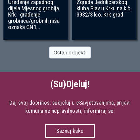
Uređenje zapadnog
Zgrada Jedriličarskog
dijela Mjesnog groblja
kluba Plav u Krku na k.č.
Krk - građenje
3932/3 k.o. Krk-grad
grobnica/grobnih niša
oznaka GN1...
Ostali projekti
(Su)Djeluj!
Daj svoj doprinos: sudjeluj u eSavjetovanjima, prijavi
komunalne nepravilnosti, informiraj se!
Saznaj kako