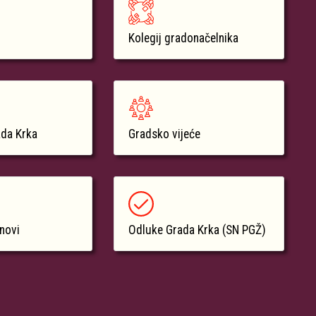
Kolegij gradonačelnika
ada Krka
Gradsko vijeće
anovi
Odluke Grada Krka (SN PGŽ)