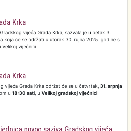
rada Krka
 Gradskog vijeća Grada Krka, sazvala je u petak 3.
a koja će se održati u utorak 30. rujna 2025. godine s
Velikoj vijećnici.
ca Gradskog vijeća Grada Krka
rada Krka
g vijeća Grada Krka održat će se u četvrtak
, 31. srpnja
kom u
18:30 sati
, u
Velikoj gradskoj vijećnici
ca Gradskog vijeća Grada Krka
sjednica novog saziva Gradskog vijeća