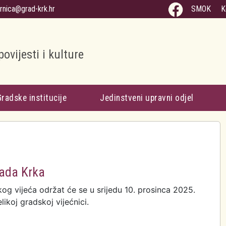
arnica@grad-krk.hr
SMOK
K
povijesti i kulture
Gradske institucije
Jedinstveni upravni odjel
rada Krka
og vijeća održat će se u srijedu 10. prosinca 2025.
likoj gradskoj vijećnici.
ca Gradskog vijeća Grada Krka