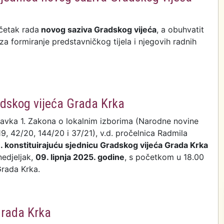
četak rada
novog saziva Gradskog vijeća
, a obuhvatit
za formiranje predstavničkog tijela i njegovih radnih
ljak konstituirajuća sjednica novog saziva Gradskog
a Krka
adskog vijeća Grada Krka
tavka 1. Zakona o lokalnim izborima (Narodne novine
19, 42/20, 144/20 i 37/21), v.d. pročelnica Radmila
1. konstituirajuću sjednicu Gradskog vijeća Grada Krka
nedjeljak,
09. lipnja 2025. godine
, s početkom u 18.00
 Grada Krka.
 Gradskog vijeća Grada Krka
Grada Krka