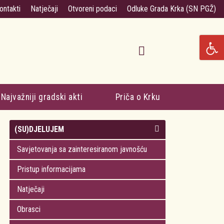
ontakti
Natječaji
Otvoreni podaci
Odluke Grada Krka (SN PGŽ)
Najvažniji gradski akti
Priča o Krku
(SU)DJELUJEM
Savjetovanja sa zainteresiranom javnošću
Pristup informacijama
Natječaji
Obrasci