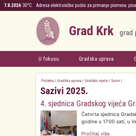
Skoči na glavni sadržaj
7.8.2026
30°C
Adresa elektroničke pošte za primanje pismena:
pis
Grad Krk
grad 
U fokusu
Gradska uprava
Početna
/
Gradska uprava
/
Gradsko vijeće
/
Sazivi
/
Sazivi 2025.
4. sjednica Gradskog vijeća G
Četvrta sjednica Gradsk
godine u 17:00 sati, u Ve
Pročitaj više
o 4. sjedni