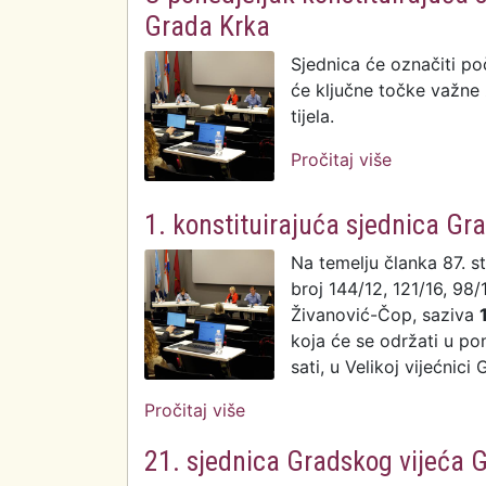
Grada Krka
Sjednica će označiti po
će ključne točke važne 
tijela.
Pročitaj više
o U ponedje
vijeća Grad
1. konstituirajuća sjednica Gr
Na temelju članka 87. s
broj 144/12, 121/16, 98/
Živanović-Čop, saziva
koja će se održati u po
sati, u Velikoj vijećnici
Pročitaj više
o 1. konstituirajuća sjednica
21. sjednica Gradskog vijeća 