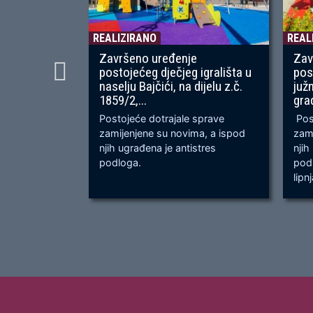
REALIZIRANO
REAL
Završeno uređenje
Zav
postojećeg dječjeg igrališta u
pos
naselju Bajčići, na dijelu z.č.
juž
1859/2,...
gra
Postojeće dotrajale sprave
Post
zamijenjene su novima, a ispod
zami
njih ugrađena je antistres
njih
podloga.
podl
lipn