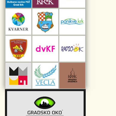
Interpretacijski centar pomorske baštine