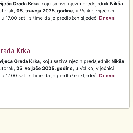
vijeća Grada Krka
, koju saziva njezin predsjednik
Nikša
 utorak,
08. travnja 2025. godine
, u Velikoj vijećnici
 17.00 sati, s time da je predložen sljedeći
Dnevni
ica Gradskog vijeća Grada Krka
Grada Krka
vijeća Grada Krka
, koju saziva njezin predsjednik
Nikša
 utorak,
25. veljače 2025. godine
, u Velikoj vijećnici
 17.00 sati, s time da je predložen sljedeći
Dnevni
ica Gradskog vijeća Grada Krka