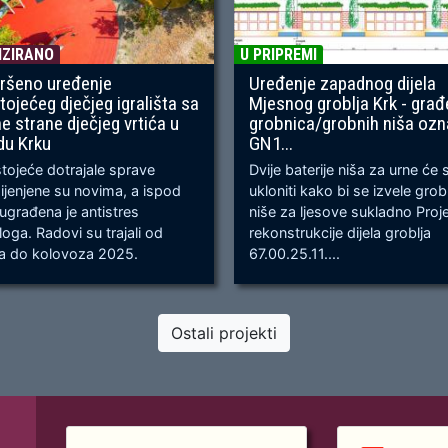
IZIRANO
U PRIPREMI
ršeno uređenje
Uređenje zapadnog dijela
tojećeg dječjeg igrališta sa
Mjesnog groblja Krk - građ
ne strane dječjeg vrtića u
grobnica/grobnih niša oz
du Krku
GN1...
ojeće dotrajale sprave
Dvije baterije niša za urne će 
jenjene su novima, a ispod
ukloniti kako bi se izvele gro
 ugrađena je antistres
niše za ljesove sukladno Proj
oga. Radovi su trajali od
rekonstrukcije dijela groblja
ja do kolovoza 2025.
67.00.25.11....
Ostali projekti