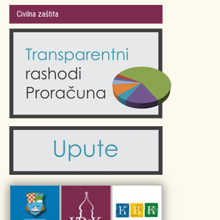
Gradsko vijeće
Plan Grada Krka
Civilna zaštita
Odluke Grada Krka (Službene novine PGŽ)
Krk 360° VR panorama
Kalendar događanja
Krk uživo
Kultura
Fotogalerije
Obrazovanje
Kalendar događanja
Zdravlje
Turistička zajednica Grada Krka
Komunalne usluge
Turistička zajednica otoka Krka
Civilni sektor (arhiva udruga)
Priča o Krku
Sport i rekreacija
Kulturno nasljeđe otoka Krka
Kulturno-turistička ruta Putovima Frankopana
Dar iz Krka