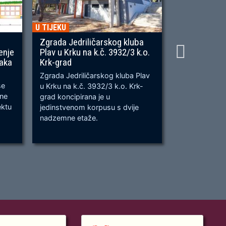
U TIJEKU
U TIJEKU
Zgrada Jedriličarskog kluba
Gradnja ner
enje
Plav u Krku na k.č. 3932/3 k.o.
OU, na predj
naka
Krk-grad
Prometnica će
Zgrada Jedriličarskog kluba Plav
prometnica u 
se
u Krku na k.č. 3932/3 k.o. Krk-
od k.č. 2209/
bne
grad koncipirana je u
odvijanju dv
ektu
jedinstvenom korpusu s dvije
dok su na kra
nadzemne etaže.