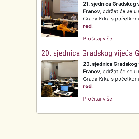
21. sjednica Gradskog 
Franov
, održat će se u
Grada Krka s početkom u
red
.
Pročitaj više
o 21. sjedn
20. sjednica Gradskog vijeća 
20. sjednica Gradskog 
Franov
, održat će se u
Grada Krka s početkom u
red
.
Pročitaj više
o 20. sjedn