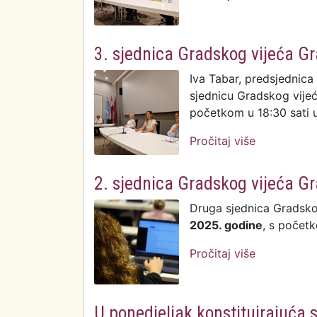
3. sjednica Gradskog vijeća G
Iva Tabar, predsjednica
sjednicu Gradskog vijeć
početkom u 18:30 sati u 
Pročitaj više
o 3. sjedni
2. sjednica Gradskog vijeća G
Druga sjednica Gradsko
2025. godine
, s počet
Pročitaj više
o 2. sjedni
U ponedjeljak konstituirajuća 