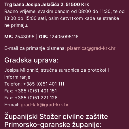
Trg bana Josipa Jelačića 2, 51500 Krk
Radno vrijeme: svakim danom od 08:00 do 11:30, te od
13:00 do 15:00 sati, osim četvrtkom kada se stranke
ne primaju.
MB
: 2543095 |
OIB
: 12405095116
E-mail za primanje pismena:
pisarnica@grad-krk.hr
Gradska uprava:
Josipa Milohnić, stručna suradnica za protokol i
informiranje
Telefon: +385 (0)51 401 111
Fax: +385 (0)51 401 151
Fax: +385 (0)51 221 126
E-mail:
grad-krk@grad-krk.hr
Županijski Stožer civilne zaštite
Primorsko-goranske županije: