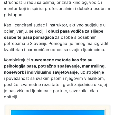
stručnost u radu sa psima, priznati kinolog, vodič i
mentor koji inispirira profesionalnim i duboko osobnim
pristupom.
Kao licencirani sudac i instruktor, aktivno sudjeluje u
ocjenjivanju, selekciji i
obuci pasa vodiča za slijepe
osobe te pasa pomagača
za osobe s posebnim
potrebama u Sloveniji. Pomogao je mnogima izgraditi
kvalitetan i harmoničan odnos sa svojim ljubimcima.
Kombinirajući
suvremene metode kao što su
psihologija pasa, potražno spašavanje, mantrailing,
nosework i individualno savjetovanje,
uz strpljenje
i povezanost sa svakim psom i njegovim vlasnikom,
postiže izvanredne rezultate i gradi zajednicu u kojoj
je pas više od ljubimca – partner, saveznik i član
obitelji.