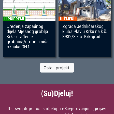
U PRIPREMI
U TIJEKU
Uređenje zapadnog
Zgrada Jedriličarskog
dijela Mjesnog groblja
kluba Plav u Krku na k.č.
Krk - građenje
3932/3 k.o. Krk-grad
grobnica/grobnih niša
oznaka GN1...
Ostali projekti
(Su)Djeluj!
Daj svoj doprinos: sudjeluj u eSavjetovanjima, prijavi