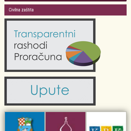
Gradsko vijeće
Plan Grada Krka
Civilna zaštita
Odluke Grada Krka (Službene novine PGŽ)
Krk 360° VR panorama
Kalendar događanja
Krk uživo
Kultura
Fotogalerije
Obrazovanje
Kalendar događanja
Zdravlje
Turistička zajednica Grada Krka
Komunalne usluge
Turistička zajednica otoka Krka
Civilni sektor (arhiva udruga)
Priča o Krku
Sport i rekreacija
Kulturno nasljeđe otoka Krka
Kulturno-turistička ruta Putovima Frankopana
Dar iz Krka