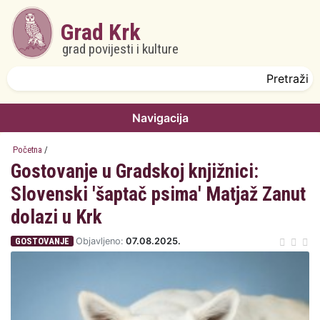
Skoči na glavni sadržaj
Grad Krk
grad povijesti i kulture
Obrazac pretrage
Pretraži
Navigacija
Početna
/
Gostovanje u Gradskoj knjižnici:
Slovenski 'šaptač psima' Matjaž Zanut
dolazi u Krk
GOSTOVANJE
Objavljeno:
07.08.2025.