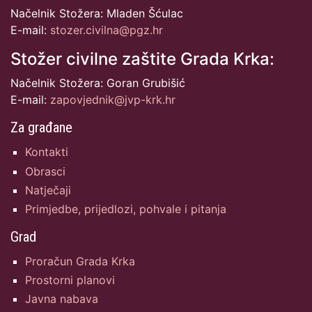
Načelnik Stožera: Mladen Šćulac
E-mail:
stozer.civilna@pgz.hr
Stožer civilne zaštite Grada Krka:
Načelnik Stožera: Goran Grubišić
E-mail:
zapovjednik@jvp-krk.hr
Za građane
Kontakti
Obrasci
Natječaji
Primjedbe, prijedlozi, pohvale i pitanja
Grad
Proračun Grada Krka
Prostorni planovi
Javna nabava