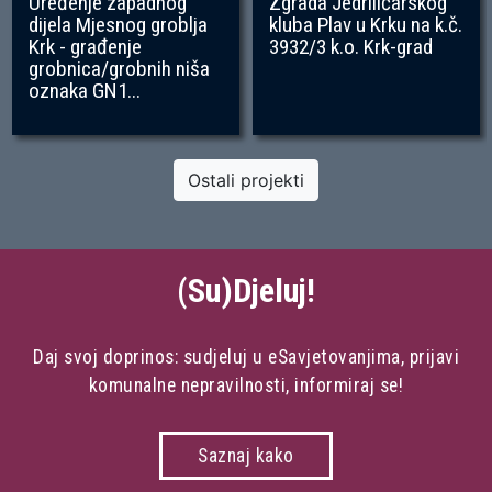
Uređenje zapadnog
Zgrada Jedriličarskog
dijela Mjesnog groblja
kluba Plav u Krku na k.č.
Krk - građenje
3932/3 k.o. Krk-grad
grobnica/grobnih niša
oznaka GN1...
Ostali projekti
(Su)Djeluj!
Daj svoj doprinos: sudjeluj u eSavjetovanjima, prijavi
komunalne nepravilnosti, informiraj se!
Saznaj kako