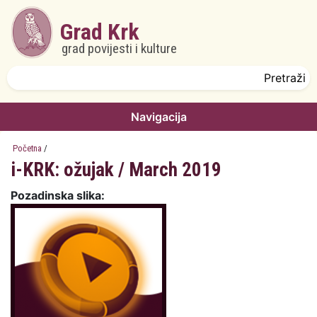
Skoči na glavni sadržaj
Grad Krk
grad povijesti i kulture
Obrazac pretrage
Pretraži
Navigacija
Početna
/
i-KRK: ožujak / March 2019
Pozadinska slika: