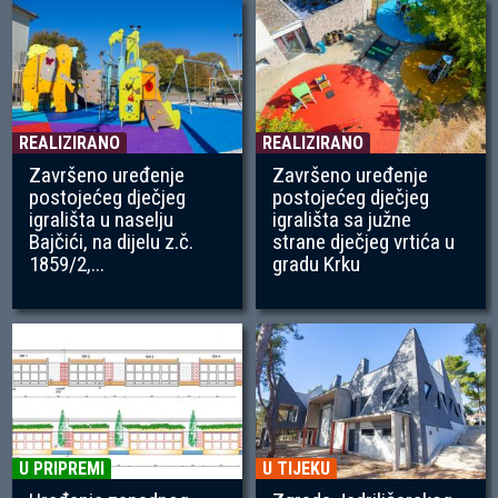
REALIZIRANO
REALIZIRANO
Završeno uređenje
Završeno uređenje
postojećeg dječjeg
postojećeg dječjeg
igrališta u naselju
igrališta sa južne
Bajčići, na dijelu z.č.
strane dječjeg vrtića u
1859/2,...
gradu Krku
U PRIPREMI
U TIJEKU