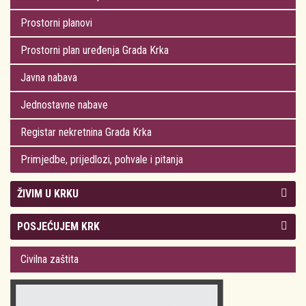
Prostorni planovi
Prostorni plan uređenja Grada Krka
Javna nabava
Jednostavne nabave
Registar nekretnina Grada Krka
Primjedbe, prijedlozi, pohvale i pitanja
ŽIVIM U KRKU
Kolegij gradonačelnika
POSJEĆUJEM KRK
Gradsko vijeće
Plan Grada Krka
Civilna zaštita
Odluke Grada Krka (Službene novine PGŽ)
Krk 360° VR panorama
Kalendar događanja