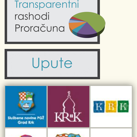
Krk uživo
Kultura
Fotogalerije
Obrazovanje
Kalendar događanja
Zdravlje
Turistička zajednica Grada Krka
Komunalne usluge
Turistička zajednica otoka Krka
Civilni sektor (arhiva udruga)
Priča o Krku
Sport i rekreacija
Kulturno nasljeđe otoka Krka
Kulturno-turistička ruta Putovima Frankopana
Dar iz Krka
Interpretacijski centar pomorske baštine