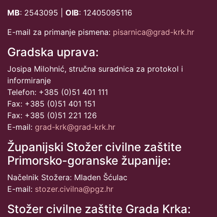
MB
: 2543095 |
OIB
: 12405095116
E-mail za primanje pismena:
pisarnica@grad-krk.hr
Gradska uprava:
Josipa Milohnić, stručna suradnica za protokol i
informiranje
Telefon: +385 (0)51 401 111
Fax: +385 (0)51 401 151
Fax: +385 (0)51 221 126
E-mail:
grad-krk@grad-krk.hr
Županijski Stožer civilne zaštite
Primorsko-goranske županije:
Načelnik Stožera: Mladen Šćulac
E-mail:
stozer.civilna@pgz.hr
Stožer civilne zaštite Grada Krka: