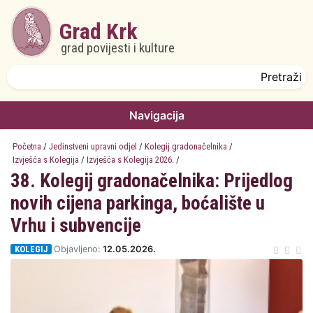
Skoči na glavni sadržaj
Grad Krk
grad povijesti i kulture
Obrazac pretrage
Pretraži
Navigacija
Početna
/
Jedinstveni upravni odjel
/
Kolegij gradonačelnika
/
Izvješća s Kolegija
/
Izvješća s Kolegija 2026.
/
38. Kolegij gradonačelnika: Prijedlog
novih cijena parkinga, boćalište u
Vrhu i subvencije
KOLEGIJ
Objavljeno:
12.05.2026.