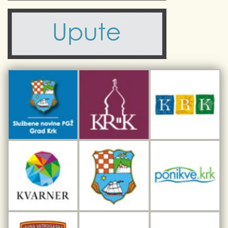
Komunalne usluge
Turistička zajednica otoka Krka
Civilni sektor (arhiva udruga)
Priča o Krku
Sport i rekreacija
Kulturno nasljeđe otoka Krka
Kulturno-turistička ruta Putovima Frankopana
Dar iz Krka
Interpretacijski centar pomorske baštine