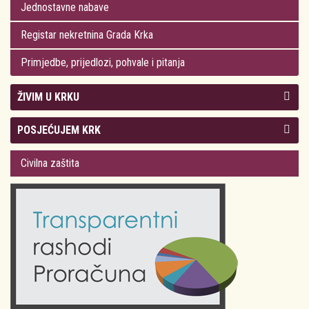
Jednostavne nabave
Registar nekretnina Grada Krka
Primjedbe, prijedlozi, pohvale i pitanja
ŽIVIM U KRKU
Kolegij gradonačelnika
POSJEĆUJEM KRK
Gradsko vijeće
Plan Grada Krka
Civilna zaštita
Odluke Grada Krka (Službene novine PGŽ)
Krk 360° VR panorama
Kalendar događanja
Krk uživo
Kultura
Fotogalerije
Obrazovanje
Kalendar događanja
Zdravlje
Turistička zajednica Grada Krka