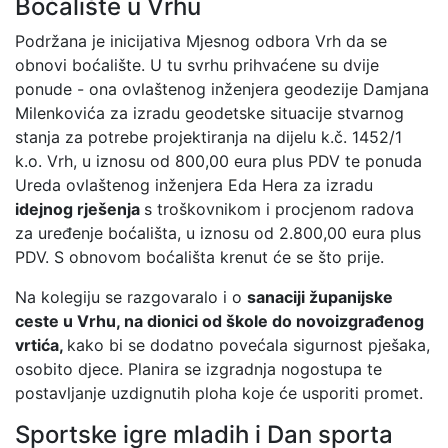
Boćalište u Vrhu
Podržana je inicijativa Mjesnog odbora Vrh da se
obnovi boćalište. U tu svrhu prihvaćene su dvije
ponude - ona ovlaštenog inženjera geodezije Damjana
Milenkovića za izradu geodetske situacije stvarnog
stanja za potrebe projektiranja na dijelu k.č. 1452/1
k.o. Vrh, u iznosu od 800,00 eura plus PDV te ponuda
Ureda ovlaštenog inženjera Eda Hera za izradu
idejnog rješenja
s troškovnikom i procjenom radova
za uređenje boćališta, u iznosu od 2.800,00 eura plus
PDV. S obnovom boćališta krenut će se što prije.
Na kolegiju se razgovaralo i o
sanaciji županijske
ceste u Vrhu, na dionici od škole do novoizgrađenog
vrtića,
kako bi se dodatno povećala sigurnost pješaka,
osobito djece. Planira se izgradnja nogostupa te
postavljanje uzdignutih ploha koje će usporiti promet.
Sportske igre mladih i Dan sporta