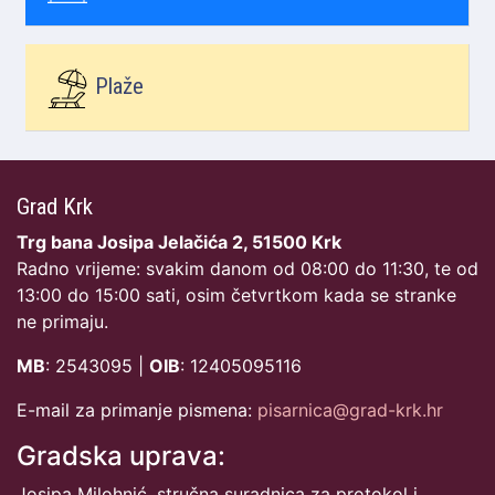
Plaže
Grad Krk
Trg bana Josipa Jelačića 2, 51500 Krk
Radno vrijeme: svakim danom od 08:00 do 11:30, te od
13:00 do 15:00 sati, osim četvrtkom kada se stranke
ne primaju.
MB
: 2543095 |
OIB
: 12405095116
E-mail za primanje pismena:
pisarnica@grad-krk.hr
Gradska uprava:
Josipa Milohnić, stručna suradnica za protokol i