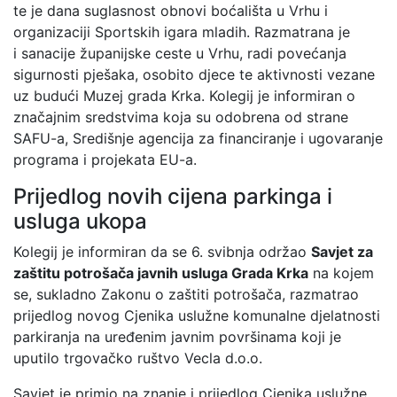
te je dana suglasnost obnovi boćališta u Vrhu i
organizaciji Sportskih igara mladih. Razmatrana je
i sanacije županijske ceste u Vrhu, radi povećanja
sigurnosti pješaka, osobito djece te aktivnosti vezane
uz budući Muzej grada Krka. Kolegij je informiran o
značajnim sredstvima koja su odobrena od strane
SAFU-a, Središnje agencija za financiranje i ugovaranje
programa i projekata EU-a.
Prijedlog novih cijena parkinga i
usluga ukopa
Kolegij je informiran da se 6. svibnja održao
Savjet za
zaštitu potrošača javnih usluga Grada Krka
na kojem
se, sukladno Zakonu o zaštiti potrošača, razmatrao
prijedlog novog Cjenika uslužne komunalne djelatnosti
parkiranja na uređenim javnim površinama koji je
uputilo trgovačko ruštvo Vecla d.o.o.
Savjet je primio na znanje i prijedlog Cjenika uslužne