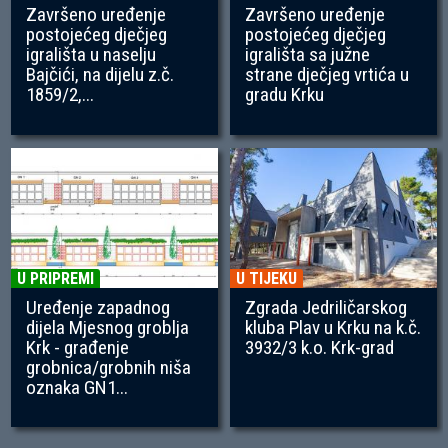
Završeno uređenje
Završeno uređenje
postojećeg dječjeg
postojećeg dječjeg
igrališta u naselju
igrališta sa južne
Bajčići, na dijelu z.č.
strane dječjeg vrtića u
1859/2,...
gradu Krku
U PRIPREMI
U TIJEKU
Uređenje zapadnog
Zgrada Jedriličarskog
dijela Mjesnog groblja
kluba Plav u Krku na k.č.
Krk - građenje
3932/3 k.o. Krk-grad
grobnica/grobnih niša
oznaka GN1...