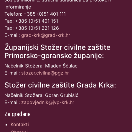
informiranje
Telefon: +385 (0)51 401 111
Fax: +385 (0)51 401 151
Fax: +385 (0)51 221 126
E-mail:
grad-krk@grad-krk.hr
Županijski Stožer civilne zaštite
Primorsko-goranske županije:
Načelnik Stožera: Mladen Šćulac
E-mail:
stozer.civilna@pgz.hr
Stožer civilne zaštite Grada Krka:
Načelnik Stožera: Goran Grubišić
E-mail:
zapovjednik@jvp-krk.hr
Za građane
Kontakti