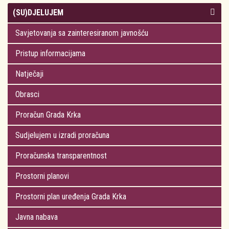
izborima s Obveznim
(SU)DJELUJEM
uputama o redoslijedu
Savjetovanja sa zainteresiranom javnošću
izbornih radnji i tijeku
rokova
Pristup informacijama
Natječaji
Obrasci
Proračun Grada Krka
Sudjelujem u izradi proračuna
Proračunska transparentnost
Prostorni planovi
Prostorni plan uređenja Grada Krka
Javna nabava