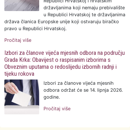
Republici Hrvatskoj i hrvatskim
državljanima koji nemaju prebivalište
u Republici Hrvatskoj te državljanima
država članica Europske unije koji ostvaruju biračko
pravo u Republici Hrvatskoj.
Pročitaj više
o Izbori za članove vijeća mjesnih odbora
na području Grada Krka: Objava biračima
Izbori za članove vijeća mjesnih odbora na području
koji imaju prebivalište na području Grada
Grada Krka: Obavijest o raspisanim izborima s
Krka
Obveznim uputama o redoslijedu izbornih radnji i
tijeku rokova
Izbori za članove vijeća mjesnih
odbora održat će se 14. lipnja 2026.
godine.
Pročitaj više
o Izbori za članove
vijeća mjesnih odbora na
području Grada Krka:
Obavijest o raspisanim