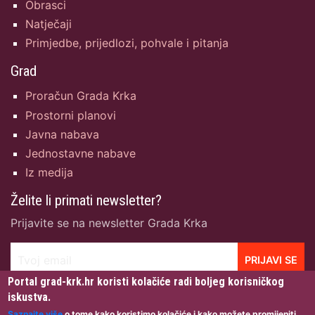
Obrasci
Natječaji
Primjedbe, prijedlozi, pohvale i pitanja
Grad
Proračun Grada Krka
Prostorni planovi
Javna nabava
Jednostavne nabave
Iz medija
Želite li primati newsletter?
Prijavite se na newsletter Grada Krka
Tvoj email
PRIJAVI SE
Portal grad-krk.hr koristi kolačiće radi boljeg korisničkog
iskustva.
Saznajte više
o tome kako koristimo kolačiće i kako možete promijeniti