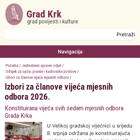
Skoči na glavni sadržaj
Grad Krk
grad povijesti i kulture
Obrazac pretrage
Pretraži
Navigacija
Početna
/
Jedinstveni upravni odjel
/
Odsjek za opće, pravne i kadrovske poslove
/
Izbori za članove vijeća mjesnih odbora
/
Izbori za članove vijeća mjesnih
odbora 2026.
Konstituirana vijeća svih sedam mjesnih odbora
Grada Krka
U Velikoj gradskoj vijećnici u srijedu
8. srpnja održana je konstituirajuća