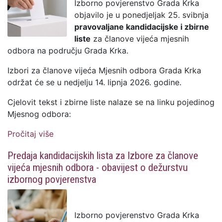
Izborno povjerenstvo Grada Krka
objavilo je u ponedjeljak 25. svibnja
pravovaljane kandidacijske i zbirne
liste
za članove vijeća mjesnih
odbora na području Grada Krka.
Izbori za članove vijeća Mjesnih odbora Grada Krka
održat će se u nedjelju 14. lipnja 2026. godine.
Cjelovit tekst i zbirne liste nalaze se na linku pojedinog
Mjesnog odbora:
Pročitaj više
o Objavljene pravovaljane kandidacijske i
zbirne liste za izbore za članove vijeća
Predaja kandidacijskih lista za Izbore za članove
mjesnih odbora Grada Krka
vijeća mjesnih odbora - obavijest o dežurstvu
izbornog povjerenstva
Izborno povjerenstvo Grada Krka