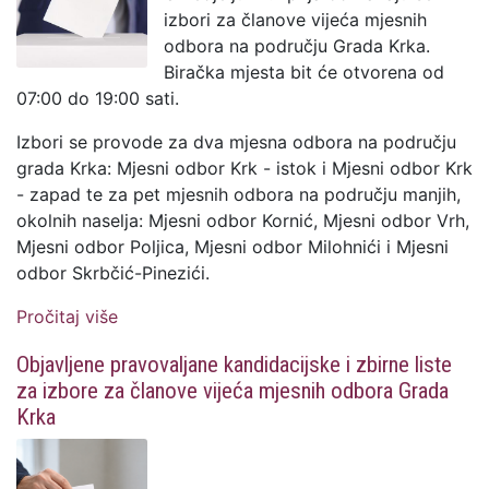
izbori za članove vijeća mjesnih
odbora na području Grada Krka.
Biračka mjesta bit će otvorena od
07:00 do 19:00 sati.
Izbori se provode za dva mjesna odbora na području
grada Krka: Mjesni odbor Krk - istok i Mjesni odbor Krk
- zapad te za pet mjesnih odbora na području manjih,
okolnih naselja: Mjesni odbor Kornić, Mjesni odbor Vrh,
Mjesni odbor Poljica, Mjesni odbor Milohnići i Mjesni
odbor Skrbčić-Pinezići.
Pročitaj više
o U nedjelju 14. lipnja izbori za članove
vijeća mjesnih odbora
Objavljene pravovaljane kandidacijske i zbirne liste
za izbore za članove vijeća mjesnih odbora Grada
Krka