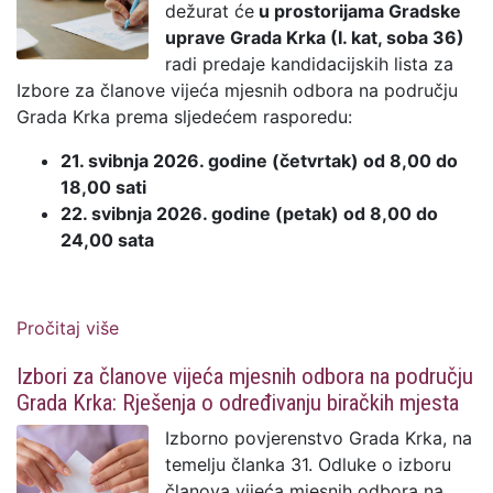
dežurat će
u prostorijama Gradske
uprave Grada Krka (I. kat, soba 36)
radi predaje kandidacijskih lista za
Izbore za članove vijeća mjesnih odbora na području
Grada Krka prema sljedećem rasporedu:
21. svibnja 2026. godine (četvrtak) od 8,00 do
18,00 sati
22. svibnja 2026. godine (petak) od 8,00 do
24,00 sata
Pročitaj više
o Predaja kandidacijskih lista za Izbore za
članove vijeća mjesnih odbora - obavijest
Izbori za članove vijeća mjesnih odbora na području
o dežurstvu izbornog povjerenstva
Grada Krka: Rješenja o određivanju biračkih mjesta
Izborno povjerenstvo Grada Krka, na
temelju članka 31. Odluke o izboru
članova vijeća mjesnih odbora na