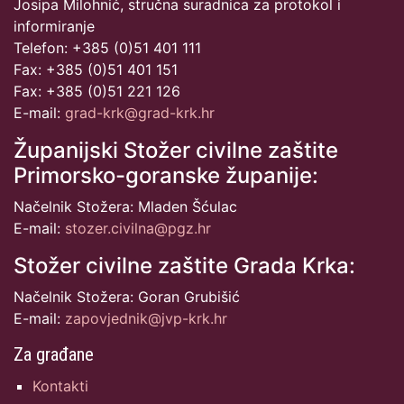
Josipa Milohnić, stručna suradnica za protokol i
informiranje
Telefon: +385 (0)51 401 111
Fax: +385 (0)51 401 151
Fax: +385 (0)51 221 126
E-mail:
grad-krk@grad-krk.hr
Županijski Stožer civilne zaštite
Primorsko-goranske županije:
Načelnik Stožera: Mladen Šćulac
E-mail:
stozer.civilna@pgz.hr
Stožer civilne zaštite Grada Krka:
Načelnik Stožera: Goran Grubišić
E-mail:
zapovjednik@jvp-krk.hr
Za građane
Kontakti