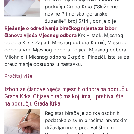
području Grada Krka ("Službene
novine Primorsko-goranske
županije", broj 6/14), donijelo je
Rješenje o određivanju biračkog mjesta za izbor
članova vijeća Mjesnog odbora
Krk - Istok, Mjesnog
odbora Krk - Zapad, Mjesnog odbora Kornić, Mjesnog
odbora Vrh, Mjesnog odbora Poljica, Mjesnog odbora
Milohnići i Mjesnog odbora Skrpčići-Pinezići. Ista su za
preuzimanje dostupna u nastavku.
Pročitaj više
o Izbori za članove vijeća mjesnih odbora
na području Grada Krka: Rješenja o
Izbori za članove vijeća mjesnih odbora na području
određivanju biračkih mjesta
Grada Krka: Objava biračima koji imaju prebivalište
na području Grada Krka
Registar birača je zbirka osobnih
podataka o svim biračima hrvatskim
državljanima s prebivalištem u