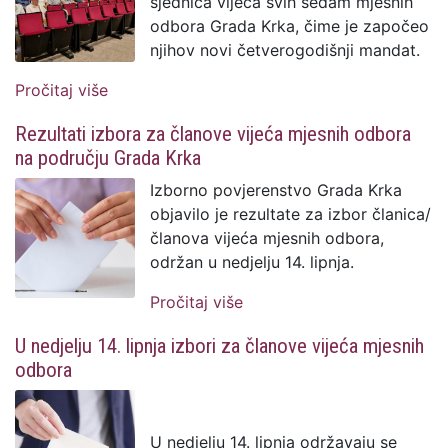
sjednica vijeća svih sedam mjesnih
odbora Grada Krka, čime je započeo
njihov novi četverogodišnji mandat.
Pročitaj više
o Konstituirana vijeća svih sedam mjesnih
odbora Grada Krka
Rezultati izbora za članove vijeća mjesnih odbora
na području Grada Krka
Izborno povjerenstvo Grada Krka
objavilo je rezultate za izbor članica/
članova vijeća mjesnih odbora,
održan u nedjelju 14. lipnja.
Pročitaj više
o Rezultati izbora za
članove vijeća mjesnih
U nedjelju 14. lipnja izbori za članove vijeća mjesnih
odbora na području
odbora
Grada Krka
U nedjelju 14. lipnja održavaju se