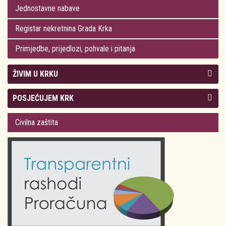
Jednostavne nabave
Registar nekretnina Grada Krka
Primjedbe, prijedlozi, pohvale i pitanja
ŽIVIM U KRKU
Kolegij gradonačelnika
POSJEĆUJEM KRK
Gradsko vijeće
Plan Grada Krka
Civilna zaštita
Odluke Grada Krka (Službene novine PGŽ)
Krk 360° VR panorama
Kalendar događanja
Krk uživo
Kultura
Fotogalerije
Obrazovanje
Kalendar događanja
Zdravlje
Turistička zajednica Grada Krka