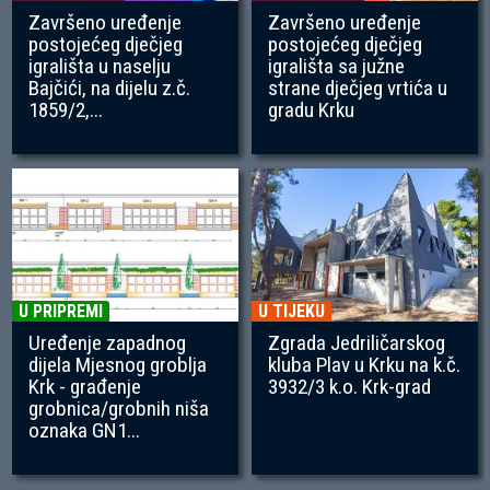
Završeno uređenje
Završeno uređenje
postojećeg dječjeg
postojećeg dječjeg
igrališta u naselju
igrališta sa južne
Bajčići, na dijelu z.č.
strane dječjeg vrtića u
1859/2,...
gradu Krku
U PRIPREMI
U TIJEKU
Uređenje zapadnog
Zgrada Jedriličarskog
dijela Mjesnog groblja
kluba Plav u Krku na k.č.
Krk - građenje
3932/3 k.o. Krk-grad
grobnica/grobnih niša
oznaka GN1...