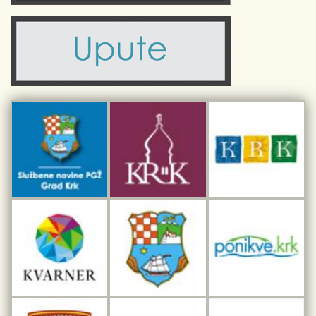
Komunalne usluge
Turistička zajednica otoka Krka
Civilni sektor (arhiva udruga)
Priča o Krku
Sport i rekreacija
Kulturno nasljeđe otoka Krka
Kulturno-turistička ruta Putovima Frankopana
Dar iz Krka
Interpretacijski centar pomorske baštine