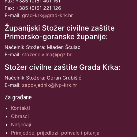
Fax: +385 (0)51 401 151
Fax: +385 (0)51 221 126
E-mail:
grad-krk@grad-krk.hr
Županijski Stožer civilne zaštite
Primorsko-goranske županije:
Načelnik Stožera: Mladen Šćulac
E-mail:
stozer.civilna@pgz.hr
Stožer civilne zaštite Grada Krka:
Načelnik Stožera: Goran Grubišić
E-mail:
zapovjednik@jvp-krk.hr
Za građane
Kontakti
Obrasci
Natječaji
Primjedbe, prijedlozi, pohvale i pitanja