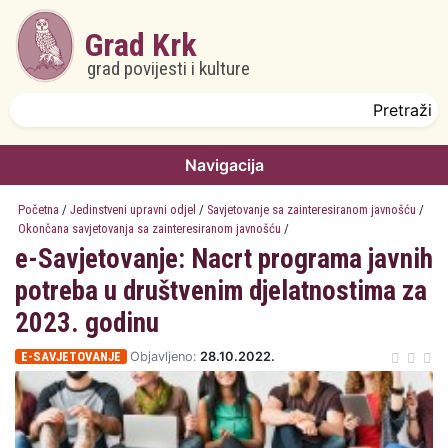
Skoči na glavni sadržaj
Grad Krk
grad povijesti i kulture
Obrazac pretrage
Pretraži
Navigacija
Početna
/
Jedinstveni upravni odjel
/
Savjetovanje sa zainteresiranom javnošću
/
Okončana savjetovanja sa zainteresiranom javnošću
/
e-Savjetovanje: Nacrt programa javnih
potreba u društvenim djelatnostima za
2023. godinu
E-SAVJETOVANJE
Objavljeno:
28.10.2022.