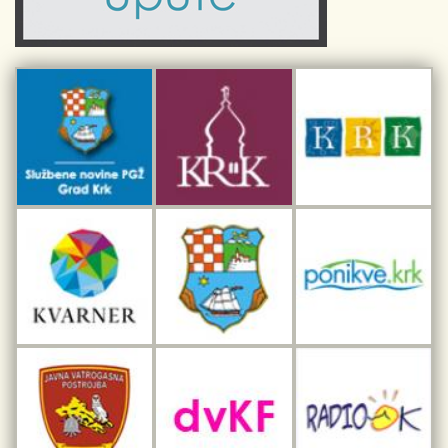
Sport i rekreacija
Kulturno nasljeđe otoka Krka
Kulturno-turistička ruta Putovima Frankopana
Dar iz Krka
Interpretacijski centar pomorske baštine