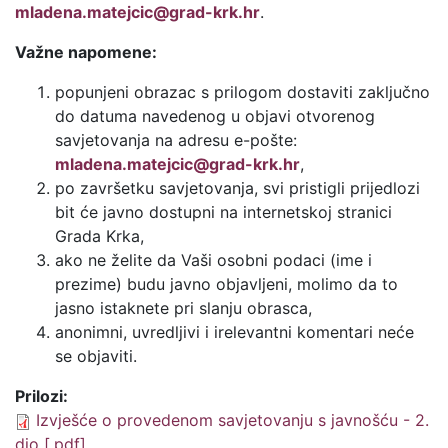
mladena.matejcic@grad-krk.hr
.
Važne napomene:
popunjeni obrazac s prilogom dostaviti zaključno
do datuma navedenog u objavi otvorenog
savjetovanja na adresu e-pošte:
mladena.matejcic@grad-krk.hr
,
po završetku savjetovanja, svi pristigli prijedlozi
bit će javno dostupni na internetskoj stranici
Grada Krka,
ako ne želite da Vaši osobni podaci (ime i
prezime) budu javno objavljeni, molimo da to
jasno istaknete pri slanju obrasca,
anonimni, uvredljivi i irelevantni komentari neće
se objaviti.
Prilozi:
Izvješće o provedenom savjetovanju s javnošću - 2.
dio [.pdf]