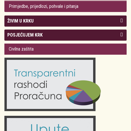
Primjedbe, prijedlozi, pohvale i pitanja
ŽIVIM U KRKU
Kolegij gradonačelnika
POSJEĆUJEM KRK
Gradsko vijeće
Plan Grada Krka
Civilna zaštita
Odluke Grada Krka (Službene novine PGŽ)
Krk 360° VR panorama
Kalendar događanja
Krk uživo
Kultura
Fotogalerije
Obrazovanje
Kalendar događanja
Zdravlje
Turistička zajednica Grada Krka
Komunalne usluge
Turistička zajednica otoka Krka
Civilni sektor (arhiva udruga)
Priča o Krku