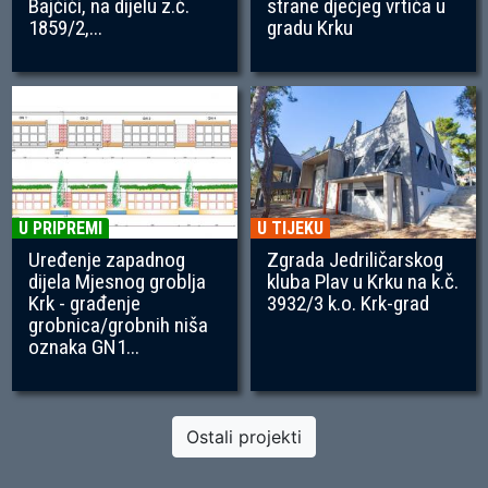
Bajčići, na dijelu z.č.
strane dječjeg vrtića u
1859/2,...
gradu Krku
U PRIPREMI
U TIJEKU
Uređenje zapadnog
Zgrada Jedriličarskog
dijela Mjesnog groblja
kluba Plav u Krku na k.č.
Krk - građenje
3932/3 k.o. Krk-grad
grobnica/grobnih niša
oznaka GN1...
Ostali projekti