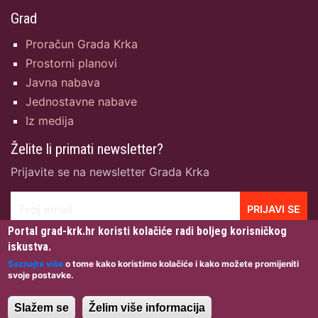
Grad
Proračun Grada Krka
Prostorni planovi
Javna nabava
Jednostavne nabave
Iz medija
Želite li primati newsletter?
Prijavite se na newsletter Grada Krka
Tvoj email
PRIJAVI SE
Portal grad-krk.hr koristi kolačiće radi boljeg korisničkog
iskustva.
Saznajte više
o tome kako koristimo kolačiće i kako možete promijeniti
svoje postavke.
Grad Krk © 2026 · Sva prava pridržana · Dizajn:
Igor
Gržetić
· Izrada & Hosting:
NetCom d.o.o.
·
Uvjeti
Slažem se
Želim više informacija
korištenja
·
Zaštita privatnosti
·
Pristupačnost