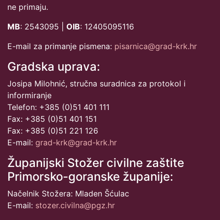
ne primaju.
MB
: 2543095 |
OIB
: 12405095116
E-mail za primanje pismena:
pisarnica@grad-krk.hr
Gradska uprava:
Josipa Milohnić, stručna suradnica za protokol i
informiranje
Telefon: +385 (0)51 401 111
Fax: +385 (0)51 401 151
Fax: +385 (0)51 221 126
E-mail:
grad-krk@grad-krk.hr
Županijski Stožer civilne zaštite
Primorsko-goranske županije:
Načelnik Stožera: Mladen Šćulac
E-mail:
stozer.civilna@pgz.hr