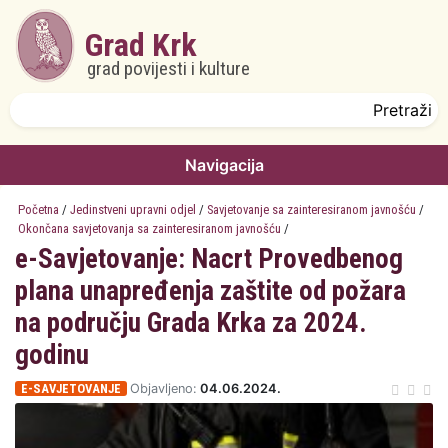
Skoči na glavni sadržaj
Grad Krk
grad povijesti i kulture
Obrazac pretrage
Pretraži
Navigacija
Početna
/
Jedinstveni upravni odjel
/
Savjetovanje sa zainteresiranom javnošću
/
Okončana savjetovanja sa zainteresiranom javnošću
/
e-Savjetovanje: Nacrt Provedbenog
plana unapređenja zaštite od požara
na području Grada Krka za 2024.
godinu
E-SAVJETOVANJE
Objavljeno:
04.06.2024.