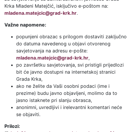
Krka Mladeni Matejčić, isključivo e-poštom na:
mladena.matejcic@grad-krk.hr
.
Važne napomene:
popunjeni obrazac s prilogom dostaviti zaključno
do datuma navedenog u objavi otvorenog
savjetovanja na adresu e-pošte:
mladena.matejcic@grad-krk.hr
,
po završetku savjetovanja, svi pristigli prijedlozi
bit će javno dostupni na internetskoj stranici
Grada Krka,
ako ne želite da Vaši osobni podaci (ime i
prezime) budu javno objavljeni, molimo da to
jasno istaknete pri slanju obrasca,
anonimni, uvredljivi i irelevantni komentari neće
se objaviti.
Prilozi: