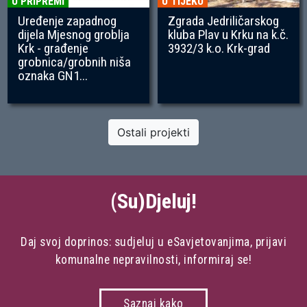
U PRIPREMI
U TIJEKU
Uređenje zapadnog
Zgrada Jedriličarskog
dijela Mjesnog groblja
kluba Plav u Krku na k.č.
Krk - građenje
3932/3 k.o. Krk-grad
grobnica/grobnih niša
oznaka GN1...
Ostali projekti
(Su)Djeluj!
Daj svoj doprinos: sudjeluj u eSavjetovanjima, prijavi
komunalne nepravilnosti, informiraj se!
Saznaj kako