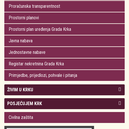
Proračunska transparentnost
Prostorni planovi
Prostorni plan uređenja Grada Krka
Javna nabava
Jednostavne nabave
Registar nekretnina Grada Krka
Primjedbe, prijedlozi, pohvale i pitanja
ŽIVIM U KRKU
Kolegij gradonačelnika
POSJEĆUJEM KRK
Gradsko vijeće
Plan Grada Krka
Civilna zaštita
Odluke Grada Krka (Službene novine PGŽ)
Krk 360° VR panorama