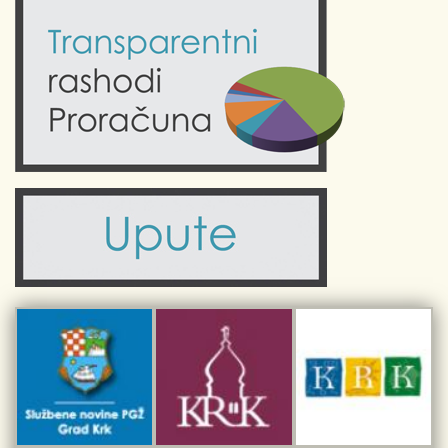
Kalendar događanja
Krk uživo
Kultura
Fotogalerije
Obrazovanje
Kalendar događanja
Zdravlje
Turistička zajednica Grada Krka
Komunalne usluge
Turistička zajednica otoka Krka
Civilni sektor (arhiva udruga)
Priča o Krku
Sport i rekreacija
Kulturno nasljeđe otoka Krka
Kulturno-turistička ruta Putovima Frankopana
Dar iz Krka
Interpretacijski centar pomorske baštine