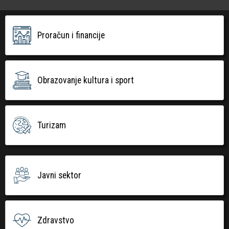
Proračun i financije
Obrazovanje kultura i sport
Turizam
Javni sektor
Zdravstvo