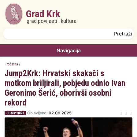
Skoči na glavni sadržaj
Grad Krk
grad povijesti i kulture
Obrazac pretrage
Pretraži
Navigacija
Početna
/
Jump2Krk: Hrvatski skakači s
motkom briljirali, pobjedu odnio Ivan
Geronimo Šerić, oborivši osobni
rekord
JUMP2KRK
Objavljeno:
02.09.2025.