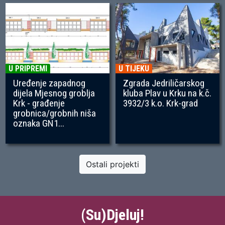
U PRIPREMI
U TIJEKU
Uređenje zapadnog
Zgrada Jedriličarskog
dijela Mjesnog groblja
kluba Plav u Krku na k.č.
Krk - građenje
3932/3 k.o. Krk-grad
grobnica/grobnih niša
oznaka GN1...
Ostali projekti
(Su)Djeluj!