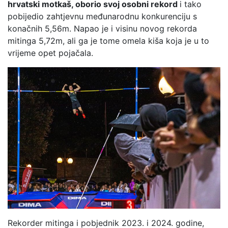
hrvatski motkaš, oborio svoj osobni rekord
i tako
pobijedio zahtjevnu međunarodnu konkurenciju s
konačnih 5,56m. Napao je i visinu novog rekorda
mitinga 5,72m, ali ga je tome omela kiša koja je u to
vrijeme opet pojačala.
Rekorder mitinga i pobjednik 2023. i 2024. godine,