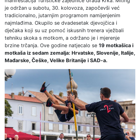
manifestacija Turističke zajednice Grada Krka. Miting
je održan u subotu, 30. kolovoza, započevši već
tradicionalno, jutarnjim programom namijenjenim
najmlađima. Okupilo se dvadesetak djevojčica i
dječaka koji su uz pomoć iskusnih trenera vježbali
tehniku skoka s motkom, a održano je i mjerenje
brzine trčanja. Ove godine natjecalo se
19 motkašica i
motkaša iz sedam zemalja: Hrvatske, Slovenije, Italije,
Mađarske, Češke, Velike Britanije i SAD-a.