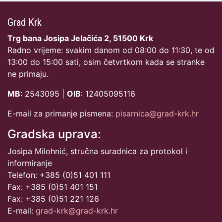
Grad Krk
Trg bana Josipa Jelačića 2, 51500 Krk
Radno vrijeme: svakim danom od 08:00 do 11:30, te od
13:00 do 15:00 sati, osim četvrtkom kada se stranke
ne primaju.
MB
: 2543095 |
OIB
: 12405095116
E-mail za primanje pismena:
pisarnica@grad-krk.hr
Gradska uprava:
Josipa Milohnić, stručna suradnica za protokol i
informiranje
Telefon: +385 (0)51 401 111
Fax: +385 (0)51 401 151
Fax: +385 (0)51 221 126
E-mail:
grad-krk@grad-krk.hr