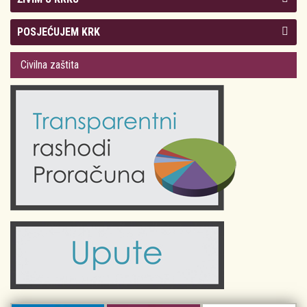
Kolegij gradonačelnika
POSJEĆUJEM KRK
Gradsko vijeće
Plan Grada Krka
Civilna zaštita
Odluke Grada Krka (Službene novine PGŽ)
Krk 360° VR panorama
Kalendar događanja
Krk uživo
Kultura
Fotogalerije
Obrazovanje
Kalendar događanja
Zdravlje
Turistička zajednica Grada Krka
Komunalne usluge
Turistička zajednica otoka Krka
Civilni sektor (arhiva udruga)
Priča o Krku
Sport i rekreacija
Kulturno nasljeđe otoka Krka
Kulturno-turistička ruta Putovima Frankopana