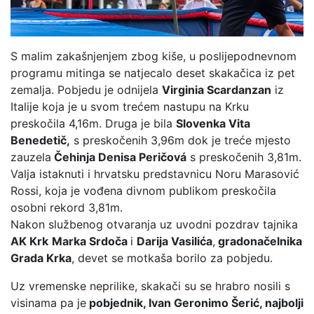
S malim zakašnjenjem zbog kiše, u poslijepodnevnom
programu mitinga se natjecalo deset skakačica iz pet
zemalja. Pobjedu je odnijela
Virginia Scardanzan
iz
Italije koja je u svom trećem nastupu na Krku
preskočila 4,16m. Druga je bila
Slovenka Vita
Benedetič,
s preskočenih 3,96m dok je treće mjesto
zauzela
Čehinja Denisa Peričová
s preskočenih 3,81m.
Valja istaknuti i hrvatsku predstavnicu Noru Marasović
Rossi, koja je vođena divnom publikom preskočila
osobni rekord 3,81m.
Nakon službenog otvaranja uz uvodni pozdrav tajnika
AK Krk
Marka Srdoča
i
Darija Vasilića
,
gradonačelnika
Grada Krka
, devet se motkaša borilo za pobjedu.
Uz vremenske neprilike, skakači su se hrabro nosili s
visinama pa je
pobjednik, Ivan Geronimo Šerić, najbolji