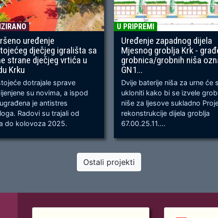
IZIRANO
U PRIPREMI
ršeno uređenje
Uređenje zapadnog dijela
tojećeg dječjeg igrališta sa
Mjesnog groblja Krk - građ
ne strane dječjeg vrtića u
grobnica/grobnih niša oz
du Krku
GN1...
ojeće dotrajale sprave
Dvije baterije niša za urne će 
jenjene su novima, a ispod
ukloniti kako bi se izvele gro
 ugrađena je antistres
niše za ljesove sukladno Proj
oga. Radovi su trajali od
rekonstrukcije dijela groblja
ja do kolovoza 2025.
67.00.25.11....
Ostali projekti