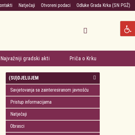
ontakti
Natječaji
Otvoreni podaci
Odluke Grada Krka (SN PGŽ)
Najvažniji gradski akti
Priča o Krku
(SU)DJELUJEM
Savjetovanja sa zainteresiranom javnošću
Pristup informacijama
Natječaji
Obrasci