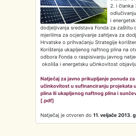
2. i članka
odlučivanju
i energetsk
dodjeljivanja sredstava Fonda za zaštitu ok
mjerilima za ocjenjivanje zahtjeva za dod
Hrvatske o prihvaćanju Strategije korišt
Korištenja ukapljenog naftnog plina na o
odbora Fonda o raspisivanju javnog natje
okoliša i energetsku učinkovitost objavlju
Natječaj za javno prikupljanje ponuda za
učinkovitost u sufinanciranju projekata
plina ili ukapljenog naftnog plina i sunč
[.pdf]
Natječaj je otvoren do
11. veljače 2013. 