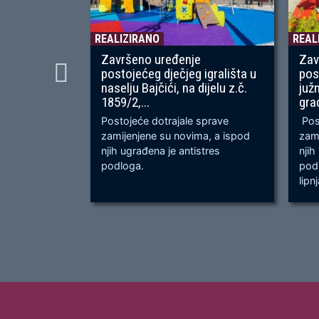
REALIZIRANO
REAL
Završeno uređenje
Zav
postojećeg dječjeg igrališta u
pos
naselju Bajčići, na dijelu z.č.
juž
1859/2,...
gra
Postojeće dotrajale sprave
Post
zamijenjene su novima, a ispod
zami
njih ugrađena je antistres
njih
podloga.
podl
lipn