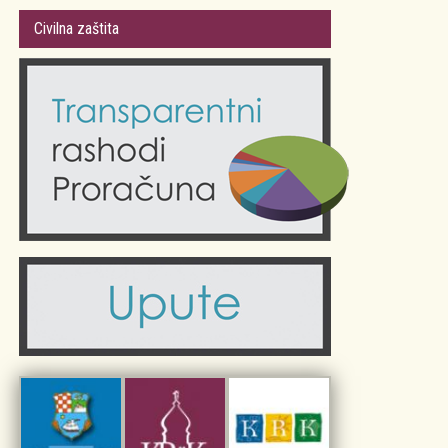
Gradsko vijeće
Plan Grada Krka
Civilna zaštita
Odluke Grada Krka (Službene novine PGŽ)
Krk 360° VR panorama
Kalendar događanja
Krk uživo
Kultura
Fotogalerije
Obrazovanje
Kalendar događanja
Zdravlje
Turistička zajednica Grada Krka
Komunalne usluge
Turistička zajednica otoka Krka
Civilni sektor (arhiva udruga)
Priča o Krku
Sport i rekreacija
Kulturno nasljeđe otoka Krka
Kulturno-turistička ruta Putovima Frankopana
Dar iz Krka