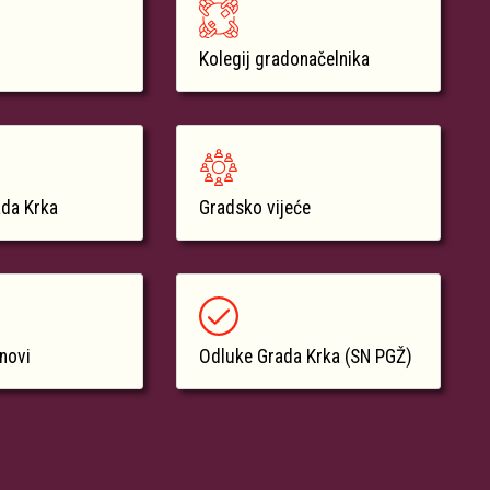
Kolegij gradonačelnika
ada Krka
Gradsko vijeće
anovi
Odluke Grada Krka (SN PGŽ)