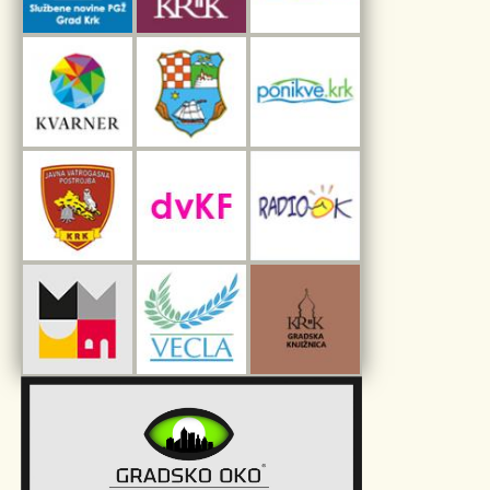
Interpretacijski centar pomorske baštine