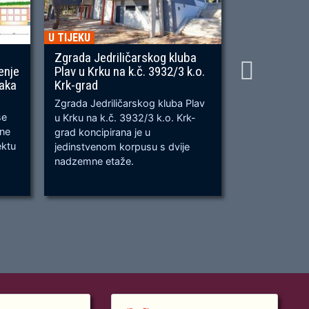
U TIJEKU
U TIJEKU
Zgrada Jedriličarskog kluba
Gradnja ner
enje
Plav u Krku na k.č. 3932/3 k.o.
OU, na predj
naka
Krk-grad
Prometnica će
Zgrada Jedriličarskog kluba Plav
prometnica u 
se
u Krku na k.č. 3932/3 k.o. Krk-
od k.č. 2209/
bne
grad koncipirana je u
odvijanju dv
ektu
jedinstvenom korpusu s dvije
dok su na kra
nadzemne etaže.