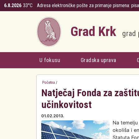
Skoči na glavni sadržaj
6.8.2026
33°C
Adresa elektroničke pošte za primanje pismena:
pis
Grad Krk
grad 
U fokusu
Gradska uprava
Početna
/
Natječaj Fonda za zaštit
učinkovitost
01.02.2013.
Na temelju 
okoliša i e
Statuta Fon