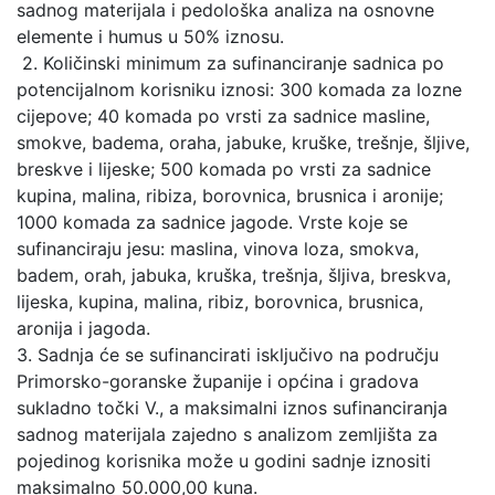
sadnog materijala i pedološka analiza na osnovne
elemente i humus u 50% iznosu.
2. Količinski minimum za sufinanciranje sadnica po
potencijalnom korisniku iznosi: 300 komada za lozne
cijepove; 40 komada po vrsti za sadnice masline,
smokve, badema, oraha, jabuke, kruške, trešnje, šljive,
breskve i lijeske; 500 komada po vrsti za sadnice
kupina, malina, ribiza, borovnica, brusnica i aronije;
1000 komada za sadnice jagode. Vrste koje se
sufinanciraju jesu: maslina, vinova loza, smokva,
badem, orah, jabuka, kruška, trešnja, šljiva, breskva,
lijeska, kupina, malina, ribiz, borovnica, brusnica,
aronija i jagoda.
3. Sadnja će se sufinancirati isključivo na području
Primorsko-goranske županije i općina i gradova
sukladno točki V., a maksimalni iznos sufinanciranja
sadnog materijala zajedno s analizom zemljišta za
pojedinog korisnika može u godini sadnje iznositi
maksimalno 50.000,00 kuna.