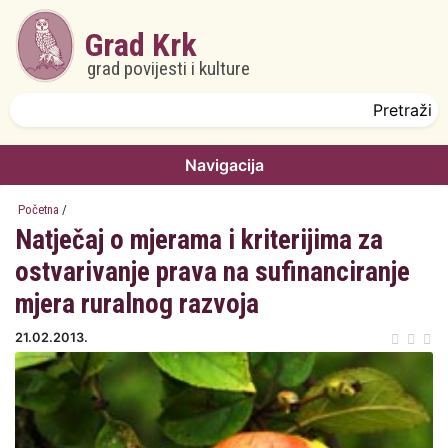
Skoči na glavni sadržaj
Grad Krk
grad povijesti i kulture
Obrazac pretrage
Pretraži
Navigacija
Početna
/
Natječaj o mjerama i kriterijima za
ostvarivanje prava na sufinanciranje
mjera ruralnog razvoja
21.02.2013.