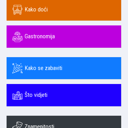
Kako doći
Gastronomija
Kako se zabaviti
Što vidjeti
Znamenitosti