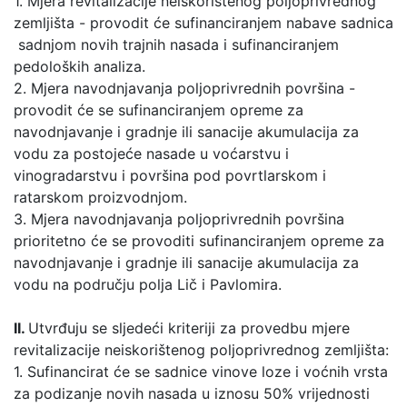
1. Mjera revitalizacije neiskorištenog poljoprivrednog
zemljišta - provodit će sufinanciranjem nabave sadnica
sadnjom novih trajnih nasada i sufinanciranjem
pedoloških analiza.
2. Mjera navodnjavanja poljoprivrednih površina -
provodit će se sufinanciranjem opreme za
navodnjavanje i gradnje ili sanacije akumulacija za
vodu za postojeće nasade u voćarstvu i
vinogradarstvu i površina pod povrtlarskom i
ratarskom proizvodnjom.
3. Mjera navodnjavanja poljoprivrednih površina
prioritetno će se provoditi sufinanciranjem opreme za
navodnjavanje i gradnje ili sanacije akumulacija za
vodu na području polja Lič i Pavlomira.
II.
Utvrđuju se sljedeći kriteriji za provedbu mjere
revitalizacije neiskorištenog poljoprivrednog zemljišta:
1. Sufinancirat će se sadnice vinove loze i voćnih vrsta
za podizanje novih nasada u iznosu 50% vrijednosti