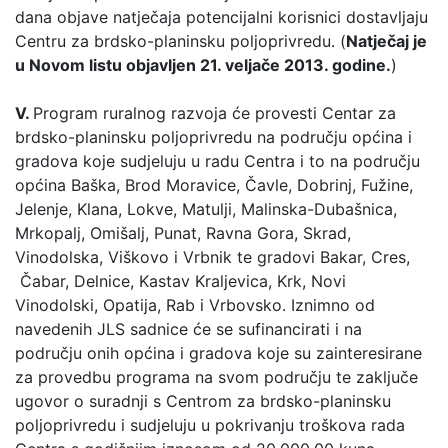
dana objave natječaja potencijalni korisnici dostavljaju
Centru za brdsko-planinsku poljoprivredu. (
Natječaj je
u Novom listu objavljen 21. veljače 2013. godine.
)
V.
Program ruralnog razvoja će provesti Centar za
brdsko-planinsku poljoprivredu na području općina i
gradova koje sudjeluju u radu Centra i to na području
općina Baška, Brod Moravice, Čavle, Dobrinj, Fužine,
Jelenje, Klana, Lokve, Matulji, Malinska-Dubašnica,
Mrkopalj, Omišalj, Punat, Ravna Gora, Skrad,
Vinodolska, Viškovo i Vrbnik te gradovi Bakar, Cres,
Čabar, Delnice, Kastav Kraljevica, Krk, Novi
Vinodolski, Opatija, Rab i Vrbovsko. Iznimno od
navedenih JLS sadnice će se sufinancirati i na
području onih općina i gradova koje su zainteresirane
za provedbu programa na svom području te zaključe
ugovor o suradnji s Centrom za brdsko-planinsku
poljoprivredu i sudjeluju u pokrivanju troškova rada