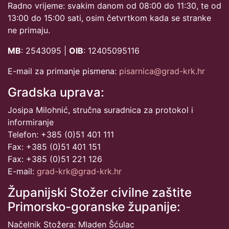
Radno vrijeme: svakim danom od 08:00 do 11:30, te od
13:00 do 15:00 sati, osim četvrtkom kada se stranke
ne primaju.
MB
: 2543095 |
OIB
: 12405095116
E-mail za primanje pismena:
pisarnica@grad-krk.hr
Gradska uprava:
Josipa Milohnić, stručna suradnica za protokol i
informiranje
Telefon: +385 (0)51 401 111
Fax: +385 (0)51 401 151
Fax: +385 (0)51 221 126
E-mail:
grad-krk@grad-krk.hr
Županijski Stožer civilne zaštite
Primorsko-goranske županije:
Načelnik Stožera: Mladen Šćulac