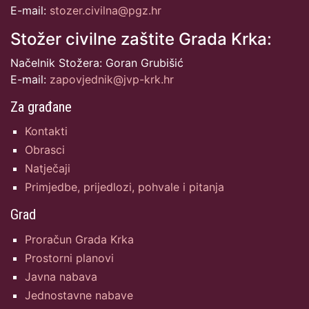
E-mail:
stozer.civilna@pgz.hr
Stožer civilne zaštite Grada Krka:
Načelnik Stožera: Goran Grubišić
E-mail:
zapovjednik@jvp-krk.hr
Za građane
Kontakti
Obrasci
Natječaji
Primjedbe, prijedlozi, pohvale i pitanja
Grad
Proračun Grada Krka
Prostorni planovi
Javna nabava
Jednostavne nabave