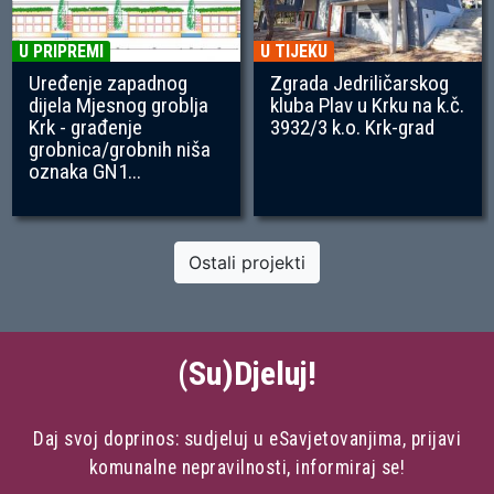
U PRIPREMI
U TIJEKU
Uređenje zapadnog
Zgrada Jedriličarskog
dijela Mjesnog groblja
kluba Plav u Krku na k.č.
Krk - građenje
3932/3 k.o. Krk-grad
grobnica/grobnih niša
oznaka GN1...
Ostali projekti
(Su)Djeluj!
Daj svoj doprinos: sudjeluj u eSavjetovanjima, prijavi
komunalne nepravilnosti, informiraj se!