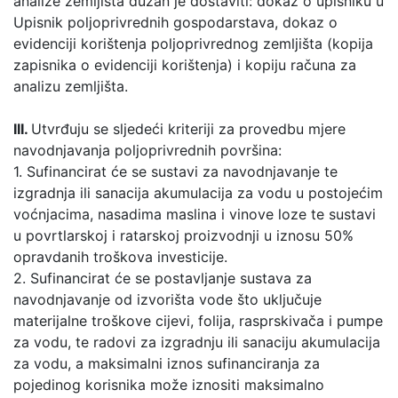
analize zemljišta dužan je dostaviti: dokaz o upisniku u
Upisnik poljoprivrednih gospodarstava, dokaz o
evidenciji korištenja poljoprivrednog zemljišta (kopija
zapisnika o evidenciji korištenja) i kopiju računa za
analizu zemljišta.
III.
Utvrđuju se sljedeći kriteriji za provedbu mjere
navodnjavanja poljoprivrednih površina:
1. Sufinancirat će se sustavi za navodnjavanje te
izgradnja ili sanacija akumulacija za vodu u postojećim
voćnjacima, nasadima maslina i vinove loze te sustavi
u povrtlarskoj i ratarskoj proizvodnji u iznosu 50%
opravdanih troškova investicije.
2. Sufinancirat će se postavljanje sustava za
navodnjavanje od izvorišta vode što uključuje
materijalne troškove cijevi, folija, rasprskivača i pumpe
za vodu, te radovi za izgradnju ili sanaciju akumulacija
za vodu, a maksimalni iznos sufinanciranja za
pojedinog korisnika može iznositi maksimalno