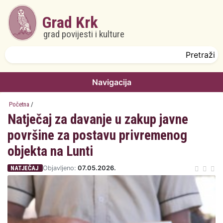
Skoči na glavni sadržaj
Grad Krk
grad povijesti i kulture
Obrazac pretrage
Pretraži
Navigacija
Početna
/
Natječaj za davanje u zakup javne
površine za postavu privremenog
objekta na Lunti
NATJEČAJ
Objavljeno:
07.05.2026.