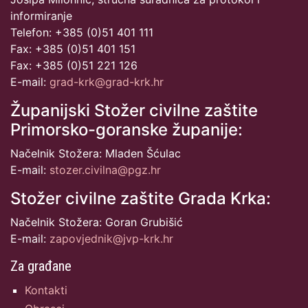
informiranje
Telefon: +385 (0)51 401 111
Fax: +385 (0)51 401 151
Fax: +385 (0)51 221 126
E-mail:
grad-krk@grad-krk.hr
Županijski Stožer civilne zaštite
Primorsko-goranske županije:
Načelnik Stožera: Mladen Šćulac
E-mail:
stozer.civilna@pgz.hr
Stožer civilne zaštite Grada Krka:
Načelnik Stožera: Goran Grubišić
E-mail:
zapovjednik@jvp-krk.hr
Za građane
Kontakti