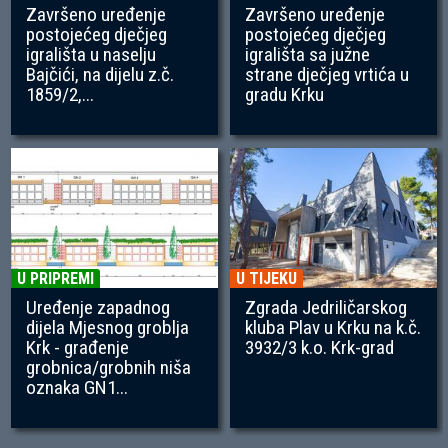
Završeno uređenje
Završeno uređenje
postojećeg dječjeg
postojećeg dječjeg
igrališta u naselju
igrališta sa južne
Bajčići, na dijelu z.č.
strane dječjeg vrtića u
1859/2,...
gradu Krku
U PRIPREMI
U TIJEKU
Uređenje zapadnog
Zgrada Jedriličarskog
dijela Mjesnog groblja
kluba Plav u Krku na k.č.
Krk - građenje
3932/3 k.o. Krk-grad
grobnica/grobnih niša
oznaka GN1...