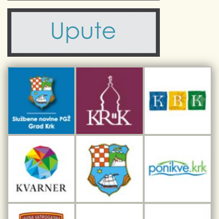
Komunalne usluge
Turistička zajednica otoka Krka
Civilni sektor (arhiva udruga)
Priča o Krku
Sport i rekreacija
Kulturno nasljeđe otoka Krka
Kulturno-turistička ruta Putovima Frankopana
Dar iz Krka
Interpretacijski centar pomorske baštine