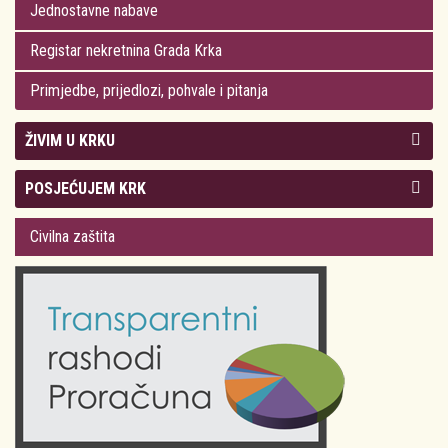
Jednostavne nabave
Registar nekretnina Grada Krka
Primjedbe, prijedlozi, pohvale i pitanja
ŽIVIM U KRKU
Kolegij gradonačelnika
POSJEĆUJEM KRK
Gradsko vijeće
Plan Grada Krka
Civilna zaštita
Odluke Grada Krka (Službene novine PGŽ)
Krk 360° VR panorama
Kalendar događanja
Krk uživo
Kultura
Fotogalerije
Obrazovanje
Kalendar događanja
Zdravlje
Turistička zajednica Grada Krka