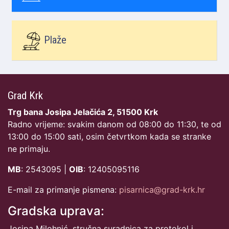
Plaže
Grad Krk
Trg bana Josipa Jelačića 2, 51500 Krk
Radno vrijeme: svakim danom od 08:00 do 11:30, te od
13:00 do 15:00 sati, osim četvrtkom kada se stranke
ne primaju.
MB
: 2543095 |
OIB
: 12405095116
E-mail za primanje pismena:
pisarnica@grad-krk.hr
Gradska uprava:
Josipa Milohnić, stručna suradnica za protokol i