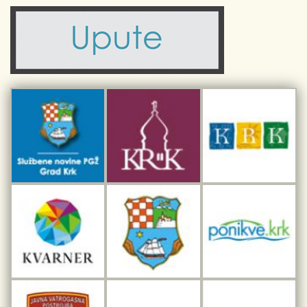
Komunalne usluge
Turistička zajednica otoka Krka
Civilni sektor (arhiva udruga)
Priča o Krku
Sport i rekreacija
Kulturno nasljeđe otoka Krka
Kulturno-turistička ruta Putovima Frankopana
Dar iz Krka
Interpretacijski centar pomorske baštine