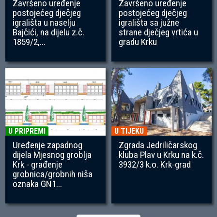
Završeno uređenje
Završeno uređenje
postojećeg dječjeg
postojećeg dječjeg
igrališta u naselju
igrališta sa južne
Bajčići, na dijelu z.č.
strane dječjeg vrtića u
1859/2,...
gradu Krku
U PRIPREMI
U TIJEKU
Uređenje zapadnog
Zgrada Jedriličarskog
dijela Mjesnog groblja
kluba Plav u Krku na k.č.
Krk - građenje
3932/3 k.o. Krk-grad
grobnica/grobnih niša
oznaka GN1...