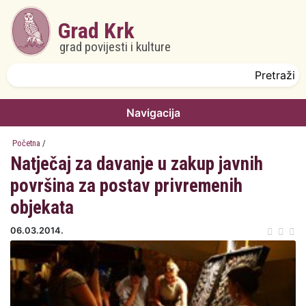
Skoči na glavni sadržaj
Grad Krk
grad povijesti i kulture
Obrazac pretrage
Pretraži
Navigacija
Početna
/
Natječaj za davanje u zakup javnih
površina za postav privremenih
objekata
06.03.2014.