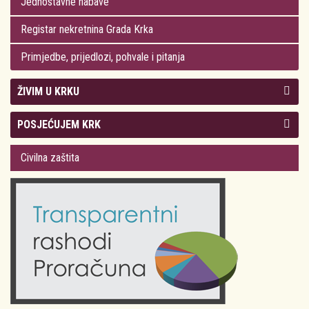
Jednostavne nabave
Registar nekretnina Grada Krka
Primjedbe, prijedlozi, pohvale i pitanja
ŽIVIM U KRKU
Kolegij gradonačelnika
POSJEĆUJEM KRK
Gradsko vijeće
Plan Grada Krka
Civilna zaštita
Odluke Grada Krka (Službene novine PGŽ)
Krk 360° VR panorama
Kalendar događanja
Krk uživo
Kultura
Fotogalerije
Obrazovanje
Kalendar događanja
Zdravlje
Turistička zajednica Grada Krka