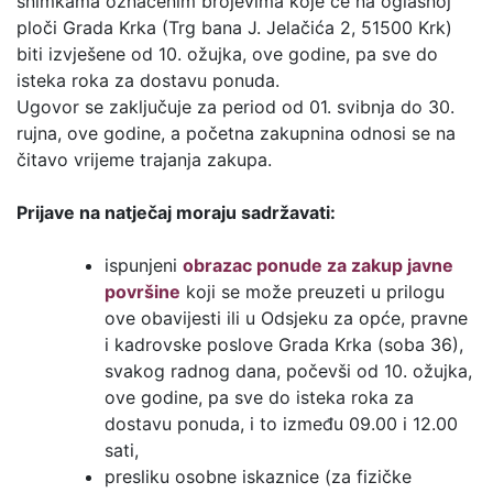
snimkama označenim brojevima koje će na oglasnoj
ploči Grada Krka (Trg bana J. Jelačića 2, 51500 Krk)
biti izvješene od 10. ožujka, ove godine, pa sve do
isteka roka za dostavu ponuda.
Ugovor se zaključuje za period od 01. svibnja do 30.
rujna, ove godine, a početna zakupnina odnosi se na
čitavo vrijeme trajanja zakupa.
Prijave na natječaj moraju sadržavati:
ispunjeni
obrazac ponude za zakup javne
površine
koji se može preuzeti u prilogu
ove obavijesti ili u Odsjeku za opće, pravne
i kadrovske poslove Grada Krka (soba 36),
svakog radnog dana, počevši od 10. ožujka,
ove godine, pa sve do isteka roka za
dostavu ponuda, i to između 09.00 i 12.00
sati,
presliku osobne iskaznice (za fizičke