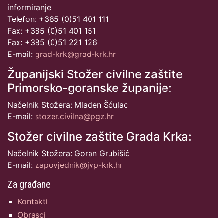
informiranje
Telefon: +385 (0)51 401 111
Fax: +385 (0)51 401 151
Fax: +385 (0)51 221 126
E-mail:
grad-krk@grad-krk.hr
Županijski Stožer civilne zaštite
Primorsko-goranske županije:
Načelnik Stožera: Mladen Šćulac
E-mail:
stozer.civilna@pgz.hr
Stožer civilne zaštite Grada Krka:
Načelnik Stožera: Goran Grubišić
E-mail:
zapovjednik@jvp-krk.hr
Za građane
Kontakti
Obrasci