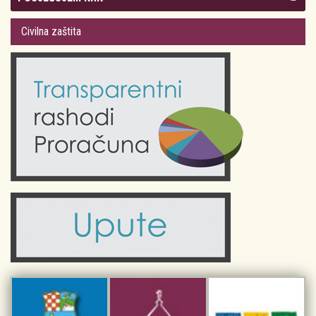
Gradsko vijeće
Plan Grada Krka
Civilna zaštita
Odluke Grada Krka (Službene novine PGŽ)
Krk 360° VR panorama
Kalendar događanja
Krk uživo
Kultura
Fotogalerije
Obrazovanje
Kalendar događanja
Zdravlje
Turistička zajednica Grada Krka
Komunalne usluge
Turistička zajednica otoka Krka
Civilni sektor (arhiva udruga)
Priča o Krku
Sport i rekreacija
Kulturno nasljeđe otoka Krka
Kulturno-turistička ruta Putovima Frankopana
Dar iz Krka