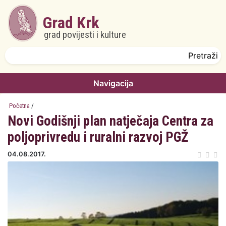
Skoči na glavni sadržaj
Grad Krk
grad povijesti i kulture
Obrazac pretrage
Pretraži
Navigacija
Početna
/
Novi Godišnji plan natječaja Centra za
poljoprivredu i ruralni razvoj PGŽ
04.08.2017.