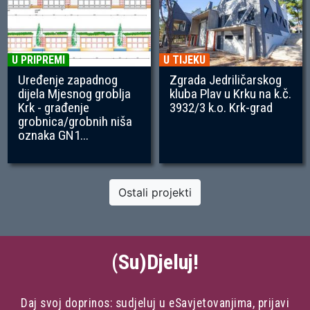
U PRIPREMI
U TIJEKU
Uređenje zapadnog
Zgrada Jedriličarskog
dijela Mjesnog groblja
kluba Plav u Krku na k.č.
Krk - građenje
3932/3 k.o. Krk-grad
grobnica/grobnih niša
oznaka GN1...
Ostali projekti
(Su)Djeluj!
Daj svoj doprinos: sudjeluj u eSavjetovanjima, prijavi