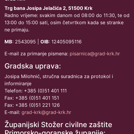
Trg bana Josipa Jelačića 2, 51500 Krk
Radno vrijeme: svakim danom od 08:00 do 11:30, te od
13:00 do 15:00 sati, osim četvrtkom kada se stranke
ne primaju.
MB
: 2543095 |
OIB
: 12405095116
E-mail za primanje pismena:
pisarnica@grad-krk.hr
Gradska uprava:
Josipa Milohnić, stručna suradnica za protokol i
informiranje
Telefon: +385 (0)51 401 111
Fax: +385 (0)51 401 151
Fax: +385 (0)51 221 126
E-mail:
grad-krk@grad-krk.hr
Županijski Stožer civilne zaštite
Primorsko-goranske županije: