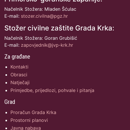
Načelnik Stožera: Mladen Šćulac
E-mail:
stozer.civilna@pgz.hr
Stožer civilne zaštite Grada Krka:
Načelnik Stožera: Goran Grubišić
E-mail:
zapovjednik@jvp-krk.hr
Za građane
Kontakti
Obrasci
Natječaji
Primjedbe, prijedlozi, pohvale i pitanja
Grad
Proračun Grada Krka
Prostorni planovi
Javna nabava