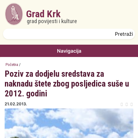
Skoči na glavni sadržaj
Grad Krk
grad povijesti i kulture
Obrazac pretrage
Pretraži
Navigacija
Početna
/
Poziv za dodjelu sredstava za
naknadu štete zbog posljedica suše u
2012. godini
21.02.2013.