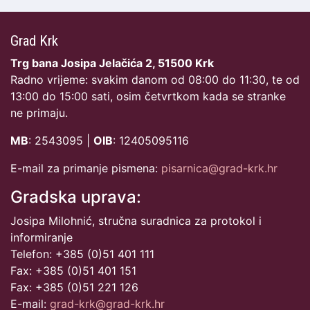
Grad Krk
Trg bana Josipa Jelačića 2, 51500 Krk
Radno vrijeme: svakim danom od 08:00 do 11:30, te od
13:00 do 15:00 sati, osim četvrtkom kada se stranke
ne primaju.
MB
: 2543095 |
OIB
: 12405095116
E-mail za primanje pismena:
pisarnica@grad-krk.hr
Gradska uprava:
Josipa Milohnić, stručna suradnica za protokol i
informiranje
Telefon: +385 (0)51 401 111
Fax: +385 (0)51 401 151
Fax: +385 (0)51 221 126
E-mail:
grad-krk@grad-krk.hr