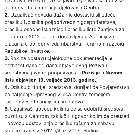
1.
Na ovaj Poziv može se javiti uzgajivač sa 10 i više
grla goveda s područja djelovanja Centra.
2.
Uzgajivač goveda dužan je dostaviti slijedeće:
presliku Upisnika poljoprivrednih gospodarstava,
presliku osobne iskaznice i presliku liste Zahtjeva za
potporu u 2012. godini dostavljenog Agenciji za
plaćanja u poljoprivredi, ribarstvu i ruralnom razvoju
Republike Hrvatske.
3.
Rok za dostavu cjelokupne dokumentacije je
petnaest dana od dana objave ovog Poziva u
sredstvima javnog priopćavanja. (
Poziv je u Novom
listu objavljen 19. veljače 2013. godine.
)
4.
Odluku o dodjeli sredstava, donijeti će Povjerenstvo
za natječaje Upravnog vijeća Centra temeljem
raspoloživih financijskih sredstava.
5.
Uzgajivači goveda kojima će se odobriti sredstva
dužni su s Centrom zaključiti ugovor kojim će preuzeti
i obvezu dostavljanja preslike računa za nabavu
stočne hrane iz 2012. i/ili iz 2013. Godine.