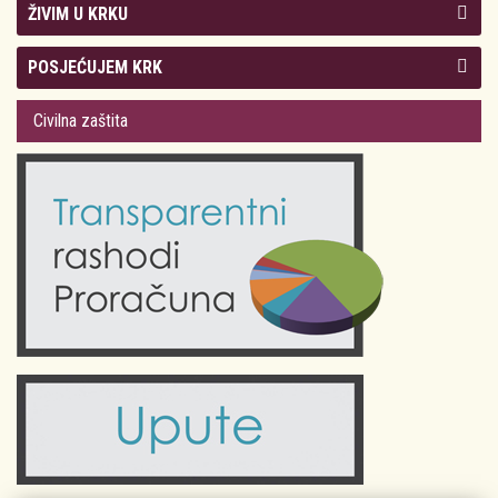
ŽIVIM U KRKU
Kolegij gradonačelnika
POSJEĆUJEM KRK
Gradsko vijeće
Plan Grada Krka
Civilna zaštita
Odluke Grada Krka (Službene novine PGŽ)
Krk 360° VR panorama
Kalendar događanja
Krk uživo
Kultura
Fotogalerije
Obrazovanje
Kalendar događanja
Zdravlje
Turistička zajednica Grada Krka
Komunalne usluge
Turistička zajednica otoka Krka
Civilni sektor (arhiva udruga)
Priča o Krku
Sport i rekreacija
Kulturno nasljeđe otoka Krka