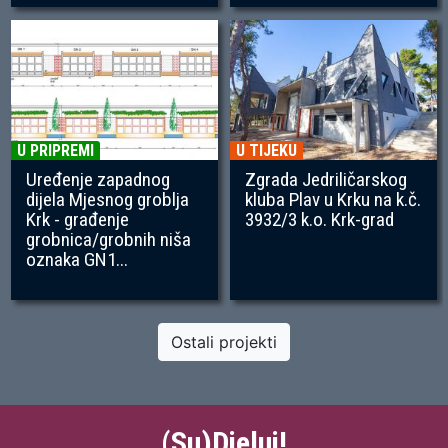
U PRIPREMI
U TIJEKU
Uređenje zapadnog
Zgrada Jedriličarskog
dijela Mjesnog groblja
kluba Plav u Krku na k.č.
Krk - građenje
3932/3 k.o. Krk-grad
grobnica/grobnih niša
oznaka GN1...
Ostali projekti
(Su)Djeluj!