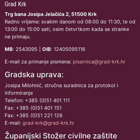
Grad Krk
Trg bana Josipa Jelačića 2, 51500 Krk
Radno vrijeme: svakim danom od 08:00 do 11:30, te od
13:00 do 15:00 sati, osim četvrtkom kada se stranke
ne primaju.
MB
: 2543095 |
OIB
: 12405095116
E-mail za primanje pismena:
pisarnica@grad-krk.hr
Gradska uprava:
Josipa Milohnić, stručna suradnica za protokol i
informiranje
Telefon: +385 (0)51 401 111
Fax: +385 (0)51 401 151
Fax: +385 (0)51 221 126
E-mail:
grad-krk@grad-krk.hr
Županijski Stožer civilne zaštite