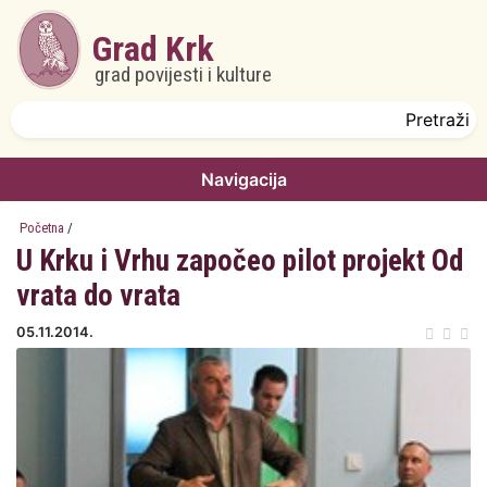
Skoči na glavni sadržaj
Grad Krk
grad povijesti i kulture
Obrazac pretrage
Pretraži
Navigacija
Početna
/
U Krku i Vrhu započeo pilot projekt Od
vrata do vrata
05.11.2014.