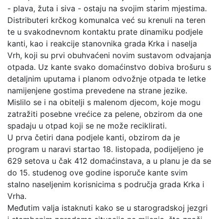
- plava, žuta i siva - ostaju na svojim starim mjestima.
Distributeri krčkog komunalca već su krenuli na teren
te u svakodnevnom kontaktu prate dinamiku podjele
kanti, kao i reakcije stanovnika grada Krka i naselja
Vrh, koji su prvi obuhvaćeni novim sustavom odvajanja
otpada. Uz kante svako domaćinstvo dobiva brošuru s
detaljnim uputama i planom odvožnje otpada te letke
namijenjene gostima prevedene na strane jezike.
Mislilo se i na obitelji s malenom djecom, koje mogu
zatražiti posebne vrećice za pelene, obzirom da one
spadaju u otpad koji se ne može reciklirati.
U prva četiri dana podjele kanti, obzirom da je
program u naravi startao 18. listopada, podijeljeno je
629 setova u čak 412 domaćinstava, a u planu je da se
do 15. studenog ove godine isporuče kante svim
stalno naseljenim korisnicima s područja grada Krka i
Vrha.
Međutim valja istaknuti kako se u starogradskoj jezgri