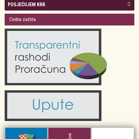
Kolegij gradonačelnika
POSJEĆUJEM KRK
Gradsko vijeće
Plan Grada Krka
Civilna zaštita
Odluke Grada Krka (Službene novine PGŽ)
Krk 360° VR panorama
Kalendar događanja
Krk uživo
Kultura
Fotogalerije
Obrazovanje
Kalendar događanja
Zdravlje
Turistička zajednica Grada Krka
Komunalne usluge
Turistička zajednica otoka Krka
Civilni sektor (arhiva udruga)
Priča o Krku
Sport i rekreacija
Kulturno nasljeđe otoka Krka
Kulturno-turistička ruta Putovima Frankopana