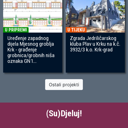
U PRIPREMI
U TIJEKU
Uređenje zapadnog
Zgrada Jedriličarskog
dijela Mjesnog groblja
kluba Plav u Krku na k.č.
Krk - građenje
3932/3 k.o. Krk-grad
grobnica/grobnih niša
oznaka GN1...
Ostali projekti
(Su)Djeluj!