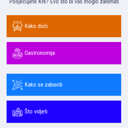
Posjećujete Krk? Evo što bi vas moglo zanimati
Kako doći
Gastronomija
Kako se zabaviti
Što vidjeti