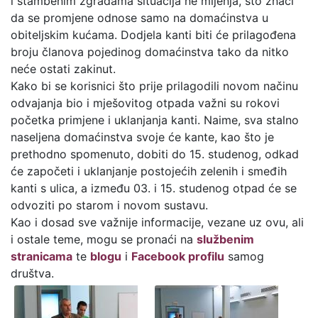
i stambenim zgradama situacija ne mijenja, što znači
da se promjene odnose samo na domaćinstva u
obiteljskim kućama. Dodjela kanti biti će prilagođena
broju članova pojedinog domaćinstva tako da nitko
neće ostati zakinut.
Kako bi se korisnici što prije prilagodili novom načinu
odvajanja bio i mješovitog otpada važni su rokovi
početka primjene i uklanjanja kanti. Naime, sva stalno
naseljena domaćinstva svoje će kante, kao što je
prethodno spomenuto, dobiti do 15. studenog, odkad
će započeti i uklanjanje postojećih zelenih i smeđih
kanti s ulica, a između 03. i 15. studenog otpad će se
odvoziti po starom i novom sustavu.
Kao i dosad sve važnije informacije, vezane uz ovu, ali
i ostale teme, mogu se pronaći na
službenim
stranicama
te
blogu
i
Facebook profilu
samog
društva.