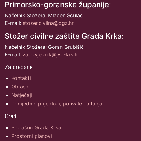
Primorsko-goranske županije:
Načelnik Stožera: Mladen Šćulac
E-mail:
stozer.civilna@pgz.hr
Stožer civilne zaštite Grada Krka:
Načelnik Stožera: Goran Grubišić
E-mail:
zapovjednik@jvp-krk.hr
Za građane
Kontakti
Obrasci
Natječaji
Primjedbe, prijedlozi, pohvale i pitanja
Grad
Proračun Grada Krka
Prostorni planovi