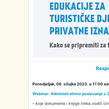
Raspo
Ponedjeljak, 0
6.
ožujka
202
3
. u 17
.
00
sat
Webinar: Administrativno poslovanje u 
– koje dokumente i knjige treba voditi izn