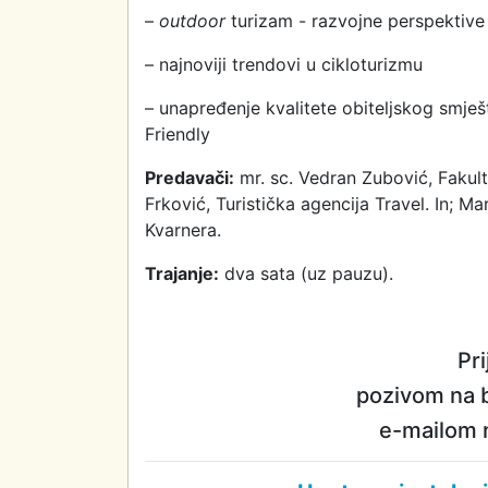
–
o
utdoor
turizam - razvojne perspektive 
– najnoviji trendovi u cikloturizmu
– unapređenje kvalitete obiteljskog smješ
Friendly
Predavači:
mr. sc. Vedran Zubović, Fakul
Frković, Turistička agencija Travel. In; M
Kvarnera.
T
rajanje:
dva sata (uz pauzu).
Pri
pozivom na 
e-mailom 