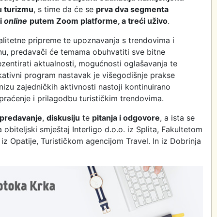
u turizmu
, s time da će se
prva dva segmenta
ti
online
putem Zoom platforme, a treći uživo
.
alitetne pripreme te upoznavanja s trendovima i
nu, predavači će temama obuhvatiti sve bitne
ezentirati aktualnosti, mogućnosti oglašavanja te
kativni program nastavak je višegodišnje prakse
 nizu zajedničkih aktivnosti nastoji kontinuirano
 praćenje i prilagodbu turističkim trendovima.
predavanje
,
diskusiju
te
pitanja i odgovore
, a ista se
 obiteljski smještaj Interligo d.o.o. iz Splita, Fakultetom
iz Opatije, Turističkom agencijom Travel. In iz Dobrinja