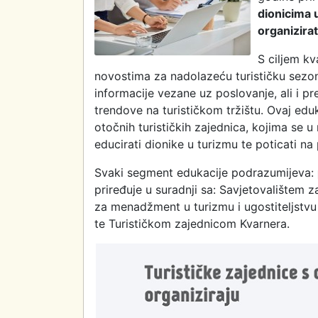
dionicima 
organizira
S ciljem kv
novostima za nadolazeću turističku sezo
informacije vezane uz poslovanje, ali i pr
trendove na turističkom tržištu. Ovaj edu
otočnih turističkih zajednica, kojima se u
educirati dionike u turizmu te poticati na
Svaki segment edukacije podrazumijeva:
priređuje u suradnji sa: Savjetovalištem za
za menadžment u turizmu i ugostiteljstvu 
te Turističkom zajednicom Kvarnera.