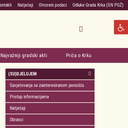
ontakti
Natječaji
Otvoreni podaci
Odluke Grada Krka (SN PGŽ)
Najvažniji gradski akti
Priča o Krku
(SU)DJELUJEM
Savjetovanja sa zainteresiranom javnošću
Pristup informacijama
Natječaji
Obrasci