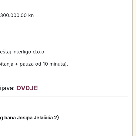
d 300.000,00 kn
eštaj Interligo d.o.o.
itanja + pauza od 10 minuta).
ijava:
OVDJE
!
rg bana Josipa Jelačića 2)