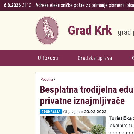
Skoči na glavni sadržaj
6.8.2026
31°C
Adresa elektroničke pošte za primanje pismena:
pis
Grad Krk
grad 
U fokusu
Gradska uprava
Početna
/
Besplatna trodijelna eduk
privatne iznajmljivače
EDUKACIJA
Objavljeno:
20.03.2023.
Turistička
lokalnim t
godine pri