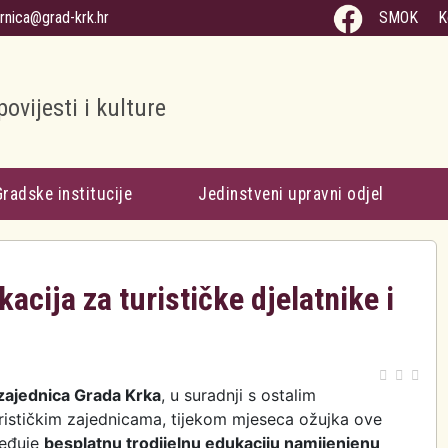
arnica@grad-krk.hr
SMOK
K
povijesti i kulture
Gradske institucije
Jedinstveni upravni odjel
acija za turističke djelatnike i
 zajednica Grada Krka
, u suradnji s ostalim
urističkim zajednicama, tijekom mjeseca ožujka ove
ređuje
besplatnu trodijelnu edukaciju namijenjenu