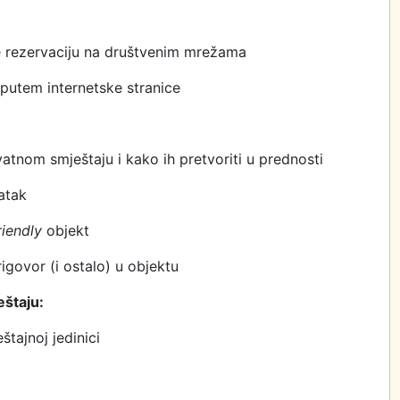
je rezervaciju na društvenim mrežama
 putem internetske stranice
vatnom smještaju i kako ih pretvoriti u prednosti
atak
riendly
objekt
rigovor (i ostalo) u objektu
eštaju
:
tajnoj jedinici