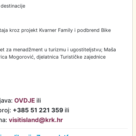
destinacije
taja kroz projekt Kvarner Family i podbrend Bike
tet za menadžment u turizmu i ugostiteljstvu; Maša
arica Mogorović, djelatnica Turističke zajednice
java:
OVDJE
ili
broj:
+385 51 221 359
ili
na:
visitisland@krk.hr