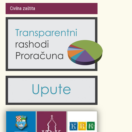
Gradsko vijeće
Plan Grada Krka
Civilna zaštita
Odluke Grada Krka (Službene novine PGŽ)
Krk 360° VR panorama
Kalendar događanja
Krk uživo
Kultura
Fotogalerije
Obrazovanje
Kalendar događanja
Zdravlje
Turistička zajednica Grada Krka
Komunalne usluge
Turistička zajednica otoka Krka
Civilni sektor (arhiva udruga)
Priča o Krku
Sport i rekreacija
Kulturno nasljeđe otoka Krka
Kulturno-turistička ruta Putovima Frankopana
Dar iz Krka