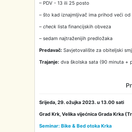
– PDV - 13 ili 25 posto
– što kad iznajmljivač ima prihod veći o
–
c
heck
lista financijskih obveza
– sedam najtraženijih predložaka
Predavač:
Savjetovalište za obiteljski smj
T
rajanje:
dva školska sata (90 minuta + p
Pr
Srijeda
, 2
9
. ožujka 2023. u 1
3
.00 sati
Grad Krk, Velika vijećnica Grada Krka (T
Seminar: Bike & Bed otoka Krka