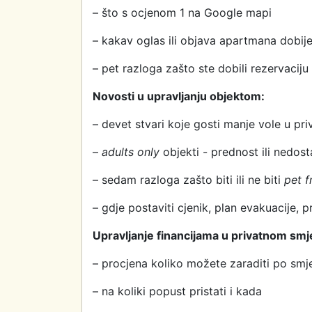
– što s ocjenom 1 na Google mapi
– kakav oglas ili objava apartmana dobi
– pet razloga zašto ste dobili rezervaciju
Novosti u upravljanju objektom
:
– devet stvari koje gosti manje vole u pri
–
a
dults only
objekti - prednost ili nedost
– sedam razloga zašto biti ili ne biti
pet f
– gdje postaviti cjenik, plan evakuacije, p
Upravljanje financijama u privatnom smj
– procjena koliko možete zaraditi po smješ
– na koliki popust pristati i kada