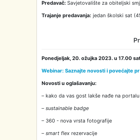
Predavač:
Savjetovalište za obiteljski smj
T
rajanje
predavanja
:
jedan školski sat (4
Pr
Ponedjeljak,
20
. ožujka 2023. u 17.00 sat
Webinar: Saznajte novosti i povećajte p
N
ovosti u oglašavanju
:
– kako da vas gost lakše nađe na portalu (
–
su
stainable badge
– 360 - nova vrsta fotografije
–
s
mart
f
lex
rezervacije