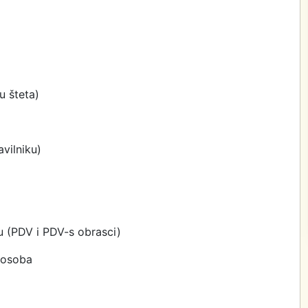
u šteta)
vilniku)
ju (PDV i PDV-s obrasci)
a osoba