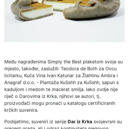
Među nagrađenima Simply the Best plaketom svoje su
mjesto, također, zaslužili: Teodora de Both za Ovcu
licitarku, Kuća Vina Ivan Katunar za Žlahtinu Ambra i
Anagraf d.o.o. - Plantaža KuSshh za KuSshh, sapun s
kaduljom i medom te macerat smilja. Iako ovdje nije
riječ o Darovima iz Krka, njihovi se autori, tj.
proizvođači mogu pronaći u katalogu certificiranih
krčkih suvenira.
Podsjetimo, suveniri iz serije
Dar iz Krka
svojevrsni su
prezent grada, ali i odraz kontinuiteta njegovog