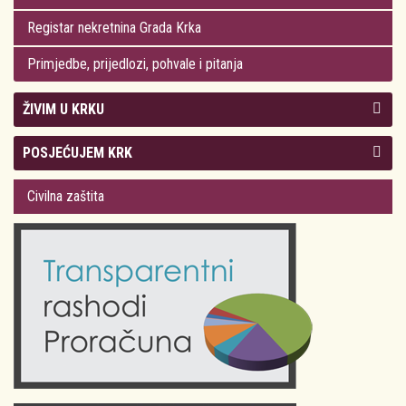
Registar nekretnina Grada Krka
Primjedbe, prijedlozi, pohvale i pitanja
ŽIVIM U KRKU
Kolegij gradonačelnika
POSJEĆUJEM KRK
Gradsko vijeće
Plan Grada Krka
Civilna zaštita
Odluke Grada Krka (Službene novine PGŽ)
Krk 360° VR panorama
Kalendar događanja
Krk uživo
Kultura
Fotogalerije
Obrazovanje
Kalendar događanja
Zdravlje
Turistička zajednica Grada Krka
Komunalne usluge