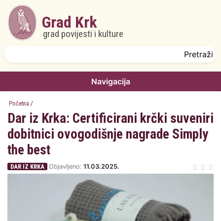
Skoči na glavni sadržaj
Grad Krk
grad povijesti i kulture
Obrazac pretrage
Pretraži
Navigacija
Početna
/
Dar iz Krka: Certificirani krčki suveniri
dobitnici ovogodišnje nagrade Simply
the best
DAR IZ KRKA
Objavljeno:
11.03.2025.