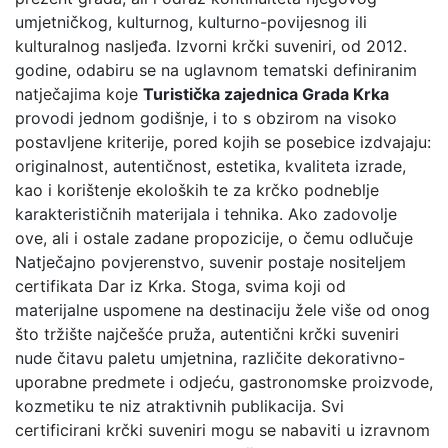
umjetničkog, kulturnog, kulturno-povijesnog ili
kulturalnog nasljeđa. Izvorni krčki suveniri, od 2012.
godine, odabiru se na uglavnom tematski definiranim
natječajima koje
Turistička zajednica Grada Krka
provodi jednom godišnje, i to s obzirom na visoko
postavljene kriterije, pored kojih se posebice izdvajaju:
originalnost, autentičnost, estetika, kvaliteta izrade,
kao i korištenje ekoloških te za krčko podneblje
karakterističnih materijala i tehnika. Ako zadovolje
ove, ali i ostale zadane propozicije, o čemu odlučuje
Natječajno povjerenstvo, suvenir postaje nositeljem
certifikata Dar iz Krka. Stoga, svima koji od
materijalne uspomene na destinaciju žele više od onog
što tržište najčešće pruža, autentični krčki suveniri
nude čitavu paletu umjetnina, različite dekorativno-
uporabne predmete i odjeću, gastronomske proizvode,
kozmetiku te niz atraktivnih publikacija. Svi
certificirani krčki suveniri mogu se nabaviti u izravnom