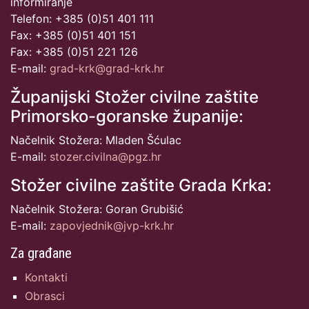
informiranje
Telefon: +385 (0)51 401 111
Fax: +385 (0)51 401 151
Fax: +385 (0)51 221 126
E-mail:
grad-krk@grad-krk.hr
Županijski Stožer civilne zaštite
Primorsko-goranske županije:
Načelnik Stožera: Mladen Šćulac
E-mail:
stozer.civilna@pgz.hr
Stožer civilne zaštite Grada Krka:
Načelnik Stožera: Goran Grubišić
E-mail:
zapovjednik@jvp-krk.hr
Za građane
Kontakti
Obrasci