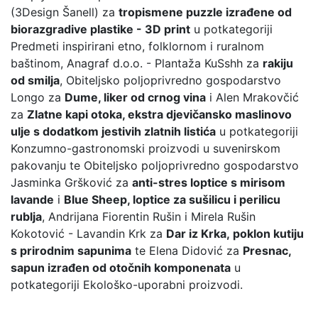
(3Design Šanell) za
tropismene puzzle izrađene od
biorazgradive plastike - 3D print
u potkategoriji
Predmeti inspirirani etno, folklornom i ruralnom
baštinom, Anagraf d.o.o. - Plantaža KuSshh za
rakiju
od smilja
, Obiteljsko poljoprivredno gospodarstvo
Longo za
Dume, liker od crnog vina
i Alen Mrakovčić
za
Zlatne kapi otoka, ekstra djevičansko maslinovo
ulje s dodatkom jestivih zlatnih listića
u potkategoriji
Konzumno-gastronomski proizvodi u suvenirskom
pakovanju te Obiteljsko poljoprivredno gospodarstvo
Jasminka Gršković za
anti-stres loptice s mirisom
lavande
i
Blue Sheep, loptice za sušilicu i perilicu
rublja
, Andrijana Fiorentin Rušin i Mirela Rušin
Kokotović - Lavandin Krk za
Dar iz Krka, poklon kutiju
s prirodnim sapunima
te Elena Didović za
Presnac,
sapun izrađen od otočnih komponenata
u
potkategoriji Ekološko-uporabni proizvodi.