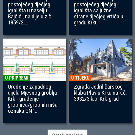
postojećeg dječjeg
postojećeg dječjeg
igrališta u naselju
igrališta sa južne
Bajčići, na dijelu z.č.
strane dječjeg vrtića u
1859/2,...
gradu Krku
U PRIPREMI
U TIJEKU
Uređenje zapadnog
Zgrada Jedriličarskog
dijela Mjesnog groblja
kluba Plav u Krku na k.č.
Krk - građenje
3932/3 k.o. Krk-grad
grobnica/grobnih niša
oznaka GN1...