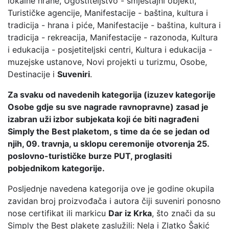
lokalne hrane, Ugostiteljstvo - smještajni objekti,
Turističke agencije, Manifestacije - baština, kultura i
tradicija - hrana i piće, Manifestacije - baština, kultura i
tradicija - rekreacija, Manifestacije - razonoda, Kultura
i edukacija - posjetiteljski centri, Kultura i edukacija -
muzejske ustanove, Novi projekti u turizmu, Osobe,
Destinacije i
Suveniri
.
Za svaku od navedenih kategorija (izuzev kategorije
Osobe gdje su sve nagrade ravnopravne) zasad je
izabran uži izbor subjekata koji će biti nagrađeni
Simply the Best plaketom, s time da će se jedan od
njih, 09. travnja, u sklopu ceremonije otvorenja 25.
poslovno-turističke burze PUT, proglasiti
pobjednikom kategorije.
Posljednje navedena kategorija ove je godine okupila
zavidan broj proizvođača i autora čiji suveniri ponosno
nose certifikat ili markicu
Dar iz Krka
, što znači da su
Simply the Best plakete zaslužili: Nela i Zlatko Šakić