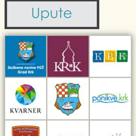
Turistička zajednica otoka Krka
Civilni sektor (arhiva udruga)
Priča o Krku
Sport i rekreacija
Kulturno nasljeđe otoka Krka
Kulturno-turistička ruta Putovima Frankopana
Dar iz Krka
Interpretacijski centar pomorske baštine