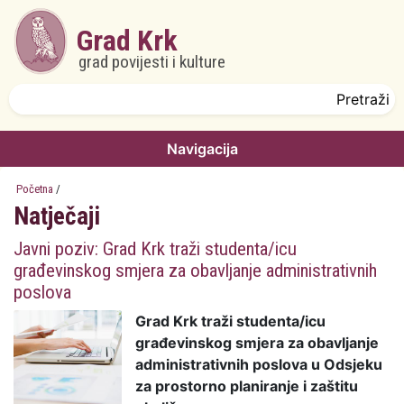
Skoči na glavni sadržaj
Grad Krk
grad povijesti i kulture
Obrazac pretrage
Pretraži
Navigacija
Početna
/
Natječaji
Javni poziv: Grad Krk traži studenta/icu
građevinskog smjera za obavljanje administrativnih
poslova
Grad Krk traži studenta/icu
građevinskog smjera za obavljanje
administrativnih poslova u Odsjeku
za prostorno planiranje i zaštitu