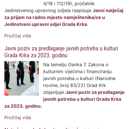
4/18 i 112/19), pročelnik
Jedinstvenog upravnog odjela raspisuje
Javni natječaj
za prijam na radno mjesto namještenika/ce u
Jedinstveni upravni odjel Grada Krka
.
Pročitaj više
o Grad Krk: Natječaj za prijem na radno
mjesto namještenika/ce (s priloženim
Javni poziv za predlaganje javnih potreba u kulturi
uputama i obavijestima kandidatima)
Grada Krka za 2023. godinu
Na temelju članka 7. Zakona o
kulturnim vijećima i financiranju
javnih potreba u kulturi (Narodne
novine, broj 83/22) Grad Krk
objavljuje
Javni poziv za predlaganje
javnih potreba u kulturi Grada Krka
za 2023. godinu
.
Pročitaj više
o Javni poziv za predlaganje javnih
potreba u kulturi Grada Krka za 2023.