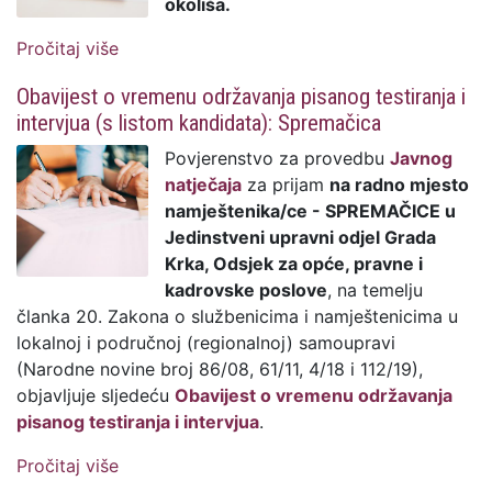
okoliša.
Pročitaj više
o Javni poziv: Grad Krk traži studenta/icu
građevinskog smjera za obavljanje
Obavijest o vremenu održavanja pisanog testiranja i
administrativnih poslova
intervjua (s listom kandidata): Spremačica
Povjerenstvo za provedbu
Javnog
natječaja
za prijam
na radno mjesto
namještenika/ce - SPREMAČICE u
Jedinstveni upravni odjel Grada
Krka, Odsjek za opće, pravne i
kadrovske poslove
, na temelju
članka 20. Zakona o službenicima i namještenicima u
lokalnoj i područnoj (regionalnoj) samoupravi
(Narodne novine broj 86/08, 61/11, 4/18 i 112/19),
objavljuje sljedeću
Obavijest o vremenu održavanja
pisanog testiranja i intervjua
.
Pročitaj više
o Obavijest o vremenu održavanja pisanog