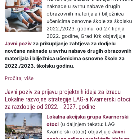
naknade u svrhu nabave drugih
obrazovnih materijala i bilježnica
učenicima osnovne škole za školsku
2022./2023. godinu, od 27. lipnja
2022. godine, Grad Krk objavljuje
Javni poziv
za prikupljanje zahtjeva za dodjelu
novčane naknade u svrhu nabave drugih obrazovnih
materijala i bilježnica učenicima osnovne škole za
2022./2023. školsku godinu
.
Pročitaj više
o Javni poziv za prikupljanje zahtjeva za
dodjelu novčane naknade u svrhu nabave
Javni poziv za prijavu projektnih ideja za izradu
drugih obrazovnih materijala i bilježnica
Lokalne razvojne strategije LAG-a Kvarnerski otoci
učenicima osnovne škole za 2022./2023.
za razdoblje od 2022. - 2027. godine
školsku godinu
Lokalna akcijska grupa Kvarnerski
otoci
(u daljnjem tekstu: LAG
Kvarnerski otoci) objavljuje
Javni