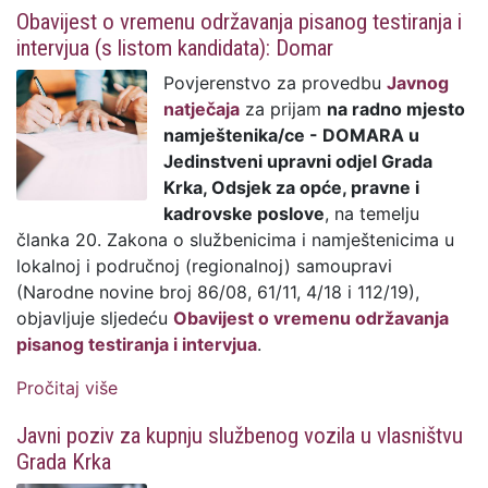
testiranja i intervjua (s listom kandidata):
Obavijest o vremenu održavanja pisanog testiranja i
Spremačica
intervjua (s listom kandidata): Domar
Povjerenstvo za provedbu
Javnog
natječaja
za prijam
na radno mjesto
namještenika/ce - DOMARA u
Jedinstveni upravni odjel Grada
Krka, Odsjek za opće, pravne i
kadrovske poslove
, na temelju
članka 20. Zakona o službenicima i namještenicima u
lokalnoj i područnoj (regionalnoj) samoupravi
(Narodne novine broj 86/08, 61/11, 4/18 i 112/19),
objavljuje sljedeću
Obavijest o vremenu održavanja
pisanog testiranja i intervjua
.
Pročitaj više
o Obavijest o vremenu održavanja pisanog
testiranja i intervjua (s listom kandidata):
Javni poziv za kupnju službenog vozila u vlasništvu
Domar
Grada Krka