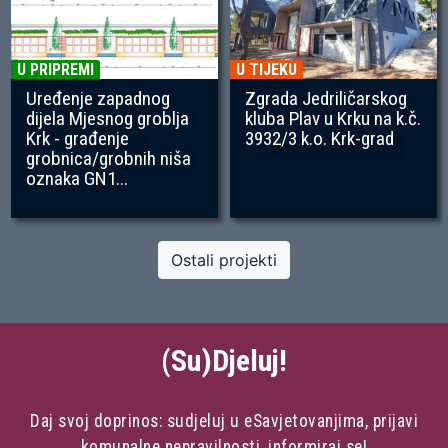
U PRIPREMI
U TIJEKU
Uređenje zapadnog
Zgrada Jedriličarskog
dijela Mjesnog groblja
kluba Plav u Krku na k.č.
Krk - građenje
3932/3 k.o. Krk-grad
grobnica/grobnih niša
oznaka GN1...
Ostali projekti
(Su)Djeluj!
Daj svoj doprinos: sudjeluj u eSavjetovanjima, prijavi
komunalne nepravilnosti, informiraj se!