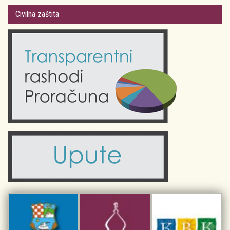
Gradsko vijeće
Plan Grada Krka
Civilna zaštita
Odluke Grada Krka (Službene novine PGŽ)
Krk 360° VR panorama
Kalendar događanja
Krk uživo
Kultura
Fotogalerije
Obrazovanje
Kalendar događanja
Zdravlje
Turistička zajednica Grada Krka
Komunalne usluge
Turistička zajednica otoka Krka
Civilni sektor (arhiva udruga)
Priča o Krku
Sport i rekreacija
Kulturno nasljeđe otoka Krka
Kulturno-turistička ruta Putovima Frankopana
Dar iz Krka