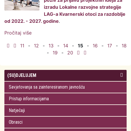
poziv za prijavu projektnih ideja za
izradu Lokalne razvojne strategije
LAG-a Kvarnerski otoci za razdoblje
od 2022. - 2027. godine
.
Pročitaj više
o Javni poziv za prijavu projektnih ideja
za izradu Lokalne razvojne strategije LAG-
11
-
12
-
13
-
14
-
15
-
16
-
17
-
18
a Kvarnerski otoci za razdoblje od 2022. -
-
19
-
20
2027. godine
(SU)DJELUJEM
Savjetovanja sa zainteresiranom javnošću
Pristup informacijama
Natječaji
Obrasci