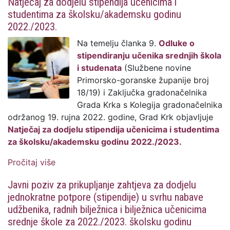
Natječaj za dodjelu stipendija učenicima i
godinu
studentima za školsku/akademsku godinu
2022./2023.
Na temelju članka 9.
Odluke o
stipendiranju učenika srednjih škola
i studenata
(Službene novine
Primorsko-goranske županije broj
18/19) i Zaključka gradonačelnika
Grada Krka s Kolegija gradonačelnika
održanog 19. rujna 2022. godine, Grad Krk objavljuje
Natječaj za dodjelu stipendija učenicima i studentima
za školsku/akademsku godinu 2022./2023.
Pročitaj više
o Natječaj za dodjelu stipendija učenicima
i studentima za školsku/akademsku
Javni poziv za prikupljanje zahtjeva za dodjelu
godinu 2022./2023.
jednokratne potpore (stipendije) u svrhu nabave
udžbenika, radnih bilježnica i bilježnica učenicima
srednje škole za 2022./2023. školsku godinu