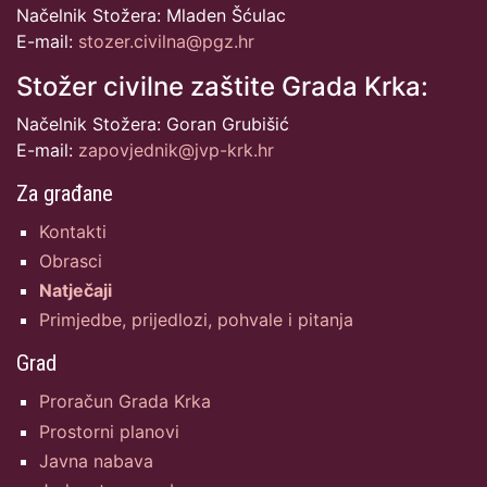
Načelnik Stožera: Mladen Šćulac
E-mail:
stozer.civilna@pgz.hr
Stožer civilne zaštite Grada Krka:
Načelnik Stožera: Goran Grubišić
E-mail:
zapovjednik@jvp-krk.hr
Za građane
Kontakti
Obrasci
Natječaji
Primjedbe, prijedlozi, pohvale i pitanja
Grad
Proračun Grada Krka
Prostorni planovi
Javna nabava