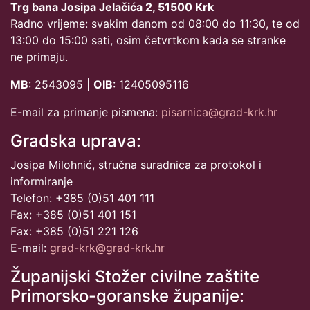
Trg bana Josipa Jelačića 2, 51500 Krk
Radno vrijeme: svakim danom od 08:00 do 11:30, te od
13:00 do 15:00 sati, osim četvrtkom kada se stranke
ne primaju.
MB
: 2543095 |
OIB
: 12405095116
E-mail za primanje pismena:
pisarnica@grad-krk.hr
Gradska uprava:
Josipa Milohnić, stručna suradnica za protokol i
informiranje
Telefon: +385 (0)51 401 111
Fax: +385 (0)51 401 151
Fax: +385 (0)51 221 126
E-mail:
grad-krk@grad-krk.hr
Županijski Stožer civilne zaštite
Primorsko-goranske županije: