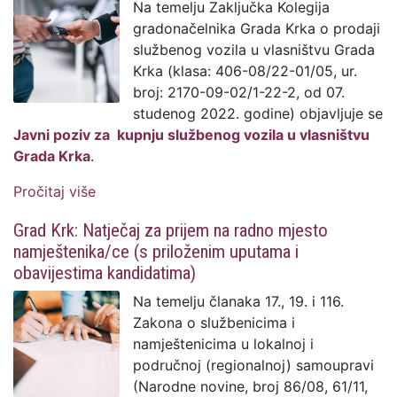
Na temelju Zaključka Kolegija
gradonačelnika Grada Krka o prodaji
službenog vozila u vlasništvu Grada
Krka (klasa: 406-08/22-01/05, ur.
broj: 2170-09-02/1-22-2, od 07.
studenog 2022. godine) objavljuje se
Javni poziv za kupnju službenog vozila u vlasništvu
Grada Krka
.
Pročitaj više
o Javni poziv za kupnju službenog vozila
u vlasništvu Grada Krka
Grad Krk: Natječaj za prijem na radno mjesto
namještenika/ce (s priloženim uputama i
obavijestima kandidatima)
Na temelju članaka 17., 19. i 116.
Zakona o službenicima i
namještenicima u lokalnoj i
područnoj (regionalnoj) samoupravi
(Narodne novine, broj 86/08, 61/11,