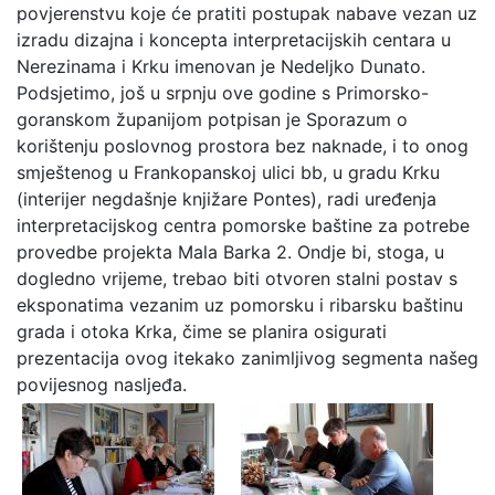
povjerenstvu koje će pratiti postupak nabave vezan uz
izradu dizajna i koncepta interpretacijskih centara u
Nerezinama i Krku imenovan je Nedeljko Dunato.
Podsjetimo, još u srpnju ove godine s Primorsko-
goranskom županijom potpisan je Sporazum o
korištenju poslovnog prostora bez naknade, i to onog
smještenog u Frankopanskoj ulici bb, u gradu Krku
(interijer negdašnje knjižare Pontes), radi uređenja
interpretacijskog centra pomorske baštine za potrebe
provedbe projekta Mala Barka 2. Ondje bi, stoga, u
dogledno vrijeme, trebao biti otvoren stalni postav s
eksponatima vezanim uz pomorsku i ribarsku baštinu
grada i otoka Krka, čime se planira osigurati
prezentacija ovog itekako zanimljivog segmenta našeg
povijesnog nasljeđa.