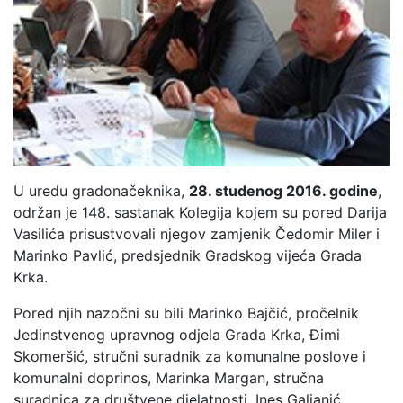
U uredu gradonačeknika,
28. studenog 2016. godine
,
održan je 148. sastanak Kolegija kojem su pored Darija
Vasilića prisustvovali njegov zamjenik Čedomir Miler i
Marinko Pavlić, predsjednik Gradskog vijeća Grada
Krka.
Pored njih nazočni su bili Marinko Bajčić, pročelnik
Jedinstvenog upravnog odjela Grada Krka, Đimi
Skomeršić, stručni suradnik za komunalne poslove i
komunalni doprinos, Marinka Margan, stručna
suradnica za društvene djelatnosti, Ines Galjanić,