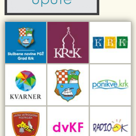
Sport i rekreacija
Kulturno nasljeđe otoka Krka
Kulturno-turistička ruta Putovima Frankopana
Dar iz Krka
Interpretacijski centar pomorske baštine