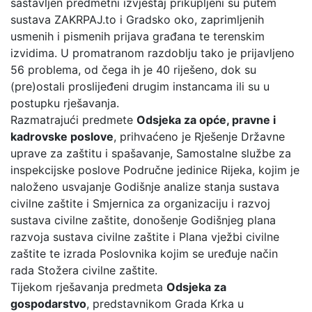
sastavljen predmetni izvještaj prikupljeni su putem
sustava ZAKRPAJ.to i Gradsko oko, zaprimljenih
usmenih i pismenih prijava građana te terenskim
izvidima. U promatranom razdoblju tako je prijavljeno
56 problema, od čega ih je 40 riješeno, dok su
(pre)ostali proslijeđeni drugim instancama ili su u
postupku rješavanja.
Razmatrajući predmete
Odsjeka za opće, pravne i
kadrovske poslove
, prihvaćeno je Rješenje Državne
uprave za zaštitu i spašavanje, Samostalne službe za
inspekcijske poslove Područne jedinice Rijeka, kojim je
naloženo usvajanje Godišnje analize stanja sustava
civilne zaštite i Smjernica za organizaciju i razvoj
sustava civilne zaštite, donošenje Godišnjeg plana
razvoja sustava civilne zaštite i Plana vježbi civilne
zaštite te izrada Poslovnika kojim se uređuje način
rada Stožera civilne zaštite.
Tijekom rješavanja predmeta
Odsjeka za
gospodarstvo
, predstavnikom Grada Krka u