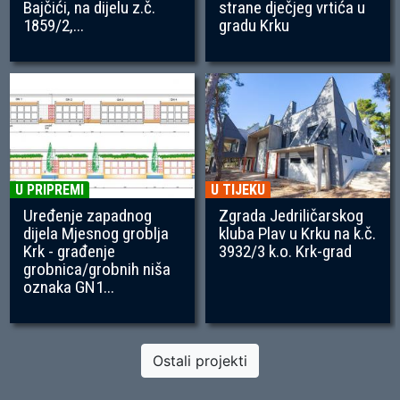
Bajčići, na dijelu z.č.
strane dječjeg vrtića u
1859/2,...
gradu Krku
U PRIPREMI
U TIJEKU
Uređenje zapadnog
Zgrada Jedriličarskog
dijela Mjesnog groblja
kluba Plav u Krku na k.č.
Krk - građenje
3932/3 k.o. Krk-grad
grobnica/grobnih niša
oznaka GN1...
Ostali projekti