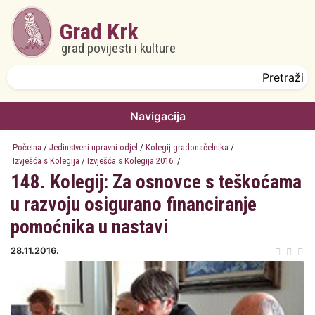
Skoči na glavni sadržaj
Grad Krk
grad povijesti i kulture
Obrazac pretrage
Pretraži
Navigacija
Početna
/
Jedinstveni upravni odjel
/
Kolegij gradonačelnika
/
Izvješća s Kolegija
/
Izvješća s Kolegija 2016.
/
148. Kolegij: Za osnovce s teškoćama
u razvoju osigurano financiranje
pomoćnika u nastavi
28.11.2016.