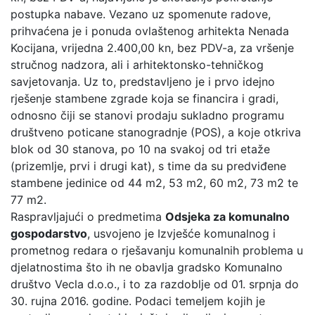
postupka nabave. Vezano uz spomenute radove,
prihvaćena je i ponuda ovlaštenog arhitekta Nenada
Kocijana, vrijedna 2.400,00 kn, bez PDV-a, za vršenje
stručnog nadzora, ali i arhitektonsko-tehničkog
savjetovanja. Uz to, predstavljeno je i prvo idejno
rješenje stambene zgrade koja se financira i gradi,
odnosno čiji se stanovi prodaju sukladno programu
društveno poticane stanogradnje (POS), a koje otkriva
blok od 30 stanova, po 10 na svakoj od tri etaže
(prizemlje, prvi i drugi kat), s time da su predviđene
stambene jedinice od 44 m2, 53 m2, 60 m2, 73 m2 te
77 m2.
Raspravljajući o predmetima
Odsjeka za komunalno
gospodarstvo
, usvojeno je Izvješće komunalnog i
prometnog redara o rješavanju komunalnih problema u
djelatnostima što ih ne obavlja gradsko Komunalno
društvo Vecla d.o.o., i to za razdoblje od 01. srpnja do
30. rujna 2016. godine. Podaci temeljem kojih je