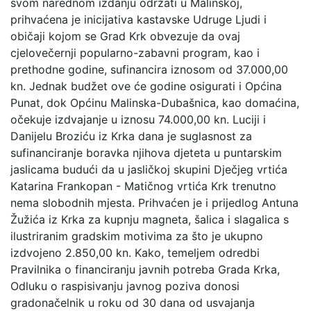
svom narednom izdanju održati u Malinskoj,
prihvaćena je inicijativa kastavske Udruge Ljudi i
običaji kojom se Grad Krk obvezuje da ovaj
cjelovečernji popularno-zabavni program, kao i
prethodne godine, sufinancira iznosom od 37.000,00
kn. Jednak budžet ove će godine osigurati i Općina
Punat, dok Općinu Malinska-Dubašnica, kao domaćina,
očekuje izdvajanje u iznosu 74.000,00 kn. Luciji i
Danijelu Broziću iz Krka dana je suglasnost za
sufinanciranje boravka njihova djeteta u puntarskim
jaslicama budući da u jasličkoj skupini Dječjeg vrtića
Katarina Frankopan - Matičnog vrtića Krk trenutno
nema slobodnih mjesta. Prihvaćen je i prijedlog Antuna
Žužića iz Krka za kupnju magneta, šalica i slagalica s
ilustriranim gradskim motivima za što je ukupno
izdvojeno 2.850,00 kn. Kako, temeljem odredbi
Pravilnika o financiranju javnih potreba Grada Krka,
Odluku o raspisivanju javnog poziva donosi
gradonačelnik u roku od 30 dana od usvajanja