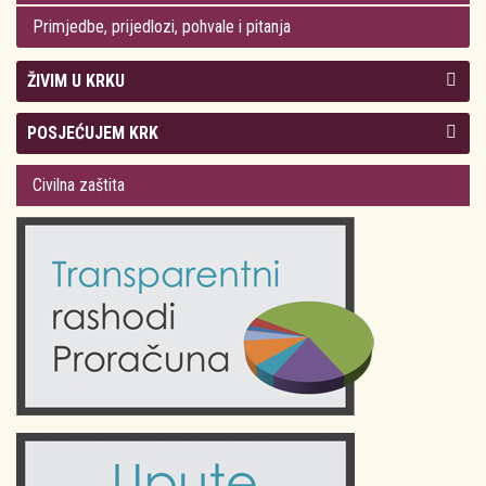
Primjedbe, prijedlozi, pohvale i pitanja
ŽIVIM U KRKU
Kolegij gradonačelnika
POSJEĆUJEM KRK
Gradsko vijeće
Plan Grada Krka
Civilna zaštita
Odluke Grada Krka (Službene novine PGŽ)
Krk 360° VR panorama
Kalendar događanja
Krk uživo
Kultura
Fotogalerije
Obrazovanje
Kalendar događanja
Zdravlje
Turistička zajednica Grada Krka
Komunalne usluge
Turistička zajednica otoka Krka
Civilni sektor (arhiva udruga)
Priča o Krku