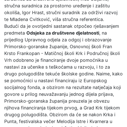
stručna suradnica za prostorno uređenje i zaštitu
okoliša, Igor Hrast, stručni suradnik za održivi razvoj
te Mladena Cvitković, viša stručna referentica.
Budući da je ovotjedni sastanak otpočeo rješavanjem
predmeta
Odsjeka za društvene djelatnosti
, na
prijedlog Upravnog odjela za odgoj i obrazovanje
Primorsko-goranske županije, Osnovnoj školi Fran
Krsto Frankopan - Matičnoj školi Krk i Područnoj školi
Vrh odobreno je financiranje dvoje pomoćnika u
nastavi za učenike s teškoćama u razvoju, i to za
drugo polugodište tekuće školske godine. Naime, kako
se pomoćnici u nastavi financiraju iz Europskog
socijalnog fonda, a obzirom na rezultate natječaja koji
govore u prilog neuvažavanju jednog dijela prijava,
Primorsko-goranska županija preuzela je obvezu
njihova financiranja tijekom prvog, a Grad Krk tijekom
drugog polugodišta. Obzirom da će se nakon Krka i
Punta, festivalska večer Melodija Istre i Kvarnera u