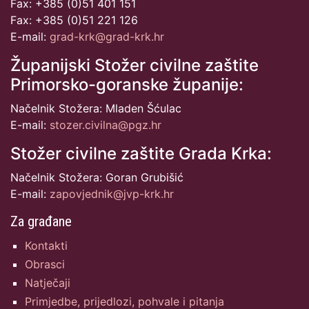
Fax: +385 (0)51 401 151
Fax: +385 (0)51 221 126
E-mail:
grad-krk@grad-krk.hr
Županijski Stožer civilne zaštite
Primorsko-goranske županije:
Načelnik Stožera: Mladen Šćulac
E-mail:
stozer.civilna@pgz.hr
Stožer civilne zaštite Grada Krka:
Načelnik Stožera: Goran Grubišić
E-mail:
zapovjednik@jvp-krk.hr
Za građane
Kontakti
Obrasci
Natječaji
Primjedbe, prijedlozi, pohvale i pitanja