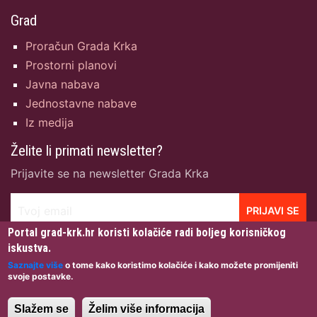
Grad
Proračun Grada Krka
Prostorni planovi
Javna nabava
Jednostavne nabave
Iz medija
Želite li primati newsletter?
Prijavite se na newsletter Grada Krka
Tvoj email
PRIJAVI SE
Portal grad-krk.hr koristi kolačiće radi boljeg korisničkog
iskustva.
Saznajte više
o tome kako koristimo kolačiće i kako možete promijeniti
svoje postavke.
Grad Krk © 2026 · Sva prava pridržana · Dizajn:
Igor
Gržetić
· Izrada & Hosting:
NetCom d.o.o.
·
Uvjeti
Slažem se
Želim više informacija
korištenja
·
Zaštita privatnosti
·
Pristupačnost