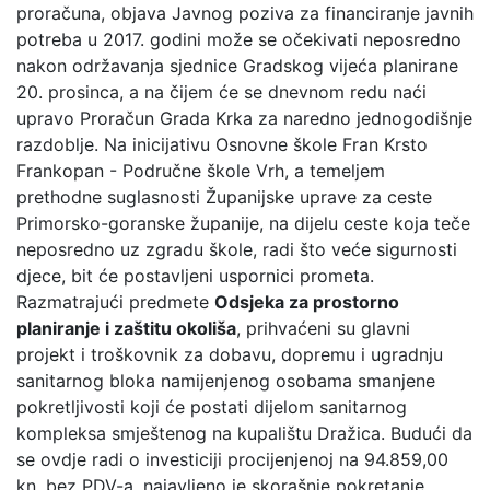
proračuna, objava Javnog poziva za financiranje javnih
potreba u 2017. godini može se očekivati neposredno
nakon održavanja sjednice Gradskog vijeća planirane
20. prosinca, a na čijem će se dnevnom redu naći
upravo Proračun Grada Krka za naredno jednogodišnje
razdoblje. Na inicijativu Osnovne škole Fran Krsto
Frankopan - Područne škole Vrh, a temeljem
prethodne suglasnosti Županijske uprave za ceste
Primorsko-goranske županije, na dijelu ceste koja teče
neposredno uz zgradu škole, radi što veće sigurnosti
djece, bit će postavljeni uspornici prometa.
Razmatrajući predmete
Odsjeka za prostorno
planiranje i zaštitu okoliša
, prihvaćeni su glavni
projekt i troškovnik za dobavu, dopremu i ugradnju
sanitarnog bloka namijenjenog osobama smanjene
pokretljivosti koji će postati dijelom sanitarnog
kompleksa smještenog na kupalištu Dražica. Budući da
se ovdje radi o investiciji procijenjenoj na 94.859,00
kn, bez PDV-a, najavljeno je skorašnje pokretanje