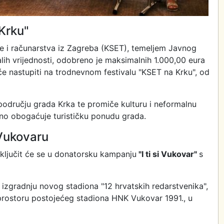
Krku"
e i računarstva iz Zagreba (KSET), temeljem Javnog
lih vrijednosti, odobreno je maksimalnih 1.000,00 eura
će nastupiti na trodnevnom festivalu "KSET na Krku", od
 području grada Krka te promiče kulturu i neformalnu
tno obogaćuje turističku ponudu grada.
 Vukovaru
uključit će se u donatorsku kampanju
"I ti si Vukovar"
s
a izgradnju novog stadiona "12 hrvatskih redarstvenika",
a prostoru postojećeg stadiona HNK Vukovar 1991., u