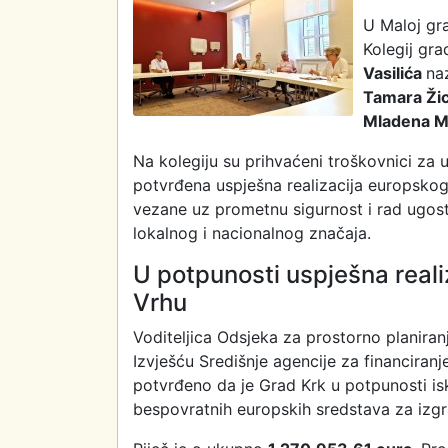
U Maloj gra
Kolegij gr
Vasilića
na
Tamara Ži
Mladena Ma
Na kolegiju su prihvaćeni troškovnici za u
potvrđena uspješna realizacija europskog
vezane uz prometnu sigurnost i rad ugost
lokalnog i nacionalnog značaja.
U potpunosti uspješna reali
Vrhu
Voditeljica Odsjeka za prostorno planiranj
Izvješću Središnje agencije za financiran
potvrđeno da je Grad Krk u potpunosti is
bespovratnih europskih sredstava za izgr