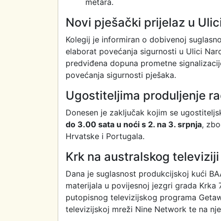
metara.
Novi pješački prijelaz u Ul
Kolegij je informiran o dobivenoj suglasn
elaborat povećanja sigurnosti u Ulici Na
predviđena dopuna prometne signalizacije
povećanja sigurnosti pješaka.
Ugostiteljima produljenje 
Donesen je zaključak kojim se ugostitel
do 3.00 sata u noći s 2. na 3. srpnja
, zb
Hrvatske i Portugala.
Krk na australskog televiziji
Dana je suglasnost produkcijskoj kući 
materijala u povijesnoj jezgri grada Krka 
putopisnog televizijskog programa Getawa
televizijskoj mreži Nine Network te na nj