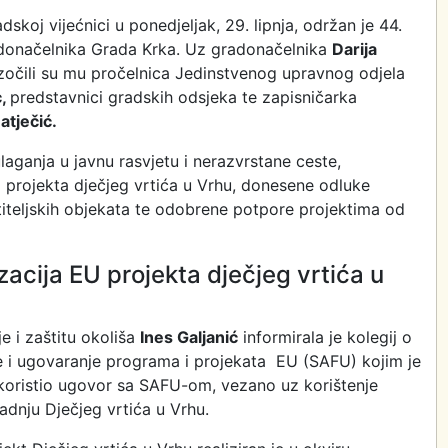
dskoj vijećnici u ponedjeljak, 29. lipnja, održan je 44.
adonačelnika Grada Krka. Uz gradonačelnika
Darija
zočili su mu pročelnica Jedinstvenog upravnog odjela
c,
predstavnici gradskih odsjeka te zapisničarka
tječić.
laganja u javnu rasvjetu i nerazvrstane ceste,
 projekta dječjeg vrtića u Vrhu, donesene odluke
iteljskih objekata te odobrene potpore projektima od
zacija EU projekta dječjeg vrtića u
e i zaštitu okoliša
Ines Galjanić
informirala je kolegij o
je i ugovaranje programa i projekata EU (SAFU) kojim je
koristio ugovor sa SAFU-om, vezano uz korištenje
adnju Dječjeg vrtića u Vrhu.