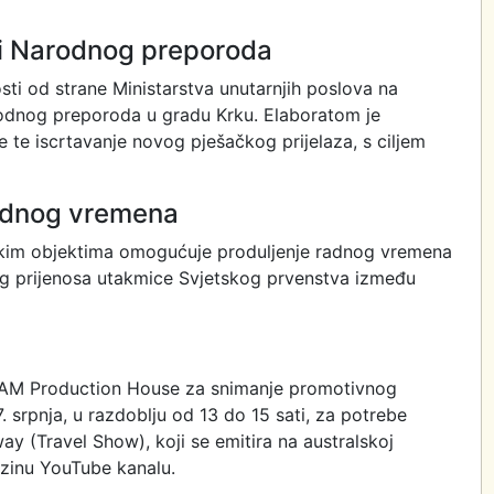
ici Narodnog preporoda
osti od strane Ministarstva unutarnjih poslova na
rodnog preporoda u gradu Krku. Elaboratom je
 te iscrtavanje novog pješačkog prijelaza, s ciljem
radnog vremena
jskim objektima omogućuje produljenje radnog vremena
og prijenosa utakmice Svjetskog prvenstva između
BAAM Production House za snimanje promotivnog
7. srpnja, u razdoblju od 13 do 15 sati, za potrebe
y (Travel Show), koji se emitira na australskoj
ezinu YouTube kanalu.