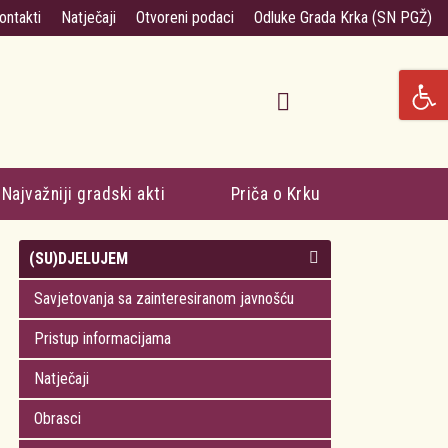
ontakti
Natječaji
Otvoreni podaci
Odluke Grada Krka (SN PGŽ)
Najvažniji gradski akti
Priča o Krku
(SU)DJELUJEM
Savjetovanja sa zainteresiranom javnošću
Pristup informacijama
Natječaji
Obrasci