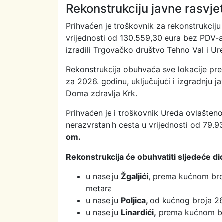
Rekonstrukciju javne rasvjet
Prihvaćen je troškovnik za rekonstrukciju
vrijednosti od 130.559,30 eura bez PDV
izradili Trgovačko društvo Tehno Val i U
Rekonstrukcija obuhvaća sve lokacije pr
za 2026. godinu, uključujući i izgradnju 
Doma zdravlja Krk.
Prihvaćen je i troškovnik Ureda ovlašten
nerazvrstanih cesta u vrijednosti od 79
om.
Rekonstrukcija će obuhvatiti sljedeće di
u naselju
Žgaljići
, prema kućnom broju
metara
u naselju
Poljica,
od kućnog broja 26,
u naselju
Linardići,
prema kućnom broj