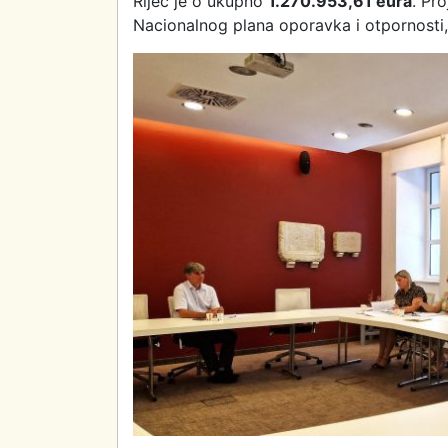
Riječ je o ukupno
1.270.953,61 eura
. Pro
Nacionalnog plana oporavka i otpornosti,