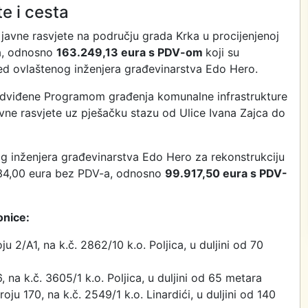
e i cesta
 javne rasvjete na području grada Krka u procijenjenoj
-a, odnosno
163.249,13 eura s PDV-om
koji su
red ovlaštenog inženjera građevinarstva Edo Hero.
edviđene Programom građenja komunalne infrastrukture
javne rasvjete uz pješačku stazu od Ulice Ivana Zajca do
og inženjera građevinarstva Edo Hero za rekonstrukciju
.934,00 eura bez PDV-a, odnosno
99.917,50 eura s PDV-
onice:
 2/A1, na k.č. 2862/10 k.o. Poljica, u duljini od 70
 na k.č. 3605/1 k.o. Poljica, u duljini od 65 metara
u 170, na k.č. 2549/1 k.o. Linardići, u duljini od 140