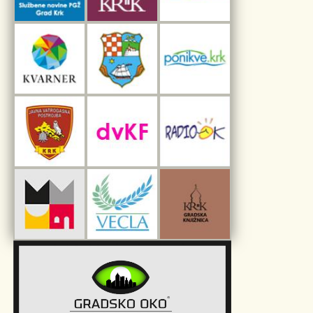
Interpretacijski centar pomorske baštine