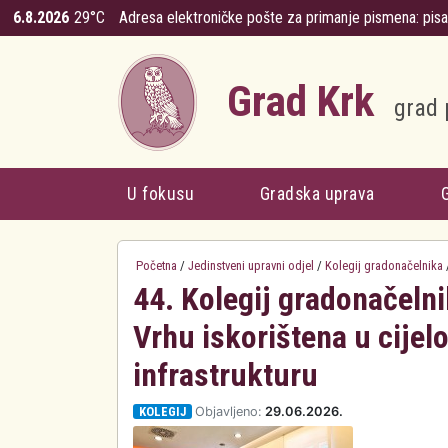
Skoči na glavni sadržaj
6.8.2026
29°C
Adresa elektroničke pošte za primanje pismena:
pis
Grad Krk
grad 
U fokusu
Gradska uprava
Početna
/
Jedinstveni upravni odjel
/
Kolegij gradonačelnika
44. Kolegij gradonačelni
Vrhu iskorištena u cijel
infrastrukturu
KOLEGIJ
Objavljeno:
29.06.2026.