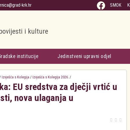
arnica@grad-krk.hr
SMOK
K
povijesti i kulture
Gradske institucije
Jedinstveni upravni odjel
/
Izvješća s Kolegija
/
Izvješća s Kolegija 2026.
/
ka: EU sredstva za dječji vrtić u
osti, nova ulaganja u