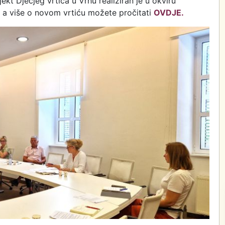
jekt Dječjeg vrtića u Vrhu realiziran je u okviru
 a više o novom vrtiću možete pročitati
OVDJE.