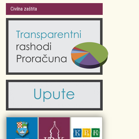
Gradsko vijeće
Plan Grada Krka
Civilna zaštita
Odluke Grada Krka (Službene novine PGŽ)
Krk 360° VR panorama
Kalendar događanja
Krk uživo
Kultura
Fotogalerije
Obrazovanje
Kalendar događanja
Zdravlje
Turistička zajednica Grada Krka
Komunalne usluge
Turistička zajednica otoka Krka
Civilni sektor (arhiva udruga)
Priča o Krku
Sport i rekreacija
Kulturno nasljeđe otoka Krka
Kulturno-turistička ruta Putovima Frankopana
Dar iz Krka