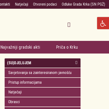
ontakti
Natječaji
Otvoreni podaci
Odluke Grada Krka (SN PGŽ)
Najvažniji gradski akti
Priča o Krku
(SU)DJELUJEM
Savjetovanja sa zainteresiranom javnošću
Pristup informacijama
Natječaji
Obrasci