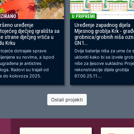
IZIRANO
U PRIPREMI
ršeno uređenje
Uređenje zapadnog dijela
tojećeg dječjeg igrališta sa
Mjesnog groblja Krk - građ
ne strane dječjeg vrtića u
grobnica/grobnih niša oz
du Krku
GN1...
ojeće dotrajale sprave
Dvije baterije niša za urne će 
jenjene su novima, a ispod
ukloniti kako bi se izvele gro
 ugrađena je antistres
niše za ljesove sukladno Proj
oga. Radovi su trajali od
rekonstrukcije dijela groblja
ja do kolovoza 2025.
67.00.25.11....
Ostali projekti