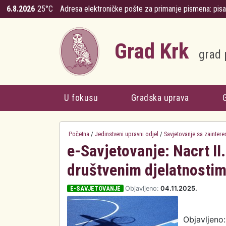
Skoči na glavni sadržaj
6.8.2026
25°C
Adresa elektroničke pošte za primanje pismena:
pis
Grad Krk
grad 
U fokusu
Gradska uprava
Početna
/
Jedinstveni upravni odjel
/
Savjetovanje sa zainter
e-Savjetovanje: Nacrt I
društvenim djelatnostim
E-SAVJETOVANJE
Objavljeno:
04.11.2025.
Objavljeno