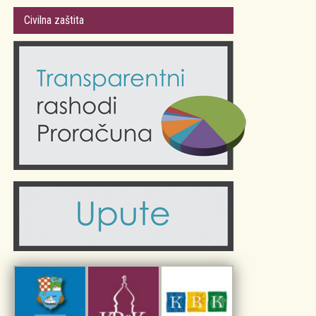
Gradsko vijeće
Plan Grada Krka
Civilna zaštita
Odluke Grada Krka (Službene novine PGŽ)
Krk 360° VR panorama
Kalendar događanja
Krk uživo
Kultura
Fotogalerije
Obrazovanje
Kalendar događanja
Zdravlje
Turistička zajednica Grada Krka
Komunalne usluge
Turistička zajednica otoka Krka
Civilni sektor (arhiva udruga)
Priča o Krku
Sport i rekreacija
Kulturno nasljeđe otoka Krka
Kulturno-turistička ruta Putovima Frankopana
Dar iz Krka