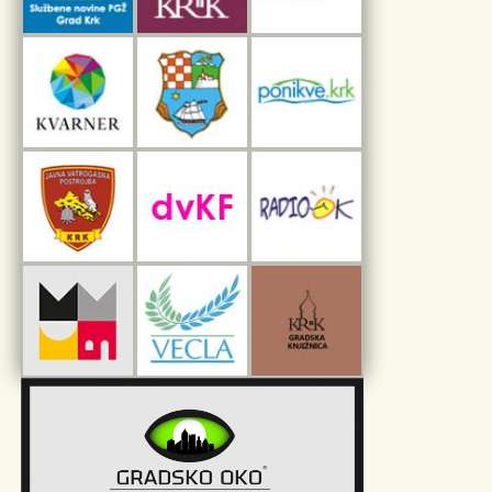
Interpretacijski centar pomorske baštine