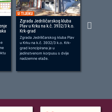
U TIJEKU
U TIJEKU
Zgrada Jedriličarskog kluba
Gradnja ner
enje
Plav u Krku na k.č. 3932/3 k.o.
OU, na predj
naka
Krk-grad
Prometnica će
Zgrada Jedriličarskog kluba Plav
prometnica u 
se
u Krku na k.č. 3932/3 k.o. Krk-
od k.č. 2209/
bne
grad koncipirana je u
odvijanju dv
ektu
jedinstvenom korpusu s dvije
dok su na kra
nadzemne etaže.