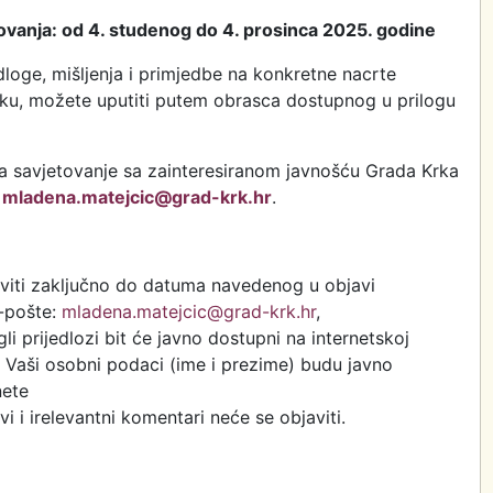
ovanja: od 4. studenog do 4. prosinca 2025. godine
dloge, mišljenja i primjedbe na konkretne nacrte
eku, možete uputiti putem obrasca dostupnog u prilogu
 za savjetovanje sa zainteresiranom javnošću Grada Krka
mladena.matejcic@grad-krk.hr
.
viti zaključno do datuma navedenog u objavi
-pošte:
mladena.matejcic@grad-krk.hr
,
gli prijedlozi bit će javno dostupni na internetskoj
a Vaši osobni podaci (ime i prezime) budu javno
nete
vi i irelevantni komentari neće se objaviti.