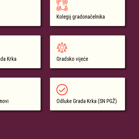
Kolegij gradonačelnika
ada Krka
Gradsko vijeće
anovi
Odluke Grada Krka (SN PGŽ)