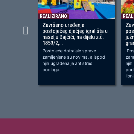
REALIZIRANO
REAL
Završeno uređenje
Zav
postojećeg dječjeg igrališta u
pos
naselju Bajčići, na dijelu z.č.
juž
1859/2,...
gra
Postojeće dotrajale sprave
Post
zamijenjene su novima, a ispod
zami
njih ugrađena je antistres
njih
podloga.
podl
lipn