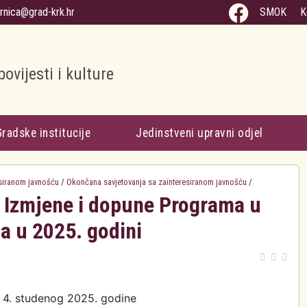
arnica@grad-krk.hr
SMOK
K
povijesti i kulture
Gradske institucije
Jedinstveni upravni odjel
esiranom javnošću
/
Okončana savjetovanja sa zainteresiranom javnošću
/
I. Izmjene i dopune Programa u
a u 2025. godini
: 4. studenog 2025. godine