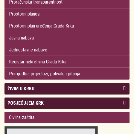
Proračunska transparentnost
Prostorni planovi
Prostorni plan uređenja Grada Krka
Javna nabava
Jednostavne nabave
Registar nekretnina Grada Krka
Primjedbe, prijedlozi, pohvale i pitanja
ŽIVIM U KRKU
Kolegij gradonačelnika
POSJEĆUJEM KRK
Gradsko vijeće
Plan Grada Krka
Civilna zaštita
Odluke Grada Krka (Službene novine PGŽ)
Krk 360° VR panorama