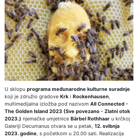
U sklopu
programa međunarodne kulturne suradnje
koji je združio gradove
Krk
i
Rockenhausen
,
multimedijalna izložba pod nazivom
All Connected -
The Golden Island 2023 (Sve povezano - Zlatni otok
2023.)
njemačke umjetnice
Bärbel Rothhaar
u krčkoj
Galeriji Decumanus otvara se u petak,
12. svibnja
2023. godine
, s početkom u 20.00 sati. Realizacija