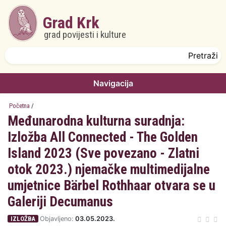
Skoči na glavni sadržaj
Grad Krk
grad povijesti i kulture
Obrazac pretrage
Pretraži
Navigacija
Početna
/
Međunarodna kulturna suradnja:
Izložba All Connected - The Golden
Island 2023 (Sve povezano - Zlatni
otok 2023.) njemačke multimedijalne
umjetnice Bärbel Rothhaar otvara se u
Galeriji Decumanus
IZLOŽBA
Objavljeno:
03.05.2023.