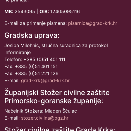
MB
: 2543095 |
OIB
: 12405095116
E-mail za primanje pismena:
pisarnica@grad-krk.hr
Gradska uprava:
Josipa Milohnić, stručna suradnica za protokol i
informiranje
Telefon: +385 (0)51 401 111
Fax: +385 (0)51 401 151
Fax: +385 (0)51 221 126
E-mail:
grad-krk@grad-krk.hr
Županijski Stožer civilne zaštite
Primorsko-goranske županije:
Načelnik Stožera: Mladen Šćulac
E-mail:
stozer.civilna@pgz.hr
Stožer civilne zaštite Grada Krka: