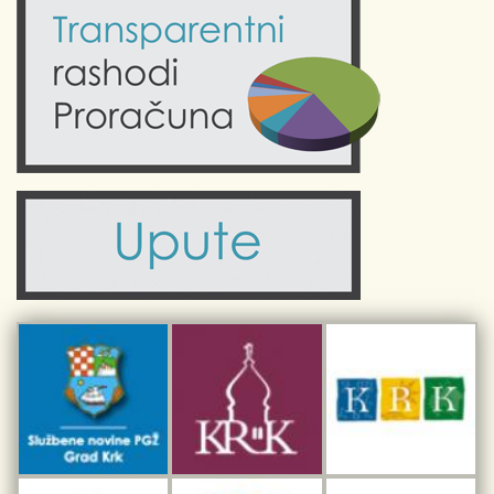
Kalendar događanja
Krk uživo
Kultura
Fotogalerije
Obrazovanje
Kalendar događanja
Zdravlje
Turistička zajednica Grada Krka
Komunalne usluge
Turistička zajednica otoka Krka
Civilni sektor (arhiva udruga)
Priča o Krku
Sport i rekreacija
Kulturno nasljeđe otoka Krka
Kulturno-turistička ruta Putovima Frankopana
Dar iz Krka
Interpretacijski centar pomorske baštine