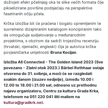
doživjeti efekt pčelinjeg oka te slike većih formata čije
pikselizirane površine podsjećaju na perspektive
fasetiranih očiju pčela.
Krčka izložba bit će praćena i bogato opremljenim te
suvremeno dizajniranim katalogom koncipiranim tako
da omogućuje sudjelovanje u međunarodnim
projektima, s obzirom da sadrži trojezičnu recenziju
(hrvatski, njemački, engleski) čija je autorica krčka
povjesničarka umjetnosti
Bruna Kocijan
.
Izložba All Connected - The Golden Island 2023 (Sve
povezano - Zlatni otok 2023.) Bärbel Rothhaar ostaje
otvorena do 31. svibnja, a moći će se razgledati
svakim danom (izuzev nedjelje), između 10.00 i
12.00 te 18.00 i 21.00 sat, odnosno uz prethodnu
najavu organizatoru, Centru za kulturu Grada Krka,
telefonom na 051 220 041 iliti mailom na
kultura@gradkrk.net
.