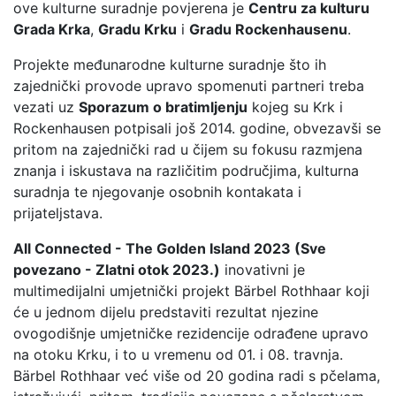
ove kulturne suradnje povjerena je
Centru za kulturu
Grada Krka
,
Gradu Krku
i
Gradu Rockenhausenu
.
Projekte međunarodne kulturne suradnje što ih
zajednički provode upravo spomenuti partneri treba
vezati uz
Sporazum o bratimljenju
kojeg su Krk i
Rockenhausen potpisali još 2014. godine, obvezavši se
pritom na zajednički rad u čijem su fokusu razmjena
znanja i iskustava na različitim područjima, kulturna
suradnja te njegovanje osobnih kontakata i
prijateljstava.
All Connected - The Golden Island 2023 (Sve
povezano - Zlatni otok 2023.)
inovativni je
multimedijalni umjetnički projekt Bärbel Rothhaar koji
će u jednom dijelu predstaviti rezultat njezine
ovogodišnje umjetničke rezidencije odrađene upravo
na otoku Krku, i to u vremenu od 01. i 08. travnja.
Bärbel Rothhaar već više od 20 godina radi s pčelama,