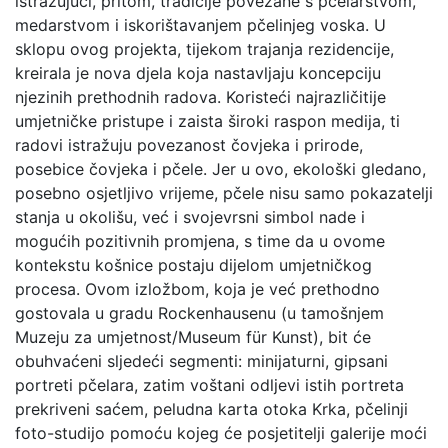
istražujući, pritom, tradicije povezane s pčelarstvom,
medarstvom i iskorištavanjem pčelinjeg voska. U
sklopu ovog projekta, tijekom trajanja rezidencije,
kreirala je nova djela koja nastavljaju koncepciju
njezinih prethodnih radova. Koristeći najrazličitije
umjetničke pristupe i zaista široki raspon medija, ti
radovi istražuju povezanost čovjeka i prirode,
posebice čovjeka i pčele. Jer u ovo, ekološki gledano,
posebno osjetljivo vrijeme, pčele nisu samo pokazatelji
stanja u okolišu, već i svojevrsni simbol nade i
mogućih pozitivnih promjena, s time da u ovome
kontekstu košnice postaju dijelom umjetničkog
procesa. Ovom izložbom, koja je već prethodno
gostovala u gradu Rockenhausenu (u tamošnjem
Muzeju za umjetnost/Museum für Kunst), bit će
obuhvaćeni sljedeći segmenti: minijaturni, gipsani
portreti pčelara, zatim voštani odljevi istih portreta
prekriveni saćem, peludna karta otoka Krka, pčelinji
foto-studijo pomoću kojeg će posjetitelji galerije moći