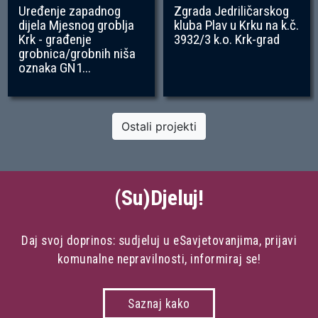
Uređenje zapadnog
Zgrada Jedriličarskog
dijela Mjesnog groblja
kluba Plav u Krku na k.č.
Krk - građenje
3932/3 k.o. Krk-grad
grobnica/grobnih niša
oznaka GN1...
Ostali projekti
(Su)Djeluj!
Daj svoj doprinos: sudjeluj u eSavjetovanjima, prijavi
komunalne nepravilnosti, informiraj se!
Saznaj kako