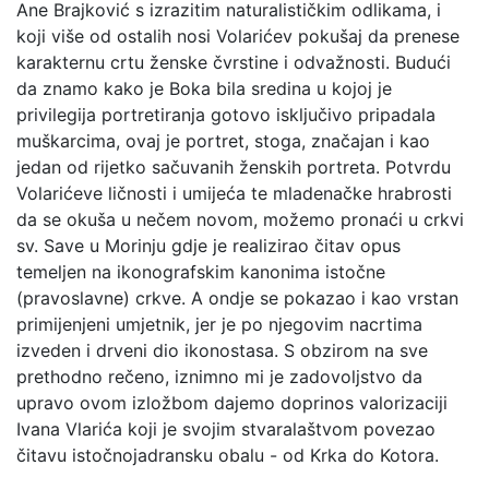
Ane Brajković s izrazitim naturalističkim odlikama, i
koji više od ostalih nosi Volarićev pokušaj da prenese
karakternu crtu ženske čvrstine i odvažnosti. Budući
da znamo kako je Boka bila sredina u kojoj je
privilegija portretiranja gotovo isključivo pripadala
muškarcima, ovaj je portret, stoga, značajan i kao
jedan od rijetko sačuvanih ženskih portreta. Potvrdu
Volarićeve ličnosti i umijeća te mladenačke hrabrosti
da se okuša u nečem novom, možemo pronaći u crkvi
sv. Save u Morinju gdje je realizirao čitav opus
temeljen na ikonografskim kanonima istočne
(pravoslavne) crkve. A ondje se pokazao i kao vrstan
primijenjeni umjetnik, jer je po njegovim nacrtima
izveden i drveni dio ikonostasa. S obzirom na sve
prethodno rečeno, iznimno mi je zadovoljstvo da
upravo ovom izložbom dajemo doprinos valorizaciji
Ivana Vlarića koji je svojim stvaralaštvom povezao
čitavu istočnojadransku obalu - od Krka do Kotora.