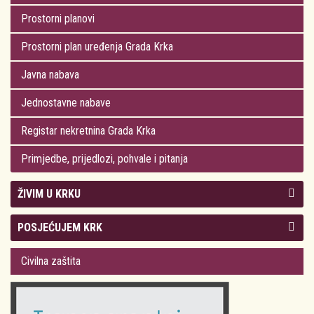
Prostorni planovi
Prostorni plan uređenja Grada Krka
Javna nabava
Jednostavne nabave
Registar nekretnina Grada Krka
Primjedbe, prijedlozi, pohvale i pitanja
ŽIVIM U KRKU
Kolegij gradonačelnika
POSJEĆUJEM KRK
Gradsko vijeće
Plan Grada Krka
Civilna zaštita
Odluke Grada Krka (Službene novine PGŽ)
Krk 360° VR panorama
Kalendar događanja
Krk uživo