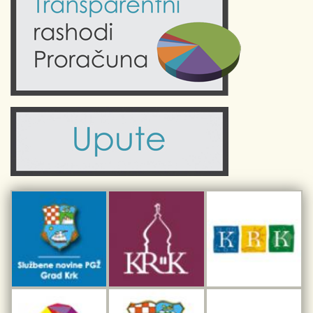
Kultura
Fotogalerije
Obrazovanje
Kalendar događanja
Zdravlje
Turistička zajednica Grada Krka
Komunalne usluge
Turistička zajednica otoka Krka
Civilni sektor (arhiva udruga)
Priča o Krku
Sport i rekreacija
Kulturno nasljeđe otoka Krka
Kulturno-turistička ruta Putovima Frankopana
Dar iz Krka
Interpretacijski centar pomorske baštine