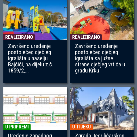
REALIZIRANO
REALIZIRANO
Završeno uređenje
Završeno uređenje
postojećeg dječjeg
postojećeg dječjeg
igrališta u naselju
igrališta sa južne
Bajčići, na dijelu z.č.
strane dječjeg vrtića u
1859/2,...
gradu Krku
U PRIPREMI
U TIJEKU
Uređenje zapadnog
Zgrada Jedriličarskog