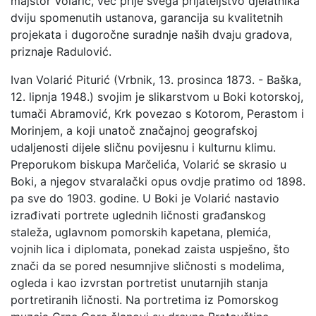
majstor Volarić, već prije svega prijateljstvo djelatnika
dviju spomenutih ustanova, garancija su kvalitetnih
projekata i dugoročne suradnje naših dvaju gradova,
priznaje Radulović.
Ivan Volarić Piturić (Vrbnik, 13. prosinca 1873. - Baška,
12. lipnja 1948.) svojim je slikarstvom u Boki kotorskoj,
tumači Abramović, Krk povezao s Kotorom, Perastom i
Morinjem, a koji unatoč značajnoj geografskoj
udaljenosti dijele sličnu povijesnu i kulturnu klimu.
Preporukom biskupa Marčelića, Volarić se skrasio u
Boki, a njegov stvaralački opus ovdje pratimo od 1898.
pa sve do 1903. godine. U Boki je Volarić nastavio
izrađivati portrete uglednih ličnosti građanskog
staleža, uglavnom pomorskih kapetana, plemića,
vojnih lica i diplomata, ponekad zaista uspješno, što
znači da se pored nesumnjive sličnosti s modelima,
ogleda i kao izvrstan portretist unutarnjih stanja
portretiranih ličnosti. Na portretima iz Pomorskog