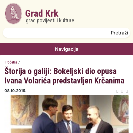
Skoči na glavni sadržaj
Grad Krk
grad povijesti i kulture
Obrazac pretrage
Pretraži
Navigacija
Početna
/
Štorija o galiji: Bokeljski dio opusa
Ivana Volarića predstavljen Krčanima
08.10.2019.