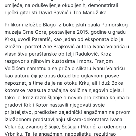
umijeće, na oduševljenje okupljenih, demonstrirali
riječki gitaristi David Savčić i Teo Mandžuka.
Prilikom izložbe Blago iz bokeljskih baula Pomorskog
muzeja Crne Gore, postavljene 2015. godine u gradu
Krku, uvodi Parentić, kao jedan od eksponata bio je
izložen i portret Ane Brajković autora Ivana Volarića u
vlasništvu peraštanske obitelji Radulović. Kroz
razgovor s njihovim kustosima i mons. Franjom
Velčićem nametnula se priča o slikaru Ivanu Volariću
kao autoru čiji je opus dotad bio uglavnom posve
nepoznat, s time da je na otoku Krku, ali i duž Boke
kotorske razasuta značajna količina njegovih djela. I
tako je, kroz razmišljanje o novim projektima kojima bi
gradovi Krk i Kotor nastavili njegovati svoje
prijateljstvo, predložen zajednički angažman na prvom
izložbenom predstavljanju slikara-dekoratera Ivana
Volarića, zvanog Šišujić, Šešuja i Piturić, a rođenog u
Vrbniku. Taj je angažman, naposljetku, rezultirao