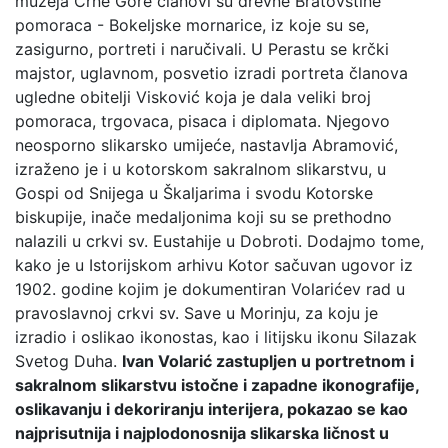
muzeja Crne Gore članovi su drevne Bratovštine
pomoraca - Bokeljske mornarice, iz koje su se,
zasigurno, portreti i naručivali. U Perastu se krčki
majstor, uglavnom, posvetio izradi portreta članova
ugledne obitelji Visković koja je dala veliki broj
pomoraca, trgovaca, pisaca i diplomata. Njegovo
neosporno slikarsko umijeće, nastavlja Abramović,
izraženo je i u kotorskom sakralnom slikarstvu, u
Gospi od Snijega u Škaljarima i svodu Kotorske
biskupije, inače medaljonima koji su se prethodno
nalazili u crkvi sv. Eustahije u Dobroti. Dodajmo tome,
kako je u Istorijskom arhivu Kotor sačuvan ugovor iz
1902. godine kojim je dokumentiran Volarićev rad u
pravoslavnoj crkvi sv. Save u Morinju, za koju je
izradio i oslikao ikonostas, kao i litijsku ikonu Silazak
Svetog Duha.
Ivan Volarić zastupljen u portretnom i
sakralnom slikarstvu istočne i zapadne ikonografije,
oslikavanju i dekoriranju interijera, pokazao se kao
najprisutnija i najplodonosnija slikarska ličnost u