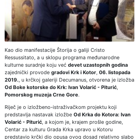
Kao dio manifestacije Štorija o galiji Cristo
Ressussitato, a u sklopu programa međunarodne
kulturne suradnje koju već
devet uzastopnih godina
zajednički provode
gradovi Krk i Kotor
,
06. listopada
2019.
, u krčkoj galeriji Decumanus, otvorena je izložba
Od Boke kotorske do Krk: Ivan Volarić - Piturić
,
Pomorskog muzeja Crne Gore
.
Riječ je o izložbeno-istraživačkom projektu koji
predstavlja nastavak izložbe
Od Krka do Kotora: Ivan
Volarić - Piturić
, a kojom je, krajem prošle godine,
Centar za kulturu Grada Krka upravo u Kotoru
predstavio krčki dio opusa ovog dosad relativno slabo