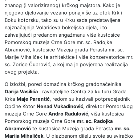
znanog (i valoriziranog) krčkog majstora. Kako je
njegovo djelovanje vezano ponajviše uz otok Krk i
Boku kotorsku, tako su u Krku sada predstavljena
najznačajnija Volarićeva bokeljska djela, i to
zahvaljujući predanom angažmanu više kustosice
Pomorskog muzeja Crne Gore mr. sc. Radojke
Abramović, kustosice Muzeja grada Perasta mr. sc.
Marije Mihaliček te arhitektice i više konzervatorice mr.
sc. Zorice Čubrović, a kojima je povjerena realizacija
ovog projekta.
O izložbi, pored domaćina krčkog gradonačelnika
Darija Vasilića
i ravnateljice Centra za kulturu Grada
Krka
Maje Parentić
, redom su kazivali potpredsjednik
Općine Kotor
Nenad Vukadinović
, direktor Pomorskog
muzeja Crne Gore
Andro Radulović
, viša kustosica
Pomorskog muzeja Crne Gore
mr. sc. Radojka
Abramović
te kustosica Muzeja grada Perasta
mr. sc.
Marija Mihaliček
. U glazbenom dijelu svoje su sviračko