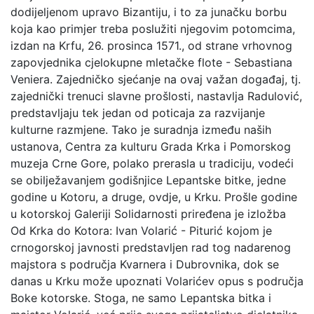
dodijeljenom upravo Bizantiju, i to za junačku borbu
koja kao primjer treba poslužiti njegovim potomcima,
izdan na Krfu, 26. prosinca 1571., od strane vrhovnog
zapovjednika cjelokupne mletačke flote - Sebastiana
Veniera. Zajedničko sjećanje na ovaj važan događaj, tj.
zajednički trenuci slavne prošlosti, nastavlja Radulović,
predstavljaju tek jedan od poticaja za razvijanje
kulturne razmjene. Tako je suradnja između naših
ustanova, Centra za kulturu Grada Krka i Pomorskog
muzeja Crne Gore, polako prerasla u tradiciju, vodeći
se obilježavanjem godišnjice Lepantske bitke, jedne
godine u Kotoru, a druge, ovdje, u Krku. Prošle godine
u kotorskoj Galeriji Solidarnosti priređena je izložba
Od Krka do Kotora: Ivan Volarić - Piturić kojom je
crnogorskoj javnosti predstavljen rad tog nadarenog
majstora s područja Kvarnera i Dubrovnika, dok se
danas u Krku može upoznati Volarićev opus s područja
Boke kotorske. Stoga, ne samo Lepantska bitka i