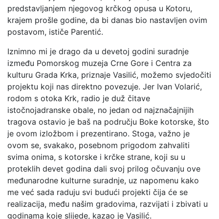
predstavljanjem njegovog krčkog opusa u Kotoru,
krajem prošle godine, da bi danas bio nastavljen ovim
postavom, ističe Parentić.
Iznimno mi je drago da u devetoj godini suradnje
između Pomorskog muzeja Crne Gore i Centra za
kulturu Grada Krka, priznaje Vasilić, možemo svjedočiti
projektu koji nas direktno povezuje. Jer Ivan Volarić,
rodom s otoka Krk, radio je duž čitave
istočnojadranske obale, no jedan od najznačajnijih
tragova ostavio je baš na području Boke kotorske, što
je ovom izložbom i prezentirano. Stoga, važno je
ovom se, svakako, posebnom prigodom zahvaliti
svima onima, s kotorske i krčke strane, koji su u
proteklih devet godina dali svoj prilog očuvanju ove
međunarodne kulturne suradnje, uz napomenu kako
me već sada raduju svi budući projekti čija će se
realizacija, među našim gradovima, razvijati i zbivati u
godinama koje slijede, kazao je Vasilić.