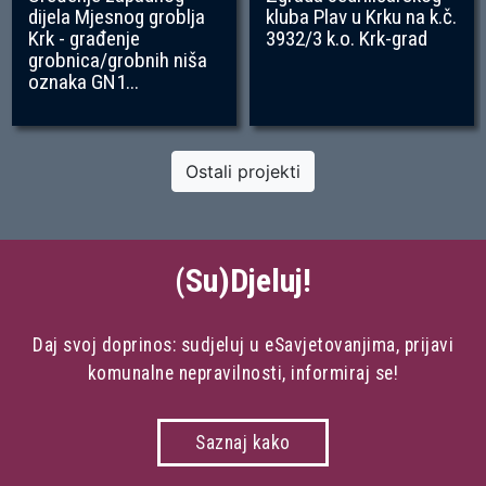
dijela Mjesnog groblja
kluba Plav u Krku na k.č.
Krk - građenje
3932/3 k.o. Krk-grad
grobnica/grobnih niša
oznaka GN1...
Ostali projekti
(Su)Djeluj!
Daj svoj doprinos: sudjeluj u eSavjetovanjima, prijavi
komunalne nepravilnosti, informiraj se!
Saznaj kako