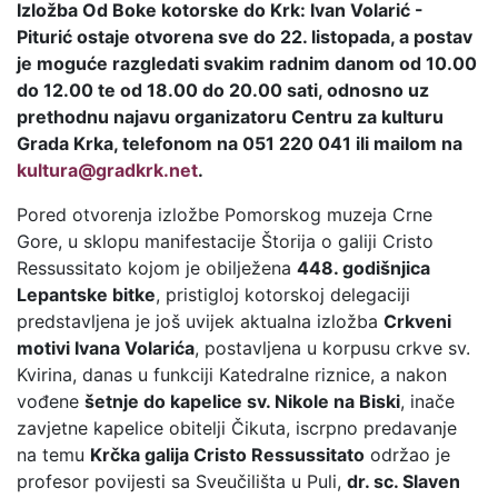
Izložba Od Boke kotorske do Krk: Ivan Volarić -
Piturić ostaje otvorena sve do 22. listopada, a postav
je moguće razgledati svakim radnim danom od 10.00
do 12.00 te od 18.00 do 20.00 sati, odnosno uz
prethodnu najavu organizatoru Centru za kulturu
Grada Krka, telefonom na 051 220 041 ili mailom na
kultura@gradkrk.net
.
Pored otvorenja izložbe Pomorskog muzeja Crne
Gore, u sklopu manifestacije Štorija o galiji Cristo
Ressussitato kojom je obilježena
448. godišnjica
Lepantske bitke
, pristigloj kotorskoj delegaciji
predstavljena je još uvijek aktualna izložba
Crkveni
motivi Ivana Volarića
, postavljena u korpusu crkve sv.
Kvirina, danas u funkciji Katedralne riznice, a nakon
vođene
šetnje do kapelice sv. Nikole na Biski
, inače
zavjetne kapelice obitelji Čikuta, iscrpno predavanje
na temu
Krčka galija Cristo Ressussitato
održao je
profesor povijesti sa Sveučilišta u Puli,
dr. sc. Slaven