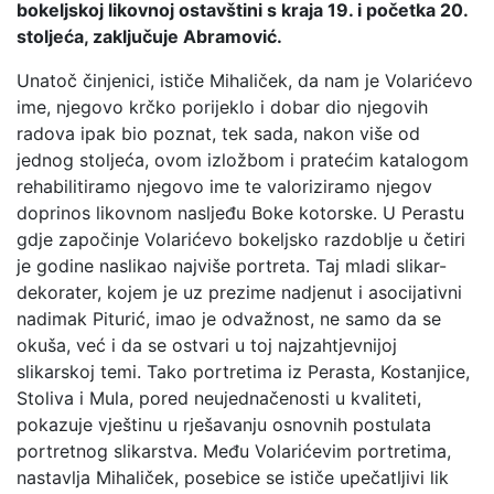
bokeljskoj likovnoj ostavštini s kraja 19. i početka 20.
stoljeća, zaključuje Abramović.
Unatoč činjenici, ističe Mihaliček, da nam je Volarićevo
ime, njegovo krčko porijeklo i dobar dio njegovih
radova ipak bio poznat, tek sada, nakon više od
jednog stoljeća, ovom izložbom i pratećim katalogom
rehabilitiramo njegovo ime te valoriziramo njegov
doprinos likovnom nasljeđu Boke kotorske. U Perastu
gdje započinje Volarićevo bokeljsko razdoblje u četiri
je godine naslikao najviše portreta. Taj mladi slikar-
dekorater, kojem je uz prezime nadjenut i asocijativni
nadimak Piturić, imao je odvažnost, ne samo da se
okuša, već i da se ostvari u toj najzahtjevnijoj
slikarskoj temi. Tako portretima iz Perasta, Kostanjice,
Stoliva i Mula, pored neujednačenosti u kvaliteti,
pokazuje vještinu u rješavanju osnovnih postulata
portretnog slikarstva. Među Volarićevim portretima,
nastavlja Mihaliček, posebice se ističe upečatljivi lik