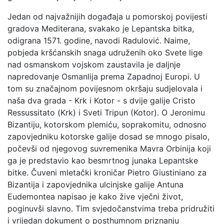
Jedan od najvažnijih događaja u pomorskoj povijesti
gradova Mediterana, svakako je Lepantska bitka,
odigrana 1571. godine, navodi Radulović. Naime,
pobjeda kršćanskih snaga udruženih oko Svete lige
nad osmanskom vojskom zaustavila je daljnje
napredovanje Osmanlija prema Zapadnoj Europi. U
tom su značajnom povijesnom okršaju sudjelovala i
naša dva grada - Krk i Kotor - s dvije galije Cristo
Ressussitato (Krk) i Sveti Tripun (Kotor). O Jeronimu
Bizantiju, kotorskom plemiću, soprakomitu, odnosno
zapovjedniku kotorske galije dosad se mnogo pisalo,
počevši od njegovog suvremenika Mavra Orbinija koji
ga je predstavio kao besmrtnog junaka Lepantske
bitke. Čuveni mletački kroničar Pietro Giustiniano za
Bizantija i zapovjednika ulcinjske galije Antuna
Eudemontea napisao je kako žive vječni život,
poginuvši slavno. Tim svjedočanstvima treba pridružiti
i vrijedan dokument o posthumnom priznanju