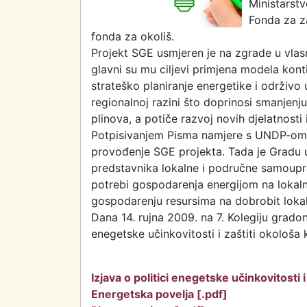
Ministarst
Fonda za za
fonda za okoliš.
Projekt SGE usmjeren je na zgrade u vlasn
glavni su mu ciljevi primjena modela kon
strateško planiranje energetike i održivo 
regionalnoj razini što doprinosi smanjenj
plinova, a potiče razvoj novih djelatnosti
Potpisivanjem Pisma namjere s UNDP-om Gr
provođenje SGE projekta. Tada je Gradu u
predstavnika lokalne i područne samouprav
potrebi gospodarenja energijom na lokalno
gospodarenju resursima na dobrobit lokal
Dana 14. rujna 2009. na 7. Kolegiju gradon
enegetske učinkovitosti i zaštiti okološa
Izjava o politici enegetske učinkovitosti 
Energetska povelja [.pdf]