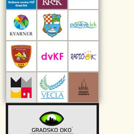
Interpretacijski centar pomorske baštine