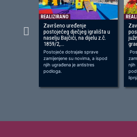
REALIZIRANO
REAL
Završeno uređenje
Zav
postojećeg dječjeg igrališta u
pos
naselju Bajčići, na dijelu z.č.
juž
1859/2,...
gra
Postojeće dotrajale sprave
Post
zamijenjene su novima, a ispod
zami
njih ugrađena je antistres
njih
podloga.
podl
lipn