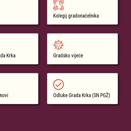
Kolegij gradonačelnika
ada Krka
Gradsko vijeće
anovi
Odluke Grada Krka (SN PGŽ)