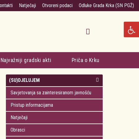
ontakti
Natječaji
Otvoreni podaci
Odluke Grada Krka (SN PGŽ)
Najvažniji gradski akti
Priča o Krku
(SU)DJELUJEM
Savjetovanja sa zainteresiranom javnošću
Pristup informacijama
Natječaji
Obrasci