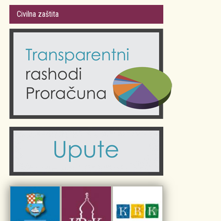
Gradsko vijeće
Plan Grada Krka
Civilna zaštita
Odluke Grada Krka (Službene novine PGŽ)
Krk 360° VR panorama
Kalendar događanja
Krk uživo
Kultura
Fotogalerije
Obrazovanje
Kalendar događanja
Zdravlje
Turistička zajednica Grada Krka
Komunalne usluge
Turistička zajednica otoka Krka
Civilni sektor (arhiva udruga)
Priča o Krku
Sport i rekreacija
Kulturno nasljeđe otoka Krka
Kulturno-turistička ruta Putovima Frankopana
Dar iz Krka