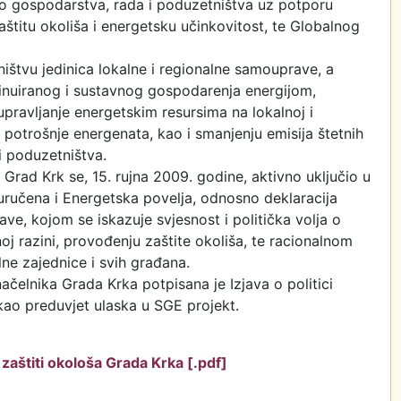
vo gospodarstva, rada i poduzetništva uz potporu
štitu okoliša i energetsku učinkovitost, te Globalnog
ištvu jedinica lokalne i regionalne samouprave, a
tinuiranog i sustavnog gospodarenja energijom,
upravljanje energetskim resursima na lokalnoj i
u potrošnje energenata, kao i smanjenju emisija štetnih
 i poduzetništva.
ad Krk se, 15. rujna 2009. godine, aktivno uključio u
ručena i Energetska povelja, odnosno deklaracija
e, kojom se iskazuje svjesnost i politička volja o
j razini, provođenju zaštite okoliša, te racionalnom
ne zajednice i svih građana.
ačelnika Grada Krka potpisana je Izjava o politici
 kao preduvjet ulaska u SGE projekt.
i zaštiti okološa Grada Krka [.pdf]