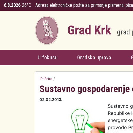
Skoči na glavni sadržaj
6.8.2026
26°C
Adresa elektroničke pošte za primanje pismena:
pis
Grad Krk
grad 
U fokusu
Gradska uprava
Početna
/
Sustavno gospodarenje 
02.02.2013.
Sustavno g
Republike H
energetske 
provode Pr