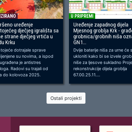
IZIRANO
U PRIPREMI
ršeno uređenje
Uređenje zapadnog dijela
tojećeg dječjeg igrališta sa
Mjesnog groblja Krk - građ
ne strane dječjeg vrtića u
grobnica/grobnih niša oz
du Krku
GN1...
ojeće dotrajale sprave
Dvije baterije niša za urne će 
jenjene su novima, a ispod
ukloniti kako bi se izvele gro
 ugrađena je antistres
niše za ljesove sukladno Proj
oga. Radovi su trajali od
rekonstrukcije dijela groblja
ja do kolovoza 2025.
67.00.25.11....
Ostali projekti