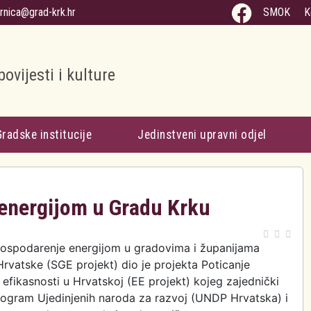
arnica@grad-krk.hr
SMOK
K
povijesti i kulture
Gradske institucije
Jedinstveni upravni odjel
energijom u Gradu Krku
ospodarenje energijom u gradovima i županijama
rvatske (SGE projekt) dio je projekta Poticanje
efikasnosti u Hrvatskoj (EE projekt) kojeg zajednički
ogram Ujedinjenih naroda za razvoj (UNDP Hrvatska) i