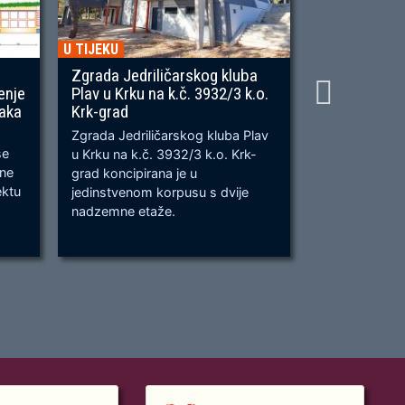
U TIJEKU
U TIJEKU
Zgrada Jedriličarskog kluba
Gradnja ner
enje
Plav u Krku na k.č. 3932/3 k.o.
OU, na predj
naka
Krk-grad
Prometnica će
Zgrada Jedriličarskog kluba Plav
prometnica u 
se
u Krku na k.č. 3932/3 k.o. Krk-
od k.č. 2209/
bne
grad koncipirana je u
odvijanju dv
ektu
jedinstvenom korpusu s dvije
dok su na kra
nadzemne etaže.