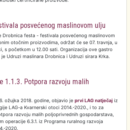
kološki certificirane proizvode.
tržnica u gradu Krku
estivala posvećenog maslinovom ulju
je Drobnica festa - festivala posvećenog maslinovom
htonim otočnim proizvodima, održat će se 07. travnja, u
ci, s početkom u 12.00 sati. Organizacija ove gastro
 je Udruzi maslinara Drobnica i Udruzi sirara Krka.
je Drobnica festa - festivala posvećenog maslinovom
e 1.1.3. Potpora razvoju malih
6. ožujka 2018. godine, objavio je
prvi LAG natječaj
iz
gije LAG-a Kvarnerski otoci 2014.-2020., i to za
otpora razvoju malih poljoprivrednih gospodarstava,
om operacije 6.3.1. iz Programa ruralnog razvoja
4.-2020.