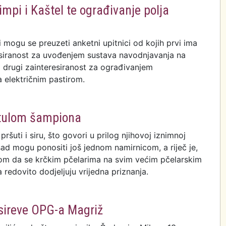
mpi i Kaštel te ograđivanje polja
i mogu se preuzeti anketni upitnici od kojih prvi ima
resiranost za uvođenjem sustava navodnjavanja na
 a drugi zainteresiranost za ograđivanjem
a električnim pastirom.
avadnjavanje polja Kimpi i Kaštel te ograđivanje polja
 pastirom
itulom šampiona
šuti i siru, što govori u prilog njihovoj iznimnoj
dsad mogu ponositi još jednom namirnicom, a riječ je,
om da se krčkim pčelarima na svim većim pčelarskim
redovito dodjeljuju vrijedna priznanja.
uljin med ovjenčan titulom šampiona
 sireve OPG-a Magriž