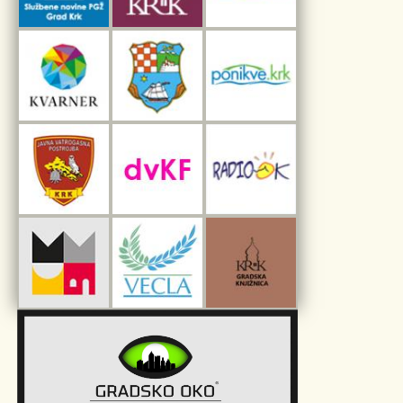
Interpretacijski centar pomorske baštine