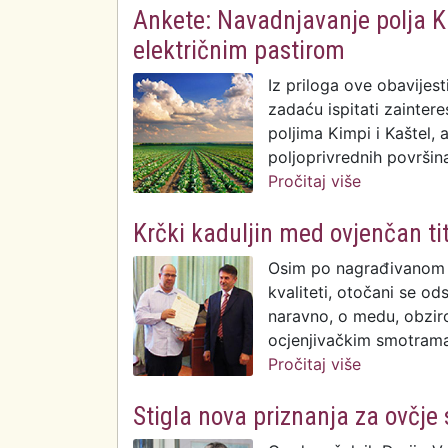
Ankete: Navadnjavanje polja Ki
električnim pastirom
Iz priloga ove obavijest
zadaću ispitati zainte
poljima Kimpi i Kaštel,
poljoprivrednih površin
Pročitaj više
o Ankete: N
električnim
Krčki kaduljin med ovjenčan t
Osim po nagrađivanom pr
kvaliteti, otočani se o
naravno, o medu, obzir
ocjenjivačkim smotrama 
Pročitaj više
o Krčki kad
Stigla nova priznanja za ovčje