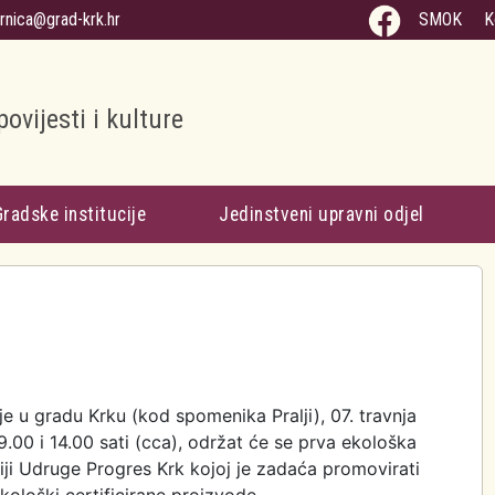
arnica@grad-krk.hr
SMOK
K
povijesti i kulture
Gradske institucije
Jedinstveni upravni odjel
je u gradu Krku (kod spomenika Pralji), 07. travnja
.00 i 14.00 sati (cca), održat će se prva ekološka
ciji Udruge Progres Krk kojoj je zadaća promovirati