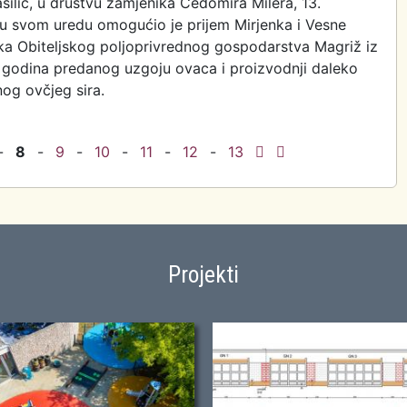
silić, u društvu zamjenika Čedomira Milera, 13.
 u svom uredu omogućio je prijem Mirjenka i Vesne
ika Obiteljskog poljoprivrednog gospodarstva Magriž iz
0 godina predanog uzgoju ovaca i proizvodnji daleko
og ovčjeg sira.
va priznanja za ovčje sireve OPG-a Magriž
-
8
-
9
-
10
-
11
-
12
-
13
Projekti