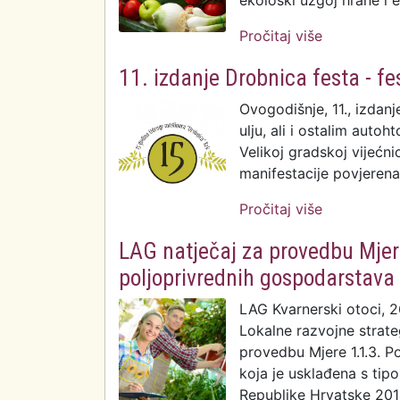
ekološki uzgoj hrane i e
Pročitaj više
o Prva eko 
11. izdanje Drobnica festa - f
Ovogodišnje, 11., izdan
ulju, ali i ostalim auto
Velikoj gradskoj vijećni
manifestacije povjerena
Pročitaj više
o 11. izdan
ulju
LAG natječaj za provedbu Mjer
poljoprivrednih gospodarstava
LAG Kvarnerski otoci, 2
Lokalne razvojne strate
provedbu Mjere 1.1.3. P
koja je usklađena s tip
Republike Hrvatske 201