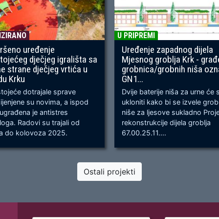
IZIRANO
U PRIPREMI
ršeno uređenje
Uređenje zapadnog dijela
tojećeg dječjeg igrališta sa
Mjesnog groblja Krk - građ
ne strane dječjeg vrtića u
grobnica/grobnih niša oz
du Krku
GN1...
ojeće dotrajale sprave
Dvije baterije niša za urne će 
jenjene su novima, a ispod
ukloniti kako bi se izvele gro
 ugrađena je antistres
niše za ljesove sukladno Proj
oga. Radovi su trajali od
rekonstrukcije dijela groblja
ja do kolovoza 2025.
67.00.25.11....
Ostali projekti