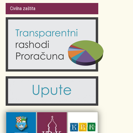
Gradsko vijeće
Plan Grada Krka
Civilna zaštita
Odluke Grada Krka (Službene novine PGŽ)
Krk 360° VR panorama
Kalendar događanja
Krk uživo
Kultura
Fotogalerije
Obrazovanje
Kalendar događanja
Zdravlje
Turistička zajednica Grada Krka
Komunalne usluge
Turistička zajednica otoka Krka
Civilni sektor (arhiva udruga)
Priča o Krku
Sport i rekreacija
Kulturno nasljeđe otoka Krka
Kulturno-turistička ruta Putovima Frankopana
Dar iz Krka