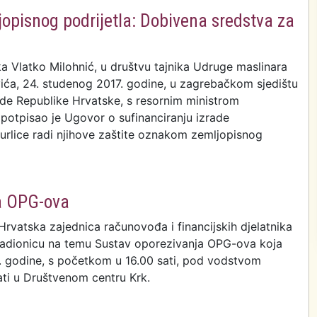
opisnog podrijetla: Dobivena sredstva za
ka Vlatko Milohnić, u društvu tajnika Udruge maslinara
ća, 24. studenog 2017. godine, u zagrebačkom sjedištu
ede Republike Hrvatske, s resornim ministrom
potpisao je Ugovor o sufinanciranju izrade
šurlice radi njihove zaštite oznakom zemljopisnog
mljopisnog podrijetla: Dobivena sredstva za izradu
ja OPG-ova
Hrvatska zajednica računovođa i financijskih djelatnika
 radionicu na temu Sustav oporezivanja OPG-ova koja
7. godine, s početkom u 16.00 sati, pod vodstvom
ati u Društvenom centru Krk.
a: Sustav oporezivanja OPG-ova