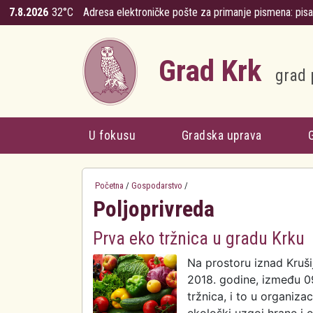
Skoči na glavni sadržaj
7.8.2026
32°C
Adresa elektroničke pošte za primanje pismena:
pis
Grad Krk
grad 
U fokusu
Gradska uprava
Početna
/
Gospodarstvo
/
Poljoprivreda
Prva eko tržnica u gradu Krku
Na prostoru iznad Kruši
2018. godine, između 09
tržnica, i to u organiza