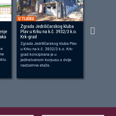
U TIJEKU
U TIJEKU
Zgrada Jedriličarskog kluba
Gradnja ner
enje
Plav u Krku na k.č. 3932/3 k.o.
OU, na predj
naka
Krk-grad
Prometnica će
Zgrada Jedriličarskog kluba Plav
prometnica u 
se
u Krku na k.č. 3932/3 k.o. Krk-
od k.č. 2209/
bne
grad koncipirana je u
odvijanju dv
ektu
jedinstvenom korpusu s dvije
dok su na kra
nadzemne etaže.