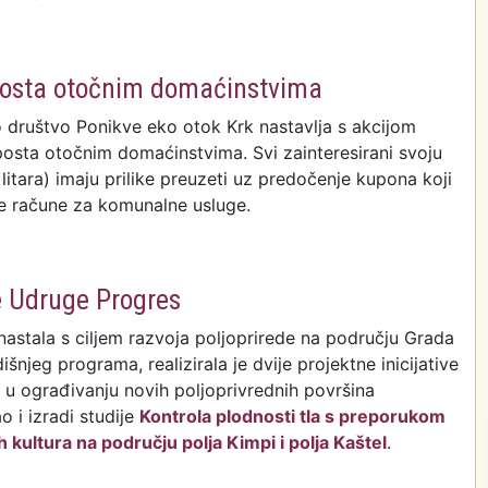
ere 1.1.3. Potpora razvoju malih poljoprivrednih
posta otočnim domaćinstvima
 društvo Ponikve eko otok Krk nastavlja s akcijom
osta otočnim domaćinstvima. Svi zainteresirani svoju
litara) imaju prilike preuzeti uz predočenje kupona koji
ne račune za komunalne usluge.
esplatne podjele komposta otočnim domaćinstvima
e Udruge Progres
astala s ciljem razvoja poljoprirede na području Grada
šnjeg programa, realizirala je dvije projektne inicijative
ju u ograđivanju novih poljoprivrednih površina
o i izradi studije
Kontrola plodnosti tla s preporukom
 kultura na području polja Kimpi i polja Kaštel
.
 dvaju projekata krčke Udruge Progres