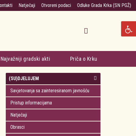
ontakti
Natječaji
Otvoreni podaci
Odluke Grada Krka (SN PGŽ)
Najvažniji gradski akti
Priča o Krku
(SU)DJELUJEM
Savjetovanja sa zainteresiranom javnošću
Pristup informacijama
Natječaji
Obrasci