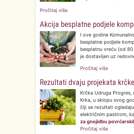
Pročitaj više
o LAG natječaj za provedbu Mj
gospodarstava
Akcija besplatne podjele kom
I ove godine Komunalno
besplatne podjele komp
besplatnu vreću (od 80 
je dostavljen uz redov
Pročitaj više
o Akcija b
Rezultati dvaju projekata krčk
Krčka Udruga Progres, n
Krka, u sklopu svog godi
čiji se rezultati ogleda
električnim pastirom, ka
za gnojidbu povrćarskih
Pročitaj više
o Rezultati