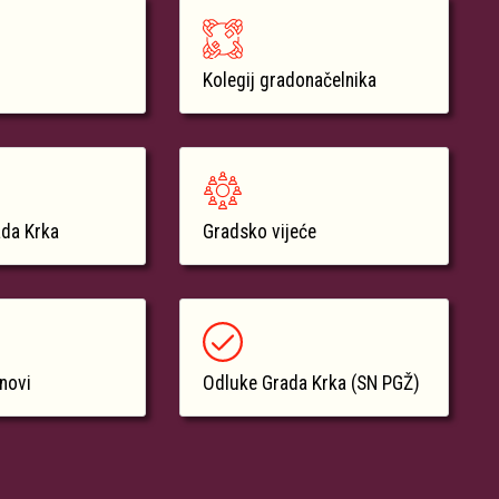
Kolegij gradonačelnika
ada Krka
Gradsko vijeće
anovi
Odluke Grada Krka (SN PGŽ)