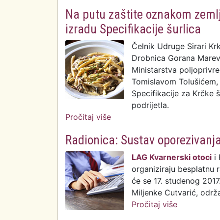
Na putu zaštite oznakom zemlj
izradu Specifikacije šurlica
Čelnik Udruge Sirari Kr
Drobnica Gorana Marevi
Ministarstva poljoprivr
Tomislavom Tolušićem, 
Specifikacije za Krčke 
podrijetla.
Pročitaj više
o Na putu zaštite oznakom ze
Specifikacije šurlica
Radionica: Sustav oporezivan
LAG Kvarnerski otoci
i 
organiziraju besplatnu
će se 17. studenog 201
Miljenke Cutvarić, održ
Pročitaj više
o Radionic