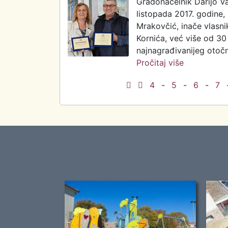
Gradonačelnik Darijo Va
listopada 2017. godine,
Mrakovčić, inače vlasn
Kornića, već više od 3
najnagrađivanijeg otočn
Pročitaj više
o Stigla no
4
-
5
-
6
-
7