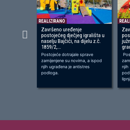
REALIZIRANO
REAL
Završeno uređenje
Zav
postojećeg dječjeg igrališta u
pos
naselju Bajčići, na dijelu z.č.
juž
1859/2,...
gra
Postojeće dotrajale sprave
Post
zamijenjene su novima, a ispod
zami
njih ugrađena je antistres
njih
podloga.
podl
lipn