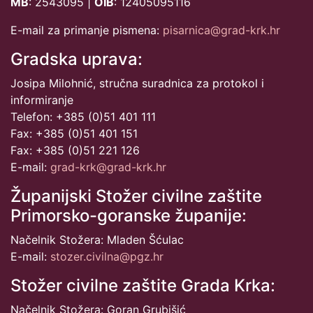
MB
: 2543095 |
OIB
: 12405095116
E-mail za primanje pismena:
pisarnica@grad-krk.hr
Gradska uprava:
Josipa Milohnić, stručna suradnica za protokol i
informiranje
Telefon: +385 (0)51 401 111
Fax: +385 (0)51 401 151
Fax: +385 (0)51 221 126
E-mail:
grad-krk@grad-krk.hr
Županijski Stožer civilne zaštite
Primorsko-goranske županije:
Načelnik Stožera: Mladen Šćulac
E-mail:
stozer.civilna@pgz.hr
Stožer civilne zaštite Grada Krka:
Načelnik Stožera: Goran Grubišić