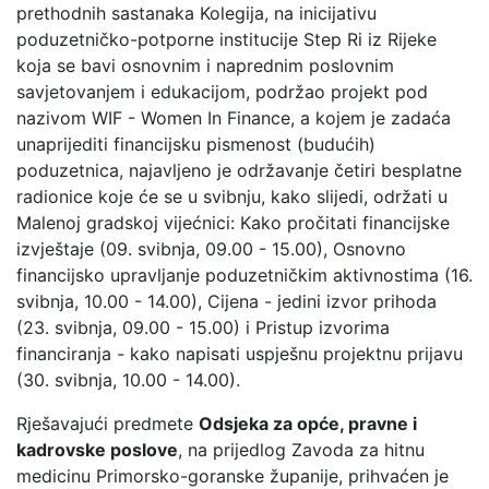
prethodnih sastanaka Kolegija, na inicijativu
poduzetničko-potporne institucije Step Ri iz Rijeke
koja se bavi osnovnim i naprednim poslovnim
savjetovanjem i edukacijom, podržao projekt pod
nazivom WIF - Women In Finance, a kojem je zadaća
unaprijediti financijsku pismenost (budućih)
poduzetnica, najavljeno je održavanje četiri besplatne
radionice koje će se u svibnju, kako slijedi, održati u
Malenoj gradskoj vijećnici: Kako pročitati financijske
izvještaje (09. svibnja, 09.00 - 15.00), Osnovno
financijsko upravljanje poduzetničkim aktivnostima (16.
svibnja, 10.00 - 14.00), Cijena - jedini izvor prihoda
(23. svibnja, 09.00 - 15.00) i Pristup izvorima
financiranja - kako napisati uspješnu projektnu prijavu
(30. svibnja, 10.00 - 14.00).
Rješavajući predmete
Odsjeka za opće, pravne i
kadrovske poslove
, na prijedlog Zavoda za hitnu
medicinu Primorsko-goranske županije, prihvaćen je