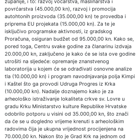
županije, i to: razvoj voćarstva, maslinarstva i
povrćarstva (45.000,00 kn), razvoj i promocija
autohtonih proizvoda (35.000,00 kn) te provedba i
priprema EU projekata (15.000,00 kn). Za te je
isključivo programske aktivnosti, iz gradskog
Proračuna, osiguran budžet od 95.000,00 kn. Kako se,
pored toga, Centru svake godine za članarinu izdvaja
20.000,00 kn, zaključeno je kako će se ista ove godine
utrošiti na sljedeće: opremanje znanstvenog
laboratorija u kojem će se odrađivati osnovne analize
tla (10.000,00 kn) i program navodnjavanja polja Kimpi
i Kaštel što ga provodi Udruga Progres iz Krka
(10.000,00 kn). Nadalje doznajemo kako je za
arheološko istraživanje lokaliteta crkve sv. Lovre u
gradu Krku Ministarstvo kulture Republike Hrvatske
odobrilo potporu u visini od 35.000,00 kn, što znači
da će se u dogledno vrijeme krenuti s arheološkim
radovima čija je ukupna vrijednost procijenjena na
70.000,00 kn. Nakon što je Grad Krk na jednom od