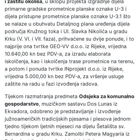
i zaštitu okoliša
, u sklopu projekta izgradnje dijela
primarne gradske prometnice planske oznake U-3 i
dijela pristupne prometnice planske oznake U-3.1 što
se nalaze u obuhvatu Detaljnog plana uređenja dijela
područja Kružnog toka i Ul. Slavka Nikolića u gradu
Krku (V. VI. i VII. faza), prihvaćene su dvije ponude, i to
najprije ona tvrtke GEO-VV d.o.o. iz Rijeke, vrijedna
10.640,00 kn bez PDV-a, za izradu elaborata
iskolčenja, kao i iskolčenja trase prometnice na terenu,
a potom i ponuda tvrtke INprojekt d.o.o. iz Rijeke,
vrijedna 5.000,00 kn bez PDV-a, za vršenje usluge
zaštite na radu u fazi izvođenja radova.
Tijekom razmatranja predmeta
Odsjeka za komunalno
gospodarstvo
, muzičkom sastavu Dos Lunas iz
Ekvadora, odobreno je predstavljanje i izvođenje
južnoameričkih tradicijskih pjesama i plesova jednom
tjedno tijekom ljetnih mjeseci na dijelu Šetališta sv.
Bernardina u gradu Krku. Zamolbi Petera Magyaria iz