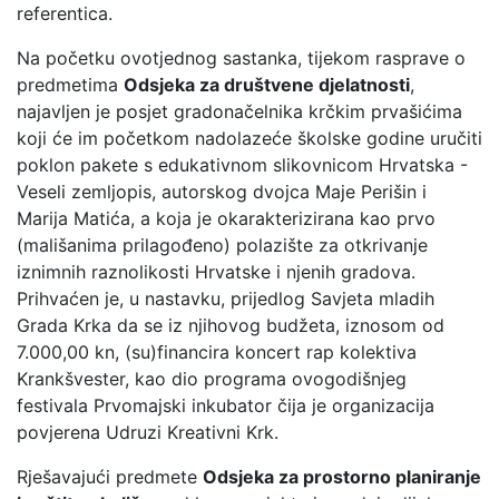
referentica.
Na početku ovotjednog sastanka, tijekom rasprave o
predmetima
Odsjeka za društvene djelatnosti
,
najavljen je posjet gradonačelnika krčkim prvašićima
koji će im početkom nadolazeće školske godine uručiti
poklon pakete s edukativnom slikovnicom Hrvatska -
Veseli zemljopis, autorskog dvojca Maje Perišin i
Marija Matića, a koja je okarakterizirana kao prvo
(mališanima prilagođeno) polazište za otkrivanje
iznimnih raznolikosti Hrvatske i njenih gradova.
Prihvaćen je, u nastavku, prijedlog Savjeta mladih
Grada Krka da se iz njihovog budžeta, iznosom od
7.000,00 kn, (su)financira koncert rap kolektiva
Krankšvester, kao dio programa ovogodišnjeg
festivala Prvomajski inkubator čija je organizacija
povjerena Udruzi Kreativni Krk.
Rješavajući predmete
Odsjeka za prostorno planiranje