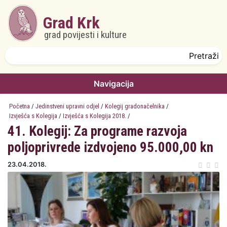
Skoči na glavni sadržaj
Grad Krk
grad povijesti i kulture
Obrazac pretrage
Pretraži
Navigacija
Početna
/
Jedinstveni upravni odjel
/
Kolegij gradonačelnika
/
Izvješća s Kolegija
/
Izvješća s Kolegija 2018.
/
41. Kolegij: Za programe razvoja
poljoprivrede izdvojeno 95.000,00 kn
23.04.2018.