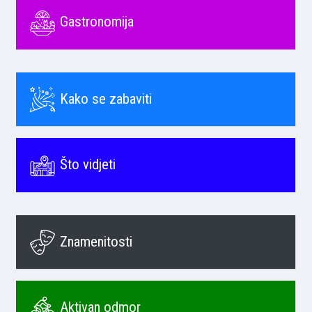
Gastronomija
Kako se zabaviti
Što vidjeti
Znamenitosti
Aktivan odmor