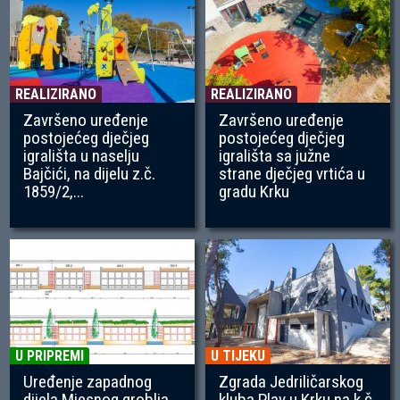
REALIZIRANO
REALIZIRANO
Završeno uređenje
Završeno uređenje
postojećeg dječjeg
postojećeg dječjeg
igrališta u naselju
igrališta sa južne
Bajčići, na dijelu z.č.
strane dječjeg vrtića u
1859/2,...
gradu Krku
U PRIPREMI
U TIJEKU
Uređenje zapadnog
Zgrada Jedriličarskog
dijela Mjesnog groblja
kluba Plav u Krku na k.č.