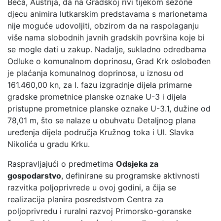
Beča, Austrija, da na Gradskoj rivi tijekom sezone
djecu animira lutkarskim predstavama s marionetama
nije moguće udovoljiti, obzirom da na raspolaganju
više nama slobodnih javnih gradskih površina koje bi
se mogle dati u zakup. Nadalje, sukladno odredbama
Odluke o komunalnom doprinosu, Grad Krk oslobođen
je plaćanja komunalnog doprinosa, u iznosu od
161.460,00 kn, za I. fazu izgradnje dijela primarne
gradske prometnice planske oznake U-3 i dijela
pristupne prometnice planske oznake U-3.1, dužine od
78,01 m, što se nalaze u obuhvatu Detaljnog plana
uređenja dijela područja Kružnog toka i Ul. Slavka
Nikolića u gradu Krku.
Raspravljajući o predmetima
Odsjeka za
gospodarstvo
, definirane su programske aktivnosti
razvitka poljoprivrede u ovoj godini, a čija se
realizacija planira posredstvom Centra za
poljoprivredu i ruralni razvoj Primorsko-goranske