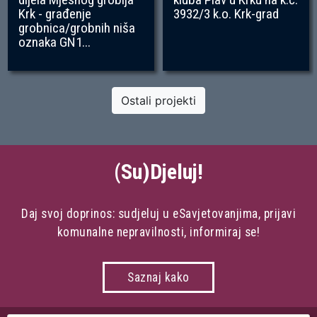
Krk - građenje
3932/3 k.o. Krk-grad
grobnica/grobnih niša
oznaka GN1...
Ostali projekti
(Su)Djeluj!
Daj svoj doprinos: sudjeluj u eSavjetovanjima, prijavi
komunalne nepravilnosti, informiraj se!
Saznaj kako