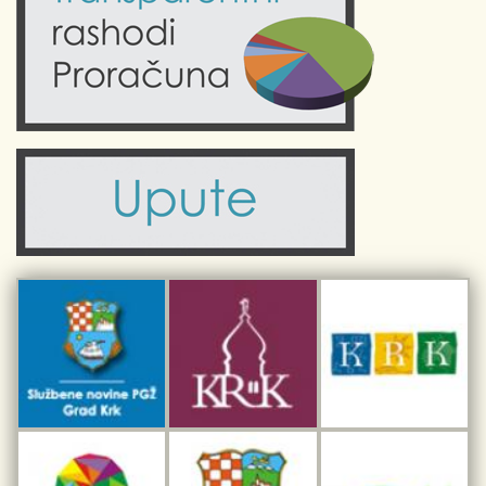
Kultura
Fotogalerije
Obrazovanje
Kalendar događanja
Zdravlje
Turistička zajednica Grada Krka
Komunalne usluge
Turistička zajednica otoka Krka
Civilni sektor (arhiva udruga)
Priča o Krku
Sport i rekreacija
Kulturno nasljeđe otoka Krka
Kulturno-turistička ruta Putovima Frankopana
Dar iz Krka
Interpretacijski centar pomorske baštine