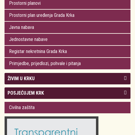
Prostorni planovi
Prostorni plan uređenja Grada Krka
Javna nabava
Jednostavne nabave
Registar nekretnina Grada Krka
Primjedbe, prijedlozi, pohvale i pitanja
ŽIVIM U KRKU
Kolegij gradonačelnika
POSJEĆUJEM KRK
Gradsko vijeće
Plan Grada Krka
Civilna zaštita
Odluke Grada Krka (Službene novine PGŽ)
Krk 360° VR panorama
Kalendar događanja
Krk uživo